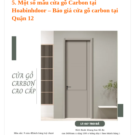
5. Một số mẫu cửa gỗ Carbon tại
Hoabinhdoor –
Báo giá cửa gỗ carbon tại
Quận 12