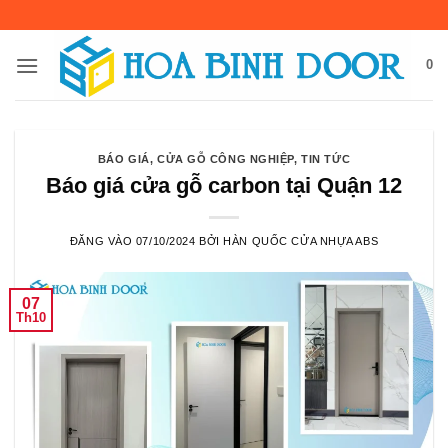
Bỏ
qua
nội
0
dung
BÁO GIÁ
,
CỬA GỖ CÔNG NGHIỆP
,
TIN TỨC
Báo giá cửa gỗ carbon tại Quận 12
ĐĂNG VÀO
07/10/2024
BỞI
HÀN QUỐC CỬA NHỰA ABS
07
Th10