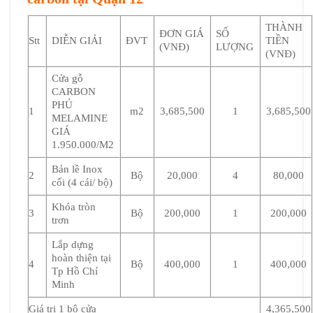
THÀNH
ĐƠN GIÁ
SỐ
Stt
DIỄN GIẢI
ĐVT
TIỀN
(VNĐ)
LƯỢNG
(VNĐ)
Cửa gỗ
CARBON
PHỦ
1
m2
3,685,500
1
3,685,500
MELAMINE
GIÁ
1.950.000/M2
Bản lề Inox
2
Bộ
20,000
4
80,000
cối (4 cái/ bộ)
Khóa tròn
3
Bộ
200,000
1
200,000
trơn
Lắp dựng
hoàn thiện tại
4
Bộ
400,000
1
400,000
Tp Hồ Chí
Minh
Giá trị 1 bộ cửa
4,365,500