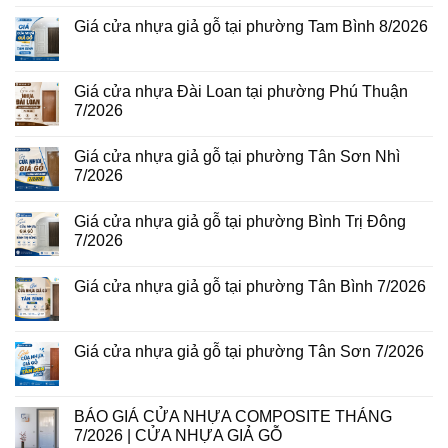
thép
bình
vân
luận
Giá cửa nhựa giả gỗ tại phường Tam Bình 8/2026
gỗ
ở
tại
Giá
Không
phường
cửa
có
Bình
thép
bình
Hòa
vân
luận
Giá cửa nhựa Đài Loan tại phường Phú Thuận
8/2026
gỗ
ở
7/2026
năm
Giá
2026
cửa
Không
nhựa
có
giả
Giá cửa nhựa giả gỗ tại phường Tân Sơn Nhì
bình
gỗ
luận
7/2026
tại
ở
phường
Giá
Không
Tam
cửa
có
Bình
Giá cửa nhựa giả gỗ tại phường Bình Trị Đông
nhựa
bình
8/2026
Đài
luận
7/2026
Loan
ở
tại
Giá
Không
phường
cửa
có
Giá cửa nhựa giả gỗ tại phường Tân Bình 7/2026
Phú
nhựa
bình
Thuận
giả
luận
Không
7/2026
gỗ
ở
có
tại
Giá
bình
phường
cửa
luận
Giá cửa nhựa giả gỗ tại phường Tân Sơn 7/2026
Tân
nhựa
ở
Sơn
giả
Giá
Không
Nhì
gỗ
cửa
có
7/2026
tại
nhựa
bình
phường
giả
luận
BÁO GIÁ CỬA NHỰA COMPOSITE THÁNG
Bình
gỗ
ở
Trị
7/2026 | CỬA NHỰA GIẢ GỖ
tại
Giá
Đông