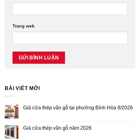
Trang web
BÀI VIẾT MỚI
Giá cửa thép vân gỗ tại phường Bình Hòa 8/2026
Không
có
bình
luận
Giá cửa thép vân gỗ năm 2026
ở
Giá
Không
cửa
có