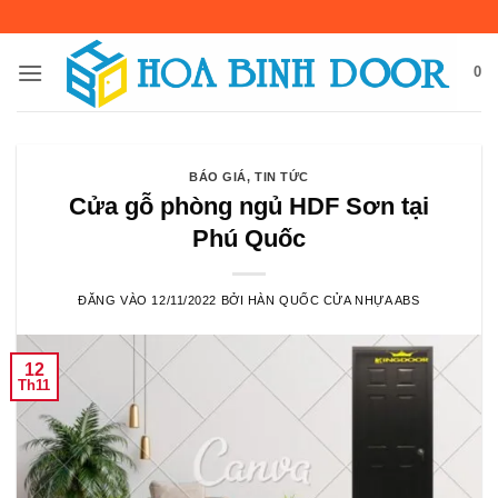
Bỏ
qua
nội
0
dung
BÁO GIÁ
,
TIN TỨC
Cửa gỗ phòng ngủ HDF Sơn tại
Phú Quốc
ĐĂNG VÀO
12/11/2022
BỞI
HÀN QUỐC CỬA NHỰA ABS
12
Th11