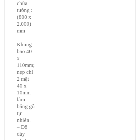
chừa
tường :
(800 x
2.000)
mm
–
Khung
bao 40
x
110mm;
nẹp chỉ
2 mặt
40 x
10mm
làm
bằng gỗ
tự
nhiên.
– Độ
dày