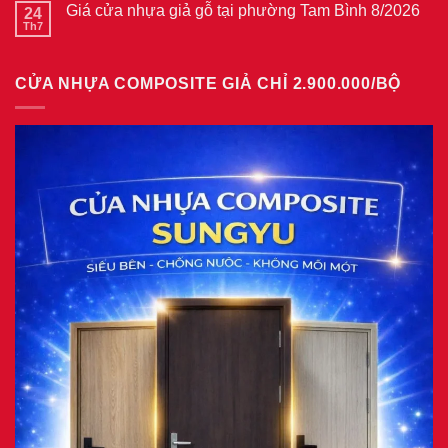
thép
Giá cửa nhựa giả gỗ tại phường Tam Bình 8/2026
24
Hiệp
luận
vân
ở
Th7
Bình
Không
gỗ
Giá
8/2026
có
tại
cửa
bình
phường
thép
luận
Bình
vân
CỬA NHỰA COMPOSITE GIẢ CHỈ 2.900.000/BỘ
ở
Hòa
gỗ
Giá
8/2026
năm
cửa
2026
nhựa
giả
gỗ
tại
phường
Tam
Bình
8/2026