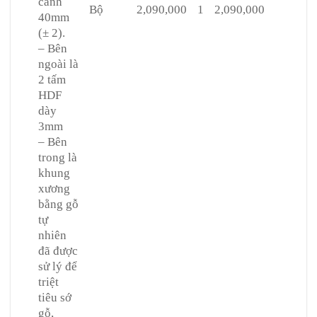
cánh
Bộ
2,090,000
1
2,090,000
40mm
(± 2).
– Bên
ngoài là
2 tấm
HDF
dày
3mm
– Bên
trong là
khung
xương
bằng gỗ
tự
nhiên
đã được
sử lý để
triệt
tiêu sớ
gỗ,