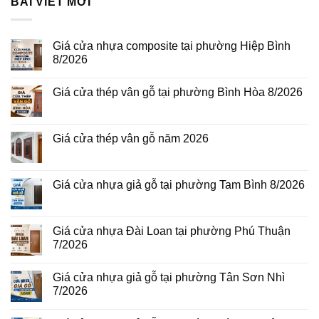
BÀI VIẾT MỚI
Giá cửa nhựa composite tại phường Hiệp Bình
8/2026
Không
có
Giá cửa thép vân gỗ tại phường Bình Hòa 8/2026
bình
luận
Không
ở
có
Giá
bình
cửa
luận
Giá cửa thép vân gỗ năm 2026
nhựa
ở
composite
Giá
Không
tại
cửa
có
phường
thép
bình
Hiệp
vân
luận
Giá cửa nhựa giả gỗ tại phường Tam Bình 8/2026
Bình
gỗ
ở
8/2026
tại
Giá
Không
phường
cửa
có
Bình
thép
bình
Hòa
vân
luận
Giá cửa nhựa Đài Loan tại phường Phú Thuận
8/2026
gỗ
ở
7/2026
năm
Giá
2026
cửa
Không
nhựa
có
giả
Giá cửa nhựa giả gỗ tại phường Tân Sơn Nhì
bình
gỗ
luận
7/2026
tại
ở
phường
Giá
Không
Tam
cửa
có
Bình