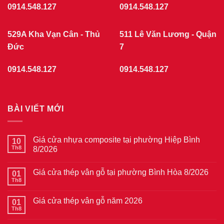
0914.548.127
0914.548.127
529A Kha Vạn Cân - Thủ
511 Lê Văn Lương - Quận
Đức
7
0914.548.127
0914.548.127
BÀI VIẾT MỚI
Giá cửa nhựa composite tại phường Hiệp Bình
10
Th8
8/2026
Không
có
Giá cửa thép vân gỗ tại phường Bình Hòa 8/2026
01
bình
luận
Th8
Không
ở
có
Giá
bình
cửa
Giá cửa thép vân gỗ năm 2026
01
luận
nhựa
ở
Th8
composite
Không
Giá
tại
có
cửa
phường
bình