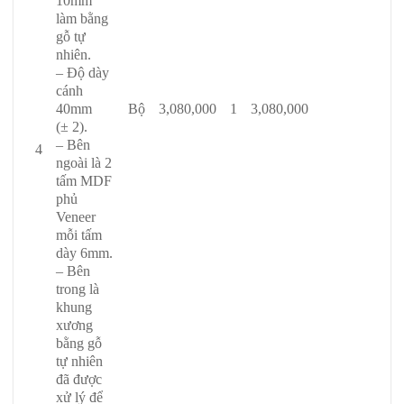
10mm
làm bằng
gỗ tự
nhiên.
– Độ dày
cánh
Bộ
3,080,000
1
3,080,000
40mm
(± 2).
– Bên
4
ngoài là 2
tấm MDF
phủ
Veneer
mỗi tấm
dày 6mm.
– Bên
trong là
khung
xương
bằng gỗ
tự nhiên
đã được
xử lý để