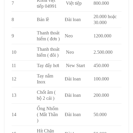
Khóa việt
7
Việt tiệp
800.000
tiếp 04991
20.000 hoặc
8
Bản lề
Đài loan
30.000
Thanh thoát
9
Neo
1200.000
hiểm ( đơn )
Thanh thoát
10
Neo
2.500.000
hiểm ( đôi )
11
Tay đẩy hơi
New Start
450.000
Tay nắm
12
Đài loan
100.000
Inox
Chốt âm (
13
Đài loan
200.000
bộ 2 cái )
Ống Nhốm
14
( Mắt Thần
Đài loan
50.000
)
Hít Chặn