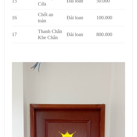
15
Đài loan
50.000
Cửa
Chốt an
16
Đài loan
100.000
toàn
Thanh Chắn
17
Đài loan
800.000
Khe Chân