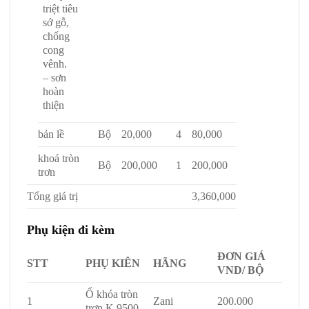
triệt tiêu
sớ gỗ,
chống
cong
vênh.
– sơn
hoàn
thiện
bản lề
Bộ
20,000
4
80,000
khoá tròn
Bộ
200,000
1
200,000
trơn
Tổng giá trị
3,360,000
Phụ kiện đi kèm
ĐƠN GIÁ
STT
PHỤ KIÊN
HÃNG
VND/ BỘ
Ổ khóa tròn
1
Zani
200.000
trơn K.9500