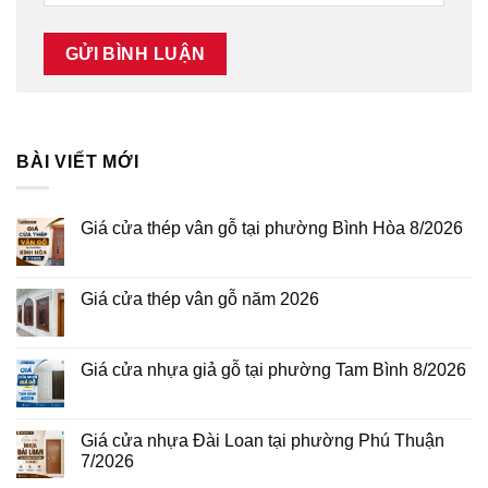
BÀI VIẾT MỚI
Giá cửa thép vân gỗ tại phường Bình Hòa 8/2026
Không
có
bình
luận
Giá cửa thép vân gỗ năm 2026
ở
Giá
Không
cửa
có
thép
bình
vân
luận
Giá cửa nhựa giả gỗ tại phường Tam Bình 8/2026
gỗ
ở
tại
Giá
Không
phường
cửa
có
Bình
thép
bình
Hòa
vân
luận
Giá cửa nhựa Đài Loan tại phường Phú Thuận
8/2026
gỗ
ở
7/2026
năm
Giá
2026
cửa
Không