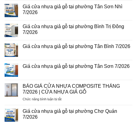
nhựa
có
giả
Giá cửa nhựa giả gỗ tại phường Tân Sơn Nhì
bình
gỗ
luận
7/2026
tại
ở
phường
Giá
Không
Tam
cửa
có
Bình
Giá cửa nhựa giả gỗ tại phường Bình Trị Đông
nhựa
bình
8/2026
Đài
luận
7/2026
Loan
ở
tại
Giá
Không
phường
cửa
có
Giá cửa nhựa giả gỗ tại phường Tân Bình 7/2026
Phú
nhựa
bình
Thuận
giả
luận
Không
7/2026
gỗ
ở
có
tại
Giá
bình
phường
cửa
luận
Giá cửa nhựa giả gỗ tại phường Tân Sơn 7/2026
Tân
nhựa
ở
Sơn
giả
Giá
Không
Nhì
gỗ
cửa
có
7/2026
tại
nhựa
bình
phường
giả
luận
BÁO GIÁ CỬA NHỰA COMPOSITE THÁNG
Bình
gỗ
ở
Trị
7/2026 | CỬA NHỰA GIẢ GỖ
tại
Giá
Đông
phường
cửa
7/2026
ở
Chức năng bình luận bị tắt
Tân
nhựa
Bình
giả
BÁO
7/2026
gỗ
GIÁ
Giá cửa nhựa giả gỗ tại phường Chợ Quán
tại
CỬA
phường
7/2026
NHỰA
Tân
Không
Sơn
COMPOSITE
có
7/2026
THÁNG
bình
luận
7/2026