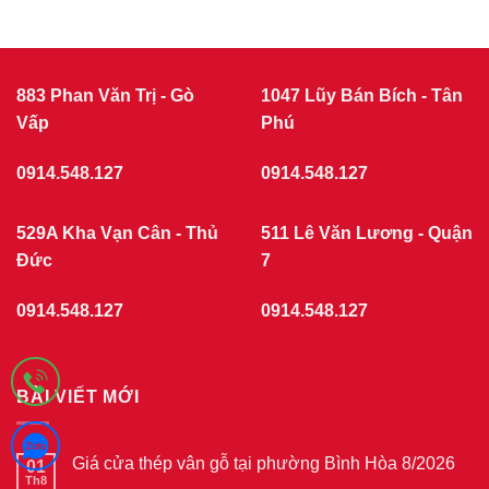
ở
|
Giá
CỬA
cửa
nhựa
NHỰA
giả
GIẢ
gỗ
GỖ
tại
883 Phan Văn Trị - Gò
1047 Lũy Bán Bích - Tân
phường
Vấp
Chợ
Phú
Quán
7/2026
0914.548.127
0914.548.127
529A Kha Vạn Cân - Thủ
511 Lê Văn Lương - Quận
Đức
7
0914.548.127
0914.548.127
BÀI VIẾT MỚI
Giá cửa thép vân gỗ tại phường Bình Hòa 8/2026
01
Th8
Không