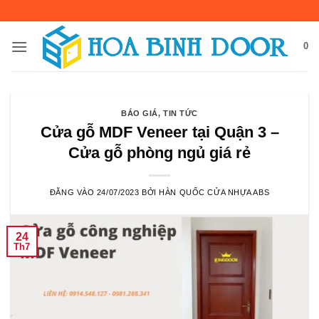
Bỏ
qua
nội
0
dung
BÁO GIÁ
,
TIN TỨC
Cửa gỗ MDF Veneer tại Quận 3 –
Cửa gỗ phòng ngủ giá rẻ
ĐĂNG VÀO
24/07/2023
BỞI
HÀN QUỐC CỬA NHỰA ABS
24
Th7