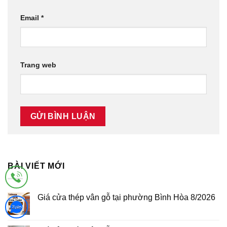
Email
*
Trang web
BÀI VIẾT MỚI
Giá cửa thép vân gỗ tại phường Bình Hòa 8/2026
Không
có
bình