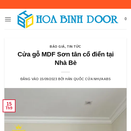
Bỏ
qua
nội
0
dung
BÁO GIÁ
,
TIN TỨC
Cửa gỗ MDF Sơn tân cổ điển tại
Nhà Bè
ĐĂNG VÀO
15/09/2023
BỞI
HÀN QUỐC CỬA NHỰA ABS
15
Th9