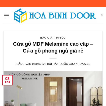
Bỏ
qua
nội
0
dung
BÁO GIÁ
,
TIN TỨC
Cửa gỗ MDF Melamine cao cấp –
Cửa gỗ phòng ngủ giá rẻ
ĐĂNG VÀO
03/04/2023
BỞI
HÀN QUỐC CỬA NHỰA ABS
03
Th4