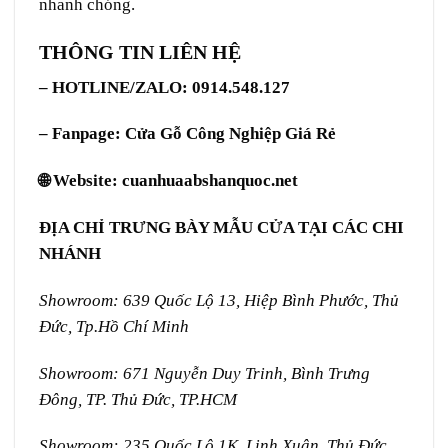
nhanh chóng.
THÔNG TIN LIÊN HỆ
– HOTLINE/ZALO: 0914.548.127
– Fanpage:
Cửa Gỗ Công Nghiệp Giá Rẻ
🌐 Website:
cuanhuaabshanquoc.net
ĐỊA CHỈ TRƯNG BÀY MẪU CỬA TẠI CÁC CHI
NHÁNH
Showroom: 639 Quốc Lộ 13, Hiệp Bình Phước, Thủ
Đức, Tp.Hồ Chí Minh
Showroom: 671 Nguyễn Duy Trinh, Bình Trưng
Đông, TP. Thủ Đức, TP.HCM
Showroom: 235 Quốc Lộ 1K, Linh Xuân, Thủ Đức