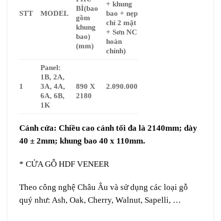
+ khung
BÌ
(bao
STT
MODEL
bao + nẹp
gồm
chỉ 2 mặt
khung
+ Sơn NC
bao)
hoàn
(mm)
chỉnh)
Panel:
1B, 2A,
1
3A, 4A,
890 X
2.090.000
6A, 6B,
2180
1K
Cánh cửa: Chiều cao cánh tối đa là 2140mm; dày
40 ± 2mm; khung bao 40 x 110mm.
*
CỬA GỖ HDF VENEER
Theo công nghệ Châu Âu và sử dụng các loại gỗ
quý như: Ash, Oak, Cherry, Walnut, Sapelli, …