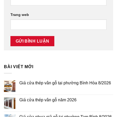
Trang web
BÀI VIẾT MỚI
Giá cửa thép vân gỗ tại phường Bình Hòa 8/2026
Không
có
bình
luận
Giá cửa thép vân gỗ năm 2026
ở
Giá
Không
cửa
có
thép
bình
vân
luận
Giá cửa nhựa giả gỗ tại phường Tam Bình 8/2026