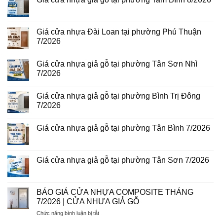
gỗ
ở
tại
Giá
Không
phường
cửa
có
Bình
thép
bình
Hòa
vân
luận
Giá cửa nhựa Đài Loan tại phường Phú Thuận
8/2026
gỗ
ở
7/2026
năm
Giá
2026
cửa
Không
nhựa
có
giả
Giá cửa nhựa giả gỗ tại phường Tân Sơn Nhì
bình
gỗ
luận
7/2026
tại
ở
phường
Giá
Không
Tam
cửa
có
Bình
Giá cửa nhựa giả gỗ tại phường Bình Trị Đông
nhựa
bình
8/2026
Đài
luận
7/2026
Loan
ở
tại
Giá
Không
phường
cửa
có
Giá cửa nhựa giả gỗ tại phường Tân Bình 7/2026
Phú
nhựa
bình
Thuận
giả
luận
Không
7/2026
gỗ
ở
có
tại
Giá
bình
phường
cửa
luận
Giá cửa nhựa giả gỗ tại phường Tân Sơn 7/2026
Tân
nhựa
ở
Sơn
giả
Giá
Không
Nhì
gỗ
cửa
có
7/2026
tại
nhựa
bình
phường
giả
luận
BÁO GIÁ CỬA NHỰA COMPOSITE THÁNG
Bình
gỗ
ở
Trị
7/2026 | CỬA NHỰA GIẢ GỖ
tại
Giá
Đông
phường
cửa
7/2026
ở
Chức năng bình luận bị tắt
Tân
nhựa
Bình
giả
BÁO