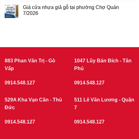
7/2026
gỗ
GIÁ
Giá cửa nhựa giả gỗ tại phường Chợ Quán
tại
CỬA
phường
7/2026
NHỰA
Tân
Không
Sơn
COMPOSITE
có
7/2026
THÁNG
bình
luận
7/2026
ở
|
Giá
CỬA
cửa
nhựa
NHỰA
giả
GIẢ
gỗ
GỖ
tại
883 Phan Văn Trị - Gò
1047 Lũy Bán Bích - Tân
phường
Vấp
Chợ
Phú
Quán
7/2026
0914.548.127
0914.548.127
529A Kha Vạn Cân - Thủ
511 Lê Văn Lương - Quận
Đức
7
0914.548.127
0914.548.127