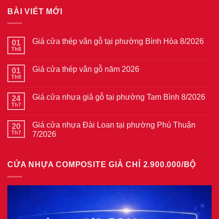
BÀI VIẾT MỚI
Giá cửa thép vân gỗ tại phường Bình Hòa 8/2026
01
Th8
Không
có
bình
Giá cửa thép vân gỗ năm 2026
01
luận
ở
Th8
Không
Giá
có
cửa
bình
thép
Giá cửa nhựa giả gỗ tại phường Tam Bình 8/2026
24
luận
vân
ở
Th7
Không
gỗ
Giá
có
tại
cửa
bình
phường
thép
Giá cửa nhựa Đài Loan tại phường Phú Thuận
20
luận
Bình
vân
ở
Th7
7/2026
Hòa
gỗ
Giá
8/2026
năm
Không
cửa
2026
có
nhựa
bình
giả
CỬA NHỰA COMPOSITE GIẢ CHỈ 2.900.000/BỘ
luận
gỗ
ở
tại
Giá
phường
cửa
Tam
nhựa
Bình
Đài
8/2026
Loan
tại
phường