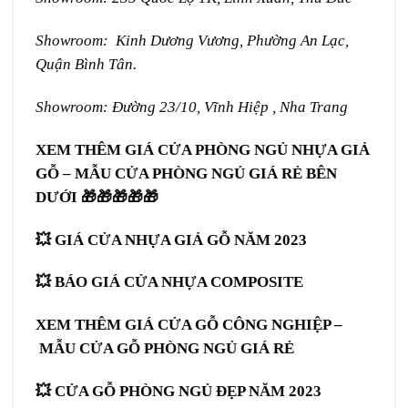
Showroom: Kinh Dương Vương, Phường An Lạc,
Quận Bình Tân.
Showroom: Đường 23/10, Vĩnh Hiệp , Nha Trang
XEM THÊM GIÁ CỬA PHÒNG NGỦ NHỰA GIẢ
GỖ –
MẪU CỬA PHÒNG NGỦ GIÁ RẺ BÊN
DƯỚI 🎁🎁🎁🎁🎁
💥
GIÁ CỬA NHỰA GIẢ GỖ
NĂM 2023
💥
BÁO GIÁ CỬA NHỰA COMPOSITE
XEM THÊM GIÁ CỬA GỖ CÔNG NGHIỆP –
MẪU
CỬA GỖ PHÒNG NGỦ
GIÁ RẺ
💥
CỬA GỖ PHÒNG NGỦ
ĐẸP NĂM 2023