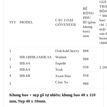
GIÁ
TRO
BỀ
BỘ
(
RỘNG
+ kh
PHỦ
CÁC LOẠI
bao 
STT
MODEL
BÌ (gồm
GỖ
VENEER
chỉ 
khung
mặt 
bao)
sơn 
mm
hoà
chỉn
1
Oak
Ash
Cherry
800
HB.1B
HB.2A
HB.3A
Walnut
2
900
HB.4A
Sapelle
3
930
2.59
HB.6A
Teak
4
950
HB.6B
Xoan Đào
Căm Xe
5
980
Khung bao + nẹp gỗ tự nhiên; khung bao 40 x 110
mm, Nẹp 40 x 10mm.