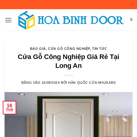
Bỏ
qua
nội
0
dung
BÁO GIÁ
,
CỬA GỖ CÔNG NGHIỆP
,
TIN TỨC
Cửa Gỗ Công Nghiệp Giá Rẻ Tại
Long An
ĐĂNG VÀO
16/09/2024
BỞI
HÀN QUỐC CỬA NHỰA ABS
16
Th9