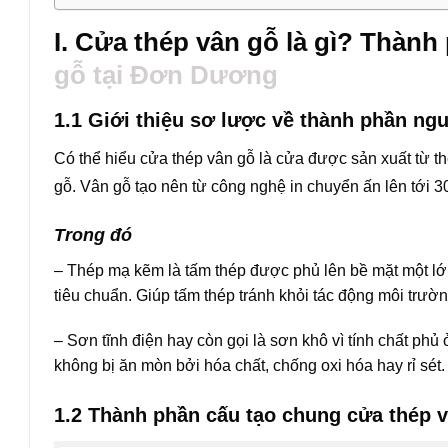
I. Cửa thép vân gỗ là gì? Thành
gỗ tại Đơn Dương
1.1 Giới thiệu sơ lược về thành phần ngu
Có thể hiểu cửa thép vân gỗ là cửa được sản xuất từ t
gỗ. Vân gỗ tạo nên từ công nghệ in chuyển ấn lên tới 3
Trong đó
– Thép mạ kẽm là tấm thép được phủ lên bề mặt một l
tiêu chuẩn. Giúp tấm thép tránh khỏi tác động môi trườ
– Sơn tĩnh điện hay còn gọi là sơn khô vì tính chất ph
không bị ăn mòn bởi hóa chất, chống oxi hóa hay rỉ sét.
1.2 Thành phần cấu tạo chung cửa thép 