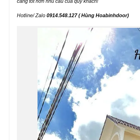
càng tốt hơn nhu cầu của quý khách!
Hotline/ Zalo
0914.548.127 ( Hùng Hoabinhdoor)