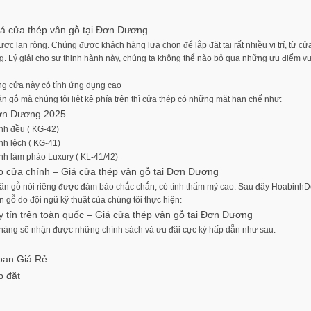
Giá cửa thép vân gỗ tại Đơn Dương
c lan rộng. Chúng được khách hàng lựa chọn để lắp đặt tại rất nhiều vị trí, từ cử
. Lý giải cho sự thịnh hành này, chúng ta không thể nào bỏ qua những ưu điểm vượ
òng cửa này có tính ứng dụng cao
 gỗ mà chúng tôi liệt kê phía trên thì cửa thép có những mặt hạn chế như:
 Đơn Dương 2025
ánh đều ( KG-42)
nh lệch ( KG-41)
ánh làm phào Luxury ( KL-41/42)
cho cửa chính – Giá cửa thép vân gỗ tại Đơn Dương
 vân gỗ nói riêng được đảm bảo chắc chắn, có tính thẩm mỹ cao. Sau đây HoabinhD
n gỗ do đội ngũ kỹ thuật của chúng tôi thực hiện:
y tín trên toàn quốc – Giá cửa thép vân gỗ tại Đơn Dương
h hàng sẽ nhận được những chính sách và ưu đãi cực kỳ hấp dẫn như sau:
oan Giá Rẻ
p đặt