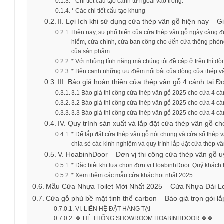
* Chi tiết cấu tạo cánh từ ngoài vào trong.
* Các chi tiết cấu tạo khung
II. Lợi ích khi sử dụng cửa thép vân gỗ hiện nay – 
Hiện nay, sự phổ biến của cửa thép vân gỗ ngày càng đượ
hiểm, cửa chính, cửa ban công cho đến cửa thông phòng
của sản phẩm:
* Với những tính năng mà chúng tôi đề cập ở trên thì d
* Bên cạnh những ưu điểm nổi bật của dòng cửa thép vân
III. Báo giá hoàn thiện cửa thép vân gỗ 4 cánh tại
3.1 Báo giá thi công cửa thép vân gỗ 2025 cho cửa 4 c
3.2 Báo giá thi công cửa thép vân gỗ 2025 cho cửa 4 cá
3.3 Báo giá thi công cửa thép vân gỗ 2025 cho cửa 4 c
IV. Quy trình sản xuất và lắp đặt cửa thép vân gỗ 
* Để lắp đặt cửa thép vân gỗ nói chung và cửa sổ thép
chia sẻ các kinh nghiệm và quy trình lắp đặt cửa thép vâ
V. HoabinhDoor – Đơn vị thi công cửa thép vân gỗ u
* Đặc biệt khi lựa chọn đơn vị HoabinhDoor. Quý khác
* Xem thêm các mẫu cửa khác hot nhất 2025
Mẫu Cửa Nhựa Toilet Mới Nhất 2025 – Cửa Nhựa Đài L
Cửa gỗ phủ bề mặt tinh thể carbon – Báo giá trọn gói lắ
VI. LIÊN HỆ ĐẶT HÀNG TẠI
🍀 HỆ THỐNG SHOWROOM HOABINHDOOR 🍀🍀