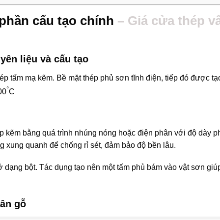
 phần cấu tạo chính
– Giá cửa thép v
yên liệu và cấu tạo
hép tấm mạ kẽm. Bề mặt thép phủ sơn tĩnh điện, tiếp đó được tạ
°
00
C
ớp kẽm bằng quá trình nhúng nóng hoặc điện phân với độ dày 
ng xung quanh để chống rỉ sét, đảm bảo độ bền lâu.
ủ ở dạng bột. Tác dụng tạo nên một tấm phủ bám vào vật sơn gi
vân gỗ