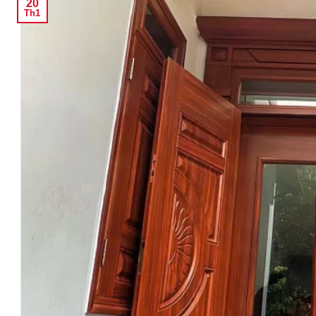
20
Th1