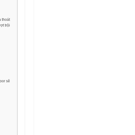
a thoát
t trội
oor sẽ