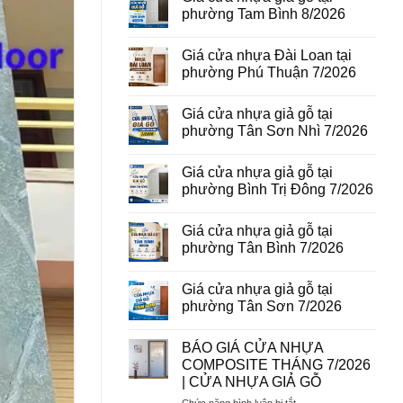
vân
luận
phường Tam Bình 8/2026
gỗ
ở
tại
Giá
Không
phường
cửa
có
Giá cửa nhựa Đài Loan tại
Bình
thép
bình
Hòa
vân
luận
phường Phú Thuận 7/2026
8/2026
gỗ
ở
năm
Giá
Không
2026
cửa
có
Giá cửa nhựa giả gỗ tại
nhựa
bình
giả
luận
phường Tân Sơn Nhì 7/2026
gỗ
ở
tại
Giá
Không
phường
cửa
có
Giá cửa nhựa giả gỗ tại
Tam
nhựa
bình
Bình
Đài
luận
phường Bình Trị Đông 7/2026
8/2026
Loan
ở
tại
Giá
Không
phường
cửa
có
Giá cửa nhựa giả gỗ tại
Phú
nhựa
bình
Thuận
giả
luận
phường Tân Bình 7/2026
7/2026
gỗ
ở
tại
Giá
Không
phường
cửa
có
Giá cửa nhựa giả gỗ tại
Tân
nhựa
bình
Sơn
giả
luận
phường Tân Sơn 7/2026
Nhì
gỗ
ở
7/2026
tại
Giá
Không
phường
cửa
có
BÁO GIÁ CỬA NHỰA
Bình
nhựa
bình
Trị
giả
luận
COMPOSITE THÁNG 7/2026
Đông
gỗ
ở
| CỬA NHỰA GIẢ GỖ
7/2026
tại
Giá
phường
cửa
ở
Chức năng bình luận bị tắt