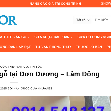
SHOW
NÂNG CAO GIÁ TRỊ CÔNG TRÌNH
Tìm
kiếm:
A THÉP VÂN GỖ
CỬA NHỰA ĐÀI LOAN
CỬA GỖ CÔNG NGH
ỚNG DẪN LẮP ĐẶT
TƯ VẤN PHONG THỦY
THƯỚC LỖ BAN
PH
,
CỬA THÉP VÂN GỖ
,
TIN TỨC
 gỗ tại Đơn Dương – Lâm Đồng
/2025
BỞI
HÀN QUỐC CỬA NHỰA ABS