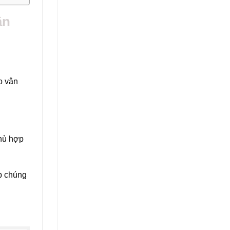
ân
o vân
phù hợp
úp chúng