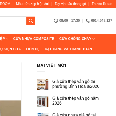
ROOM
Mẫu cửa đẹp hiện đại
Tay vịn cầu thang gỗ
Thước lỗ ban
08:00 - 17:30
0914.548.127
IỆP
CỬA NHỰA COMPOSITE
CỬA CHỐNG CHÁY
Ụ KIỆN CỬA
LIÊN HỆ
ĐẶT HÀNG VÀ THANH TOÁN
BÀI VIẾT MỚI
Giá cửa thép vân gỗ tại
phường Bình Hòa 8/2026
Không
có
Giá cửa thép vân gỗ năm
bình
luận
2026
ở
Giá
Không
cửa
có
Giá cửa nhựa giả gỗ tại
thép
bình