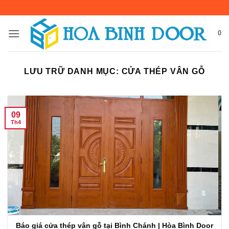
Bỏ
qua
nội
0
dung
LƯU TRỮ DANH MỤC:
CỬA THÉP VÂN GỖ
09
Th4
Báo giá cửa thép vân gỗ tại Bình Chánh | Hòa Bình Door