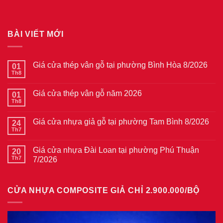
BÀI VIẾT MỚI
Giá cửa thép vân gỗ tại phường Bình Hòa 8/2026
01
Th8
Không
có
bình
Giá cửa thép vân gỗ năm 2026
01
luận
ở
Th8
Không
Giá
có
cửa
bình
thép
Giá cửa nhựa giả gỗ tại phường Tam Bình 8/2026
24
luận
vân
ở
Th7
Không
gỗ
Giá
có
tại
cửa
bình
phường
thép
Giá cửa nhựa Đài Loan tại phường Phú Thuận
20
luận
Bình
vân
ở
Th7
7/2026
Hòa
gỗ
Giá
8/2026
năm
Không
cửa
2026
có
nhựa
bình
giả
CỬA NHỰA COMPOSITE GIẢ CHỈ 2.900.000/BỘ
luận
gỗ
ở
tại
Giá
phường
cửa
Tam
nhựa
Bình
Đài
8/2026