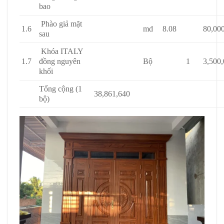
bao
Phào giả mặt
1.6
md
8.08
80,00
sau
Khóa ITALY
1.7
đồng nguyên
Bộ
1
3,500,
khối
Tổng cộng (1
38,861,640
bộ)