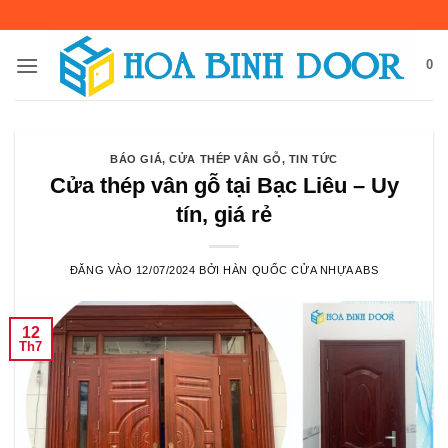
Bỏ
qua
nội
0
dung
BÁO GIÁ
,
CỬA THÉP VÂN GỖ
,
TIN TỨC
Cửa thép vân gỗ tại Bạc Liêu – Uy
tín, giá rẻ
ĐĂNG VÀO
12/07/2024
BỞI
HÀN QUỐC CỬA NHỰA ABS
12
Th7