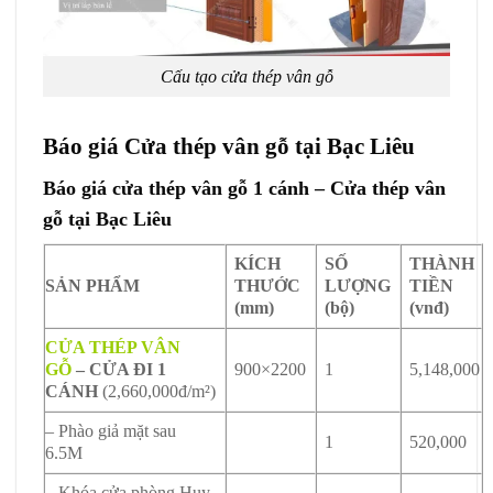
Cấu tạo cửa thép vân gỗ
Báo giá Cửa thép vân gỗ tại Bạc Liêu
Báo giá cửa thép vân gỗ 1 cánh – Cửa thép vân
gỗ tại Bạc Liêu
KÍCH
SỐ
THÀNH
SẢN PHẨM
THƯỚC
LƯỢNG
TIỀN
(mm)
(bộ)
(vnđ)
CỬA THÉP VÂN
GỖ
– CỬA ĐI 1
900×2200
1
5,148,000
CÁNH
(2,660,000đ/m²)
– Phào giả mặt sau
1
520,000
6.5M
– Khóa cửa phòng Huy