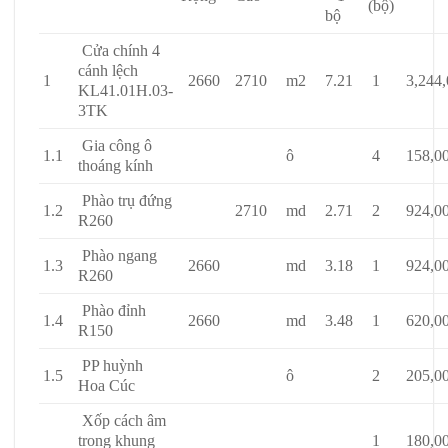
(bộ)
bộ
Cửa chính 4
cánh lệch
1
2660
2710
m2
7.21
1
3,244,
KL41.01H.03-
3TK
Gia công ô
1.1
ô
4
158,0
thoáng kính
Phào trụ đứng
1.2
2710
md
2.71
2
924,0
R260
Phào ngang
1.3
2660
md
3.18
1
924,0
R260
Phào đỉnh
1.4
2660
md
3.48
1
620,0
R150
PP huỳnh
1.5
ô
2
205,0
Hoa Cúc
Xốp cách âm
trong khung
1
180,0