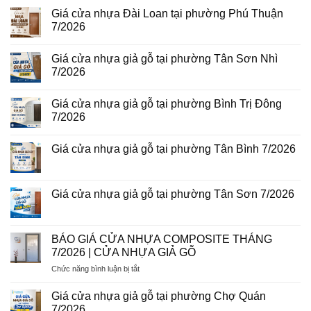
bình
Hòa
vân
luận
Giá cửa nhựa Đài Loan tại phường Phú Thuận
8/2026
gỗ
ở
7/2026
năm
Giá
2026
cửa
Không
nhựa
có
giả
Giá cửa nhựa giả gỗ tại phường Tân Sơn Nhì
bình
gỗ
luận
7/2026
tại
ở
phường
Giá
Không
Tam
cửa
có
Bình
Giá cửa nhựa giả gỗ tại phường Bình Trị Đông
nhựa
bình
8/2026
Đài
luận
7/2026
Loan
ở
tại
Giá
Không
phường
cửa
có
Giá cửa nhựa giả gỗ tại phường Tân Bình 7/2026
Phú
nhựa
bình
Thuận
giả
luận
Không
7/2026
gỗ
ở
có
tại
Giá
bình
phường
cửa
luận
Giá cửa nhựa giả gỗ tại phường Tân Sơn 7/2026
Tân
nhựa
ở
Sơn
giả
Giá
Không
Nhì
gỗ
cửa
có
7/2026
tại
nhựa
bình
phường
giả
luận
BÁO GIÁ CỬA NHỰA COMPOSITE THÁNG
Bình
gỗ
ở
Trị
7/2026 | CỬA NHỰA GIẢ GỖ
tại
Giá
Đông
phường
cửa
7/2026
ở
Chức năng bình luận bị tắt
Tân
nhựa
Bình
giả
BÁO
7/2026
gỗ
GIÁ
Giá cửa nhựa giả gỗ tại phường Chợ Quán
tại
CỬA
phường
7/2026