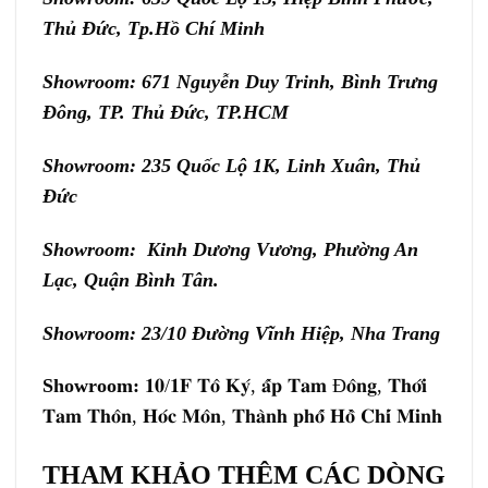
Thủ Đức, Tp.Hồ Chí Minh
Showroom: 671 Nguyễn Duy Trinh, Bình Trưng
Đông, TP. Thủ Đức, TP.HCM
Showroom: 235 Quốc Lộ 1K, Linh Xuân, Thủ
Đức
Showroom: Kinh Dương Vương, Phường An
Lạc, Quận Bình Tân.
Showroom: 23/10 Đường Vĩnh Hiệp, Nha Trang
Showroom:
𝟏𝟎/𝟏𝐅 𝐓𝐨̂ 𝐊𝐲́, 𝐚̂́𝐩 𝐓𝐚𝐦 Đ𝐨̂𝐧𝐠, 𝐓𝐡𝐨̛́𝐢
𝐓𝐚𝐦 𝐓𝐡𝐨̂𝐧, 𝐇𝐨́𝐜 𝐌𝐨̂𝐧, 𝐓𝐡𝐚̀𝐧𝐡 𝐩𝐡𝐨̂́ 𝐇𝐨̂̀ 𝐂𝐡𝐢́ 𝐌𝐢𝐧𝐡
THAM KHẢO THÊM CÁC DÒNG