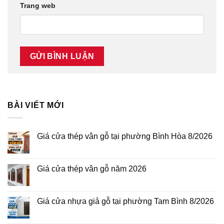
Trang web
BÀI VIẾT MỚI
Giá cửa thép vân gỗ tại phường Bình Hòa 8/2026
Không
có
bình
luận
Giá cửa thép vân gỗ năm 2026
ở
Giá
Không
cửa
có
thép
bình
vân
luận
Giá cửa nhựa giả gỗ tại phường Tam Bình 8/2026
gỗ
ở
tại
Giá
Không
phường
cửa
có
Bình
thép