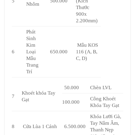
5
500.000
(Kích
Nhôm
Thước
900x
2.200mm)
Phát
Sinh
Kim
Mẫu KOS
6
Loại
650.000
116 (A, B,
Mẫu
C, D)
Trang
Trí
50.000
Chèn LVL
Khoét khóa Tay
7
Công Khoét
Gạt
100.000
Khóa Tay Gạt
Khóa Lưỡi Gà,
Tay Nắm Âm,
8
Cửa Lùa 1 Cánh
6.500.000
Thanh Nẹp