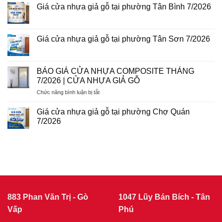
phường
cửa
có
Giá cửa nhựa giả gỗ tại phường Tân Bình 7/2026
Phú
nhựa
bình
Thuận
giả
luận
Không
7/2026
gỗ
ở
có
tại
Giá
bình
phường
cửa
luận
Giá cửa nhựa giả gỗ tại phường Tân Sơn 7/2026
Tân
nhựa
ở
Sơn
giả
Giá
Không
Nhì
gỗ
cửa
có
7/2026
tại
nhựa
bình
phường
giả
luận
BÁO GIÁ CỬA NHỰA COMPOSITE THÁNG
Bình
gỗ
ở
Trị
7/2026 | CỬA NHỰA GIẢ GỖ
tại
Giá
Đông
phường
cửa
7/2026
ở
Chức năng bình luận bị tắt
Tân
nhựa
Bình
giả
BÁO
7/2026
gỗ
GIÁ
Giá cửa nhựa giả gỗ tại phường Chợ Quán
tại
CỬA
phường
7/2026
NHỰA
Tân
Không
Sơn
COMPOSITE
có
7/2026
THÁNG
bình
luận
7/2026
ở
|
Giá
CỬA
cửa
nhựa
NHỰA
giả
GIẢ
gỗ
GỖ
tại
883 Phan Văn Trị - Gò
1047 Lũy Bán Bích - Tân
phường
Vấp
Chợ
Phú
Quán
7/2026