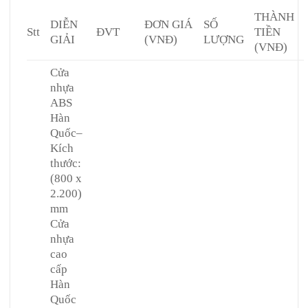
THÀNH
DIỄN
ĐƠN GIÁ
SỐ
Stt
ĐVT
TIỀN
GIẢI
(VNĐ)
LƯỢNG
(VNĐ)
Cửa
nhựa
ABS
Hàn
Quốc
–
Kích
thước:
(800 x
2.200)
mm
Cửa
nhựa
cao
cấp
Hàn
Quốc