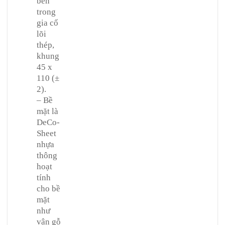
bên
trong
gia cố
lõi
thép,
khung
45 x
110 (±
2).
– Bề
mặt là
DeCo-
Sheet
nhựa
thông
hoạt
tính
cho bề
mặt
như
vân gỗ