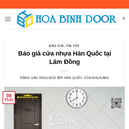
Bỏ
qua
nội
0
dung
BÁO GIÁ
,
TIN TỨC
Báo giá cửa nhựa Hàn Quốc tại
Lâm Đồng
ĐĂNG VÀO
08/11/2022
BỞI
HÀN QUỐC CỬA NHỰA ABS
08
Th11