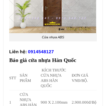
Cửa nhựa ABS
Liên hệ:
0914548127
Báo giá
cửa nhựa Hàn Quốc
KÍCH THƯỚC
SẢN
CỬA NHỰA
ĐƠN GIÁ
STT
PHẨM
ABS HÀN
VNĐ/BỘ.
QUỐC
CỬA
NHỰA
1
900 X 2.100mm
2.900.000đ/Bộ
ABS HÀN