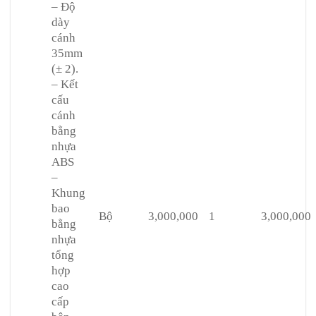
– Độ
dày
cánh
35mm
(± 2).
– Kết
cấu
cánh
bằng
nhựa
ABS
–
Khung
bao
Bộ
3,000,000
1
3,000,000
bằng
nhựa
tổng
hợp
cao
cấp