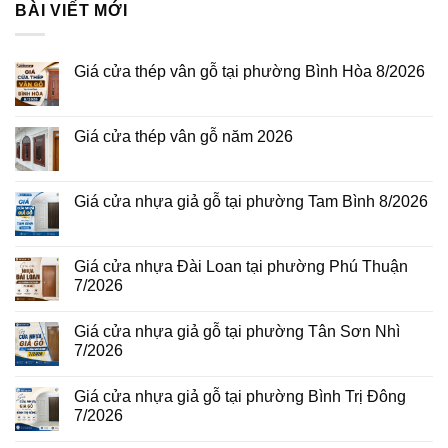
BÀI VIẾT MỚI
Giá cửa thép vân gỗ tại phường Bình Hòa 8/2026
Không
có
bình
luận
Giá cửa thép vân gỗ năm 2026
ở
Giá
Không
cửa
có
thép
bình
vân
luận
Giá cửa nhựa giả gỗ tại phường Tam Bình 8/2026
gỗ
ở
tại
Giá
Không
phường
cửa
có
Bình
thép
bình
Hòa
vân
luận
Giá cửa nhựa Đài Loan tại phường Phú Thuận
8/2026
gỗ
ở
7/2026
năm
Giá
2026
cửa
Không
nhựa
có
giả
Giá cửa nhựa giả gỗ tại phường Tân Sơn Nhì
bình
gỗ
luận
7/2026
tại
ở
phường
Giá
Không
Tam
cửa
có
Bình
Giá cửa nhựa giả gỗ tại phường Bình Trị Đông
nhựa
bình
8/2026
Đài
luận
7/2026
Loan
ở
tại
Giá
Không