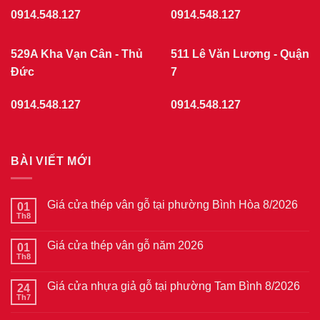
0914.548.127
0914.548.127
529A Kha Vạn Cân - Thủ
511 Lê Văn Lương - Quận
Đức
7
0914.548.127
0914.548.127
BÀI VIẾT MỚI
Giá cửa thép vân gỗ tại phường Bình Hòa 8/2026
01
Th8
Không
có
bình
Giá cửa thép vân gỗ năm 2026
01
luận
ở
Th8
Không
Giá
có
cửa
bình
thép
Giá cửa nhựa giả gỗ tại phường Tam Bình 8/2026
24
luận
vân
ở
Th7
Không
gỗ
Giá
có
tại
cửa
bình