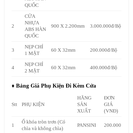
QUỐC
CỬA
NHỰA
2
900 X 2.200mm
3.000.000đ/Bộ
ABS HÀN
QUỐC
NẸP CHỈ
3
60 X 32mm
200.000đ/Bộ
1 MẶT
NẸP CHỈ
4
60 X 32mm
400.000đ/Bộ
2 MẶT
♦ Bảng Giá Phụ Kiện Đi Kèm Cửa
HÃNG
ĐƠN
Stt
PHỤ KIỆN
SẢN
GIÁ
XUẤT
(VNĐ)
Ổ khóa tròn trơn (Có
1
PANSINI
200.000
chìa và không chìa)