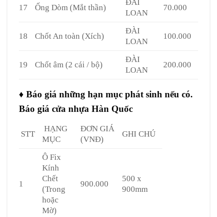
ĐÀI
17
Ống Dòm (Mắt thần)
70.000
LOAN
ĐÀI
18
Chốt An toàn (Xích)
100.000
LOAN
ĐÀI
19
Chốt âm (2 cái / bộ)
200.000
LOAN
♦ Báo giá những hạn mục phát sinh nếu có.
Báo giá cửa nhựa Hàn Quốc
HẠNG
ĐƠN GIÁ
STT
GHI CHÚ
MỤC
(VNĐ)
Ô Fix
Kính
Chết
500 x
1
900.000
(Trong
900mm
hoặc
Mờ)