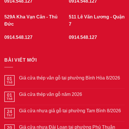
0914.548.127
0914.548.127
529A Kha Vạn Cân - Thủ
511 Lê Văn Lương - Quận
Đức
7
0914.548.127
0914.548.127
BÀI VIẾT MỚI
Giá cửa thép vân gỗ tại phường Bình Hòa 8/2026
01
Th8
Không
có
bình
Giá cửa thép vân gỗ năm 2026
01
luận
ở
Th8
Không
Giá
có
cửa
bình
thép
Giá cửa nhựa giả gỗ tại phường Tam Bình 8/2026
24
luận
vân
ở
Th7
Không
gỗ
Giá
có
tại
cửa
bình
phường
thép
Giá cửa nhựa Đài Loan tại phường Phú Thuận
20
luận
Bình