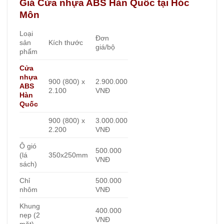
Giá Cửa nhựa ABS Hàn Quốc tại Hóc
Môn
Loại
Đơn
sản
Kích thước
giá/bộ
phẩm
Cửa
nhựa
900 (800) x
2.900.000
ABS
2.100
VNĐ
Hàn
Quốc
900 (800) x
3.000.000
2.200
VNĐ
Ô gió
500.000
(lá
350x250mm
VNĐ
sách)
Chỉ
500.000
nhôm
VNĐ
Khung
400.000
nẹp (2
VNĐ