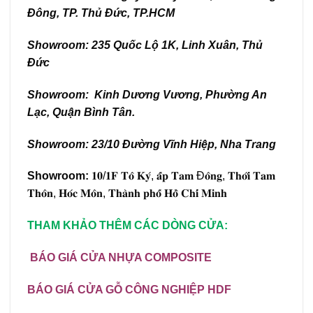
Đông, TP. Thủ Đức, TP.HCM
Showroom: 235 Quốc Lộ 1K, Linh Xuân, Thủ
Đức
Showroom: Kinh Dương Vương, Phường An
Lạc, Quận Bình Tân.
Showroom: 23/10 Đường Vĩnh Hiệp, Nha Trang
Showroom:
𝟏𝟎/𝟏𝐅 𝐓𝐨̂ 𝐊𝐲́, 𝐚̂́𝐩 𝐓𝐚𝐦 Đ𝐨̂𝐧𝐠, 𝐓𝐡𝐨̛́𝐢 𝐓𝐚𝐦
𝐓𝐡𝐨̂𝐧, 𝐇𝐨́𝐜 𝐌𝐨̂𝐧, 𝐓𝐡𝐚̀𝐧𝐡 𝐩𝐡𝐨̂́ 𝐇𝐨̂̀ 𝐂𝐡𝐢́ 𝐌𝐢𝐧𝐡
THAM KHẢO THÊM CÁC DÒNG CỬA:
BÁO GIÁ CỬA NHỰA COMPOSITE
BÁO GIÁ CỬA GỖ CÔNG NGHIỆP HDF