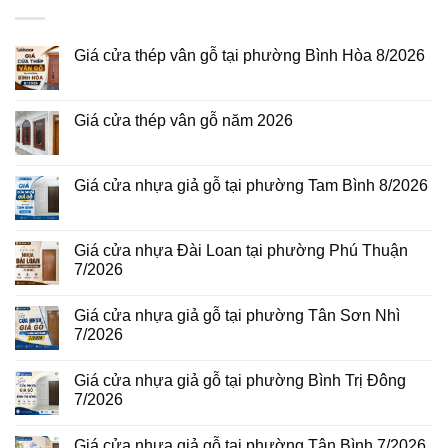
Giá cửa thép vân gỗ tại phường Bình Hòa 8/2026
Không
có
bình
luận
Giá cửa thép vân gỗ năm 2026
ở
Giá
Không
cửa
có
thép
bình
vân
luận
Giá cửa nhựa giả gỗ tại phường Tam Bình 8/2026
gỗ
ở
tại
Giá
Không
phường
cửa
có
Bình
thép
bình
Hòa
vân
luận
Giá cửa nhựa Đài Loan tại phường Phú Thuận
8/2026
gỗ
ở
7/2026
năm
Giá
2026
cửa
Không
nhựa
có
giả
Giá cửa nhựa giả gỗ tại phường Tân Sơn Nhì
bình
gỗ
luận
7/2026
tại
ở
phường
Giá
Không
Tam
cửa
có
Bình
Giá cửa nhựa giả gỗ tại phường Bình Trị Đông
nhựa
bình
8/2026
Đài
luận
7/2026
Loan
ở
tại
Giá
Không
phường
cửa
có
Giá cửa nhựa giả gỗ tại phường Tân Bình 7/2026
Phú
nhựa
bình