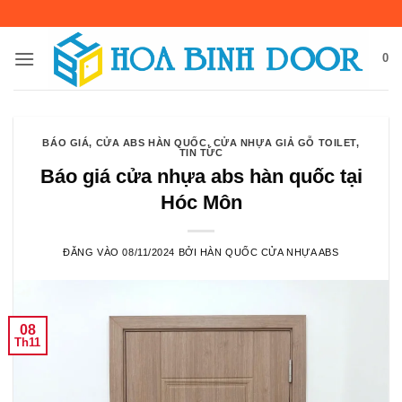
Bỏ
qua
nội
0
dung
BÁO GIÁ
,
CỬA ABS HÀN QUỐC
,
CỬA NHỰA GIẢ GỖ TOILET
,
TIN TỨC
Báo giá cửa nhựa abs hàn quốc tại
Hóc Môn
ĐĂNG VÀO
08/11/2024
BỞI
HÀN QUỐC CỬA NHỰA ABS
08
Th11