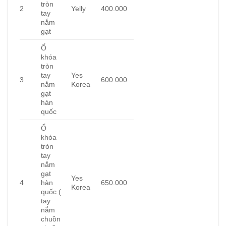
tròn
2
Yelly
400.000
tay
nắm
gạt
Ổ
khóa
tròn
tay
Yes
3
600.000
nắm
Korea
gạt
hàn
quốc
Ổ
khóa
tròn
tay
nắm
gạt
Yes
4
hàn
650.000
Korea
quốc (
tay
nắm
chuồn