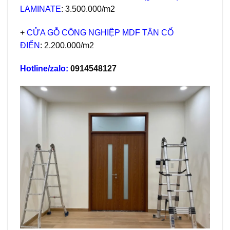
LAMINATE
: 3.500.000/m2
+
CỬA GỖ CÔNG NGHIỆP MDF TÂN CỔ
ĐIỂN
: 2.200.000/m2
Hotline/zalo:
0914548127