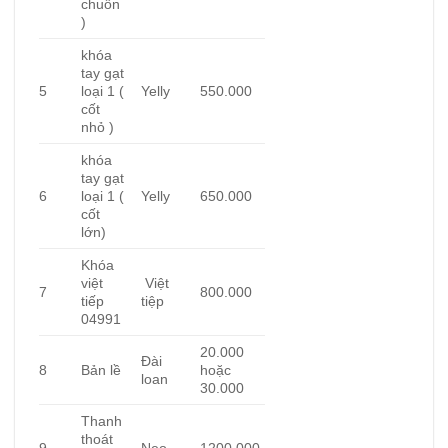
chuồn
)
khóa
tay gạt
5
loại 1 (
Yelly
550.000
cốt
nhỏ )
khóa
tay gạt
6
loại 1 (
Yelly
650.000
cốt
lớn)
Khóa
việt
Việt
7
800.000
tiếp
tiệp
04991
20.000
Đài
8
Bản lề
hoặc
loan
30.000
Thanh
thoát
9
Neo
1200.000