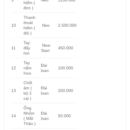
hiểm (
đơn )
Thanh
thoát
10
Neo
2.500.000
hiểm (
đôi )
Tay
New
11
đẩy
450.000
Start
hơi
Tay
Đài
12
nắm
100.000
loan
Inox
Chốt
âm (
Đài
13
200.000
bộ 2
loan
cái )
Ống
Nhốm
Đài
14
50.000
( Mắt
loan
Thần )