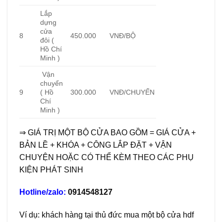
Lắp
dựng
cửa
8
450.000
VNĐ/BỘ
đôi (
Hồ Chí
Minh )
Vận
chuyển
9
( Hồ
300.000
VNĐ/CHUYẾN
Chí
Minh )
⇒ GIÁ TRỊ MỘT BỘ CỬA BAO GỒM = GIÁ CỬA +
BẢN LỀ + KHÓA + CÔNG LẮP ĐẶT + VẬN
CHUYỆN HOẶC CÓ THỂ KÈM THEO CÁC PHỤ
KIỆN PHÁT SINH
Hotline/zalo:
0914548127
Ví dụ: khách hàng tại thủ đức mua một bộ cửa hdf