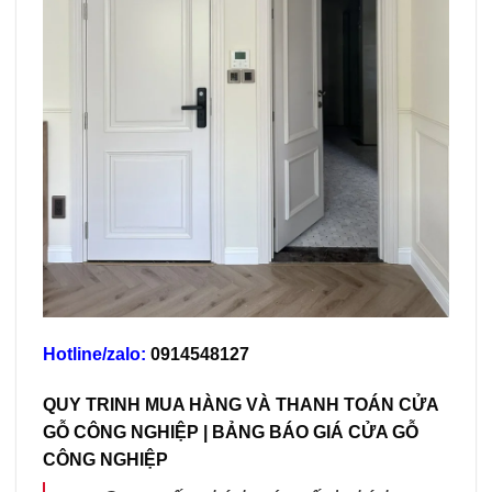
Hotline/zalo:
0914548127
QUY TRINH MUA HÀNG VÀ THANH TOÁN
CỬA
GỖ CÔNG NGHIỆP
| BẢNG BÁO GIÁ CỬA GỖ
CÔNG NGHIỆP