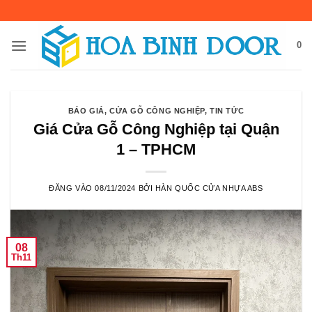
Bỏ
qua
nội
0
dung
BÁO GIÁ
,
CỬA GỖ CÔNG NGHIỆP
,
TIN TỨC
Giá Cửa Gỗ Công Nghiệp tại Quận
1 – TPHCM
ĐĂNG VÀO
08/11/2024
BỞI
HÀN QUỐC CỬA NHỰA ABS
08
Th11