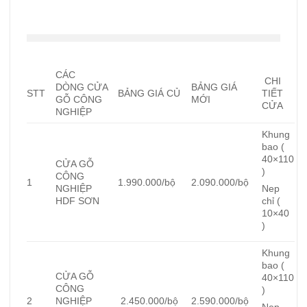
CÁC
CHI
DÒNG CỬA
BẢNG GIÁ
STT
BẢNG GIÁ CỦ
TIẾT
GỖ CÔNG
MỚI
CỬA
NGHIỆP
Khung
bao (
40×110
CỬA GỖ
)
CÔNG
1
1.990.000/bộ
2.090.000/bộ
NGHIỆP
Nep
HDF SƠN
chỉ (
10×40
)
Khung
bao (
CỬA GỖ
40×110
CÔNG
)
2
NGHIỆP
2.450.000/bộ
2.590.000/bộ