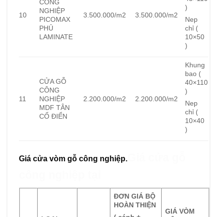
CÔNG
)
NGHIỆP
10
3.500.000/m2
3.500.000/m2
PICOMAX
Nep
PHỦ
chỉ (
LAMINATE
10×50
)
Khung
bao (
CỬA GỖ
40×110
CÔNG
)
11
NGHIỆP
2.200.000/m2
2.200.000/m2
Nep
MDF TÂN
chỉ (
CỔ ĐIỂN
10×40
)
Giá cửa gỗ
Giá cửa vòm gỗ công nghiệp.
công nghiệp tại
ĐƠN GIÁ BỘ
HOÀN THIỆN
GIÁ VÒM