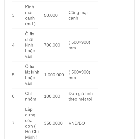
Kính
mài
Công mại
3
50.000
cạnh
cạnh
(md )
Ô fix
chất
( 500×900)
4
kinh
700.000
mm
hoặc
ván
Ô fix
lật kính
( 500×900)
5
1.000.000
hoặc
mm
ván
Chỉ
Đơn giá tính
6
100.000
nhôm
theo mét tới
Lắp
dựng
cửa
7
350.0000
VNĐ/BỘ
đơn (
Hồ Chí
Minh )