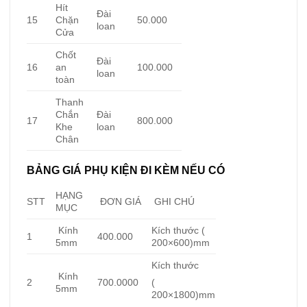
Hít
Đài
15
Chặn
50.000
loan
Cửa
Chốt
Đài
16
an
100.000
loan
toàn
Thanh
Chắn
Đài
17
800.000
Khe
loan
Chân
BẢNG GIÁ PHỤ KIỆN ĐI KÈM NẾU CÓ
HẠNG
STT
ĐƠN GIÁ
GHI CHÚ
MỤC
Kính
Kích thước (
1
400.000
5mm
200×600)mm
Kích thước
Kính
2
700.0000
(
5mm
200×1800)mm