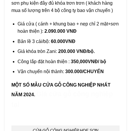
sơn phụ kiện đây đủ khóa trơn trơn ( khách hàng
mua số lượng trên 4 bộ công ty bao vận chuyển )
Giá cửa ( cánh + khung bao + nẹp chỉ 2 mặt+sơn
hoàn thiện ):
2.090.000 VNĐ
Bản lề 3 cái/bộ:
60.000VNĐ
Giá khóa tròn Zani:
200.000 VNĐ/bộ.
Công lắp đặt hoàn thiện :
350,000VNĐ/ bộ
Vận chuyển nội thành:
300.000/CHUYẾN
MỘT SỐ MẪU CỬA GỖ CÔNG NGHIỆP NHẤT
Giá cửa gỗ công nghiệp
NĂM 2024.
tại
CỬA GỖ CÔNG NGHIỆP HDF SƠN