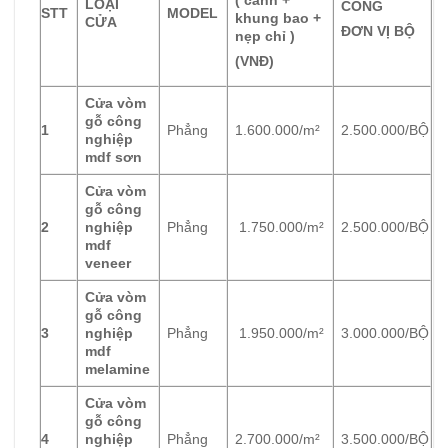
( cánh +
LOẠI
CÔNG
STT
MODEL
khung bao +
CỬA
ĐƠN VỊ BỘ
nẹp chỉ )
(VNĐ)
Cửa vòm
gỗ công
1
Phẳng
1.600.000/m²
2.500.000/BỘ
nghiệp
mdf sơn
Cửa vòm
gỗ công
2
nghiệp
Phẳng
1.750.000/m²
2.500.000/BỘ
mdf
veneer
Cửa vòm
gỗ công
3
nghiệp
Phẳng
1.950.000/m²
3.000.000/BỘ
mdf
melamine
Cửa vòm
gỗ công
4
nghiệp
Phẳng
2.700.000/m²
3.500.000/BỘ