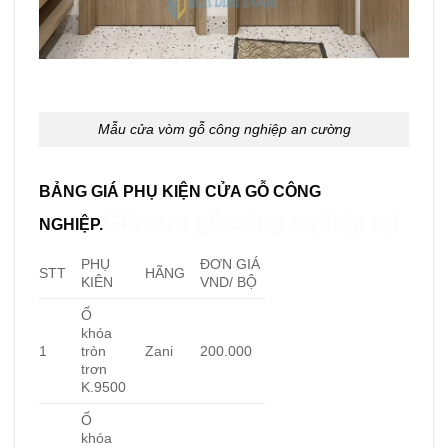
Mẫu cửa vòm gỗ công nghiệp an cường
BẢNG GIÁ PHỤ KIỆN
CỬA GỖ CÔNG
Giá cửa gỗ công nghiệp tại
NGHIỆP.
PHỤ
ĐƠN GIÁ
STT
HÃNG
KIÊN
VND/ BỘ
Ổ
khóa
1
tròn
Zani
200.000
trơn
K.9500
Ổ
khóa