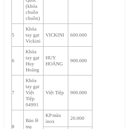
Quốc
(khóa
chuồn
chuồn)
Khóa
5
tay gạt
VICKINI
600.000
Vickini
Khóa
tay gạt
HUY
6
900.000
Huy
HOÀNG
Hoàng
Khóa
tay gạt
7
Việt
Việt Tiệp
900.000
Tiệp
04991
KP màu
20.000
Bản lề
inox
8
mạ