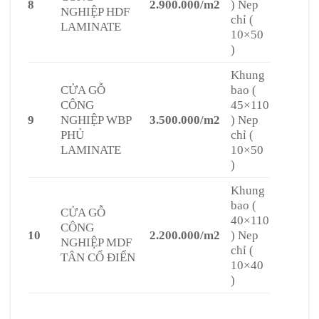
8
2.900.000/m2
) Nep
NGHIỆP HDF
chỉ (
LAMINATE
10×50
)
Khung
CỬA GỖ
bao (
CÔNG
45×110
9
NGHIỆP WBP
3.500.000/m2
) Nep
PHỦ
chỉ (
LAMINATE
10×50
)
Khung
bao (
CỬA GỖ
40×110
CÔNG
10
2.200.000/m2
) Nep
NGHIỆP MDF
chỉ (
TÂN CỔ ĐIỂN
10×40
)