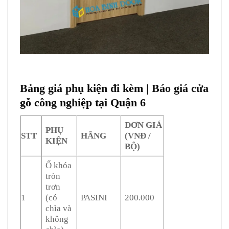
Bảng giá phụ kiện đi kèm | Báo giá cửa
gỗ công nghiệp tại Quận 6
ĐƠN GIÁ
PHỤ
STT
HÃNG
(VNĐ /
KIỆN
BỘ)
Ổ khóa
tròn
trơn
1
(có
PASINI
200.000
chìa và
không