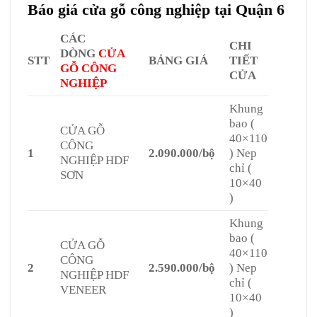
Báo giá cửa gỗ công nghiệp tại Quận 6
CÁC
CHI
DÒNG
CỬA
STT
BẢNG GIÁ
TIẾT
GỖ CÔNG
CỬA
NGHIỆP
Khung
bao (
CỬA GỖ
40×110
CÔNG
1
2.090.000/bộ
) Nep
NGHIỆP HDF
chỉ (
SƠN
10×40
)
Khung
bao (
CỬA GỖ
40×110
CÔNG
2
2.590.000/bộ
) Nep
NGHIỆP HDF
chỉ (
VENEER
10×40
)