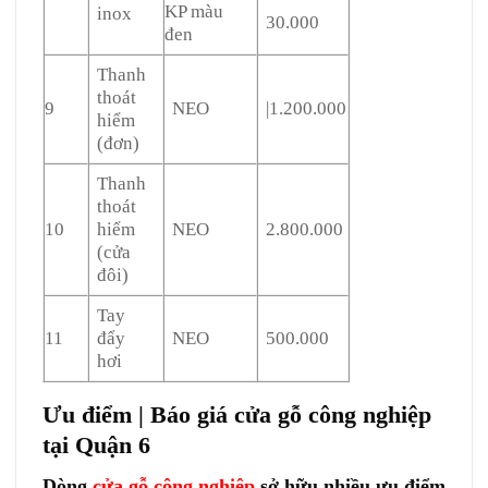
KP màu
inox
30.000
đen
Thanh
thoát
9
NEO
|1.200.000
hiểm
(đơn)
Thanh
thoát
10
hiểm
NEO
2.800.000
(cửa
đôi)
Tay
11
đẩy
NEO
500.000
hơi
Ưu điểm | Báo giá cửa gỗ công nghiệp
tại Quận 6
Dòng
cửa gỗ công nghiệp
sở hữu nhiều ưu điểm