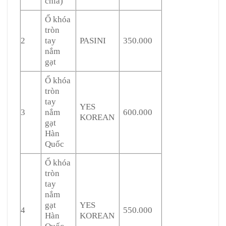
chìa)
Ổ khóa
tròn
2
tay
PASINI
350.000
nắm
gạt
Ổ khóa
tròn
tay
YES
3
nắm
600.000
KOREAN
gạt
Hàn
Quốc
Ổ khóa
tròn
tay
nắm
gạt
YES
4
550.000
Hàn
KOREAN