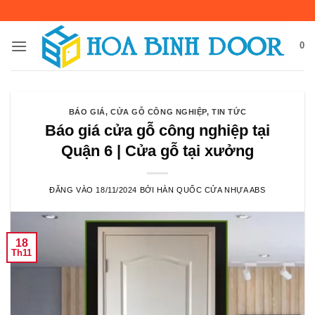
Bỏ
qua
nội
0
dung
BÁO GIÁ
,
CỬA GỖ CÔNG NGHIỆP
,
TIN TỨC
Báo giá cửa gỗ công nghiệp tại
Quận 6 | Cửa gỗ tại xưởng
ĐĂNG VÀO
18/11/2024
BỞI
HÀN QUỐC CỬA NHỰA ABS
18
Th11