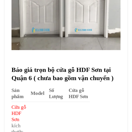
Báo giá trọn bộ cửa gỗ HDF Sơn tại
Quận 6 ( chưa bao gồm vận chuyển )
Sản
Số
Cửa gỗ
Model
phẩm
Lượng
HDF Sơn
Cửa gỗ
HDF
Sơn
kích
thước