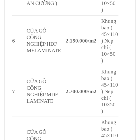
AN CƯỜNG )
10×50
)
Khung
bao (
CỬA GỖ
45×110
CÔNG
6
2.150.000/m2
) Nep
NGHIỆP HDF
chỉ (
MELAMINATE
10×50
)
Khung
bao (
CỬA GỖ
45×110
CÔNG
7
2.700.000/m2
) Nep
NGHIỆP MDF
chỉ (
LAMINATE
10×50
)
Khung
bao (
CỬA GỖ
45×110
CÔNG