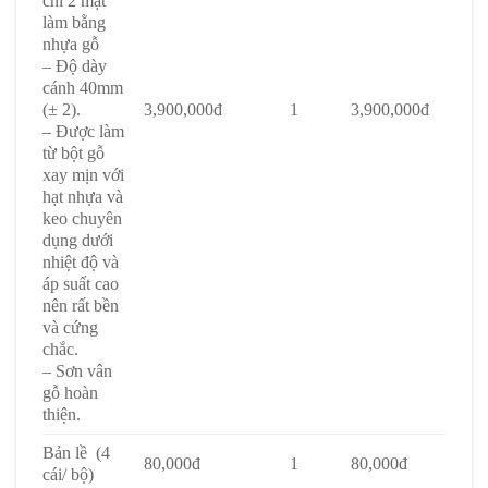
chỉ 2 mặt
làm bằng
nhựa gỗ
– Độ dày
cánh 40mm
(± 2).
3,900,000đ
1
3,900,000đ
– Được làm
từ bột gỗ
xay mịn với
hạt nhựa và
keo chuyên
dụng dưới
nhiệt độ và
áp suất cao
nên rất bền
và cứng
chắc.
– Sơn vân
gỗ hoàn
thiện.
Bản lề (4
80,000đ
1
80,000đ
cái/ bộ)