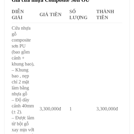
Giá cửa nhựa Composite Sơn OU
DIỄN
SỐ
THÀNH
GIÁ TIỀN
GIẢI
LƯỢNG
TIỀN
Cửa nhựa
gỗ
composite
sơn PU
(bao gồm
cánh +
khung bao),
– Khung
bao , nẹp
chỉ 2 mặt
làm bằng
nhựa gỗ
– Độ dày
cánh 40mm
3,300,000đ
1
3,300,000đ
(± 2).
– Được làm
từ bột gỗ
xay mịn với