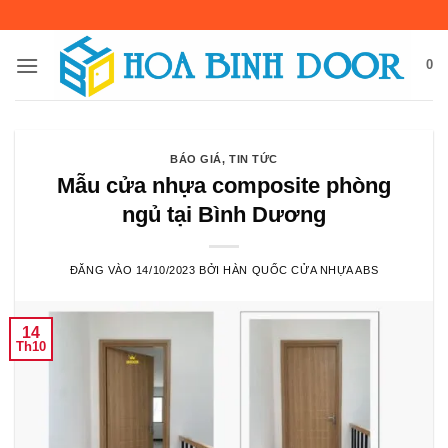
Bỏ
qua
nội
0
dung
BÁO GIÁ
,
TIN TỨC
Mẫu cửa nhựa composite phòng
ngủ tại Bình Dương
ĐĂNG VÀO
14/10/2023
BỞI
HÀN QUỐC CỬA NHỰA ABS
14
Th10