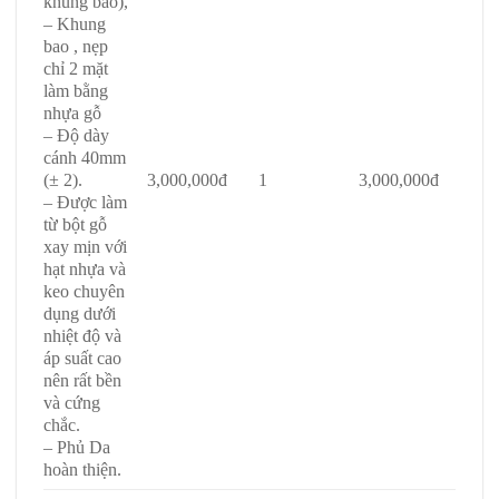
khung bao),
– Khung
bao , nẹp
chỉ 2 mặt
làm bằng
nhựa gỗ
– Độ dày
cánh 40mm
(± 2).
3,000,000đ
1
3,000,000đ
– Được làm
từ bột gỗ
xay mịn với
hạt nhựa và
keo chuyên
dụng dưới
nhiệt độ và
áp suất cao
nên rất bền
và cứng
chắc.
– Phủ Da
hoàn thiện.