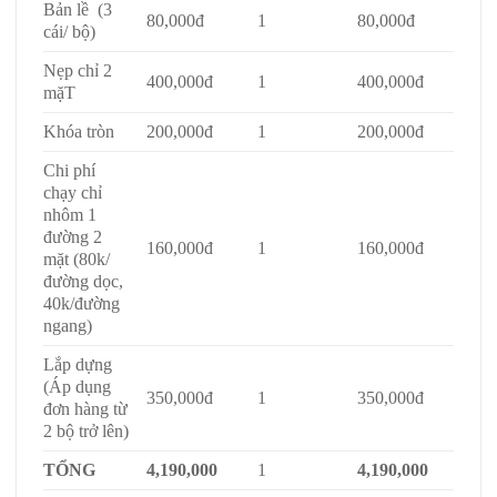
Bản lề (3
80,000đ
1
80,000đ
cái/ bộ)
Nẹp chỉ 2
400,000đ
1
400,000đ
mặT
Khóa tròn
200,000đ
1
200,000đ
Chi phí
chạy chỉ
nhôm 1
đường 2
160,000đ
1
160,000đ
mặt (80k/
đường dọc,
40k/đường
ngang)
Lắp dựng
(Áp dụng
350,000đ
1
350,000đ
đơn hàng từ
2 bộ trở lên)
TỔNG
4,190,000
1
4,190,000