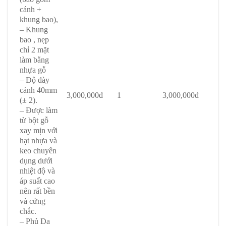
cánh +
khung bao),
– Khung
bao , nẹp
chỉ 2 mặt
làm bằng
nhựa gỗ
– Độ dày
cánh 40mm
3,000,000đ
1
3,000,000đ
(± 2).
– Được làm
từ bột gỗ
xay mịn với
hạt nhựa và
keo chuyên
dụng dưới
nhiệt độ và
áp suất cao
nên rất bền
và cứng
chắc.
– Phủ Da