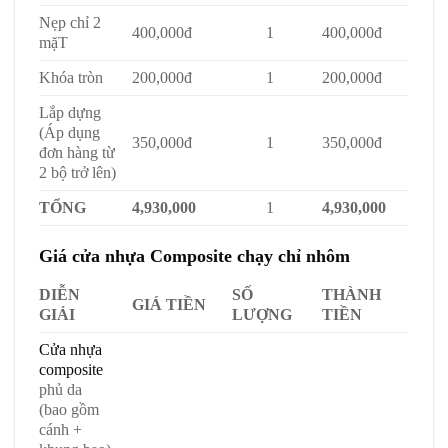
Nẹp chỉ 2
400,000đ
1
400,000đ
mặT
Khóa tròn
200,000đ
1
200,000đ
Lắp dựng
(Áp dụng
350,000đ
1
350,000đ
đơn hàng từ
2 bộ trở lên)
TỔNG
4,930,000
1
4,930,000
Giá cửa nhựa Composite chạy chỉ nhôm
DIỄN
SỐ
THÀNH
GIÁ TIỀN
GIẢI
LƯỢNG
TIỀN
Cửa nhựa
composite
phủ da
(bao gồm
cánh +