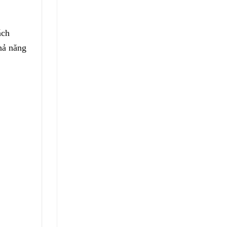
ách
hả năng