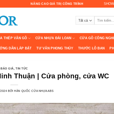
SHOW
NÂNG CAO GIÁ TRỊ CÔNG TRÌNH
Tìm
kiếm:
A THÉP VÂN GỖ
CỬA NHỰA ĐÀI LOAN
CỬA GỖ CÔNG NGH
ỚNG DẪN LẮP ĐẶT
TƯ VẤN PHONG THỦY
THƯỚC LỖ BAN
PH
BÁO GIÁ
,
TIN TỨC
Ninh Thuận | Cửa phòng, cửa WC
/2024
BỞI
HÀN QUỐC CỬA NHỰA ABS