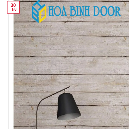
30
Th8