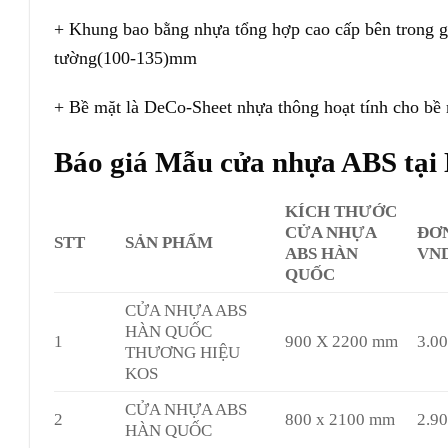
+ Khung bao bằng nhựa tổng hợp cao cấp bên trong g
tường(100-135)mm
+ Bề mặt là DeCo-Sheet nhựa thông hoạt tính cho bề 
Báo giá Mẫu cửa nhựa ABS tại
KÍCH THƯỚC
CỬA NHỰA
ĐƠ
STT
SẢN PHẨM
ABS HÀN
VN
QUỐC
CỬA NHỰA ABS
HÀN QUỐC
1
900 X 2200 mm
3.0
THƯƠNG HIỆU
KOS
CỬA NHỰA ABS
2
800 x 2100 mm
2.9
HÀN QUỐC