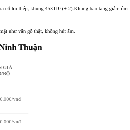
ia cố lõi thép, khung 45×110 (± 2).Khung bao tăng giảm ôm
mặt như vân gỗ thật, không hút ẩm.
 Ninh Thuận
N GIÁ
D/BỘ
00.000/vnđ
00.000/vnđ