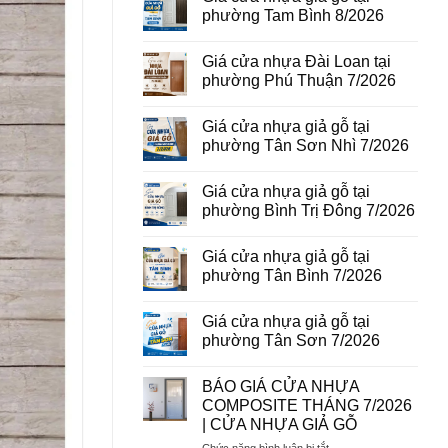
vân
luận
phường Tam Bình 8/2026
gỗ
ở
tại
Giá
Không
phường
cửa
có
Giá cửa nhựa Đài Loan tại
Bình
thép
bình
Hòa
vân
luận
phường Phú Thuận 7/2026
8/2026
gỗ
ở
năm
Giá
Không
2026
cửa
có
Giá cửa nhựa giả gỗ tại
nhựa
bình
giả
luận
phường Tân Sơn Nhì 7/2026
gỗ
ở
tại
Giá
Không
phường
cửa
có
Giá cửa nhựa giả gỗ tại
Tam
nhựa
bình
Bình
Đài
luận
phường Bình Trị Đông 7/2026
8/2026
Loan
ở
tại
Giá
Không
phường
cửa
có
Giá cửa nhựa giả gỗ tại
Phú
nhựa
bình
Thuận
giả
luận
phường Tân Bình 7/2026
7/2026
gỗ
ở
tại
Giá
Không
phường
cửa
có
Giá cửa nhựa giả gỗ tại
Tân
nhựa
bình
Sơn
giả
luận
phường Tân Sơn 7/2026
Nhì
gỗ
ở
7/2026
tại
Giá
Không
phường
cửa
có
BÁO GIÁ CỬA NHỰA
Bình
nhựa
bình
Trị
giả
luận
COMPOSITE THÁNG 7/2026
Đông
gỗ
ở
| CỬA NHỰA GIẢ GỖ
7/2026
tại
Giá
phường
cửa
ở
Chức năng bình luận bị tắt