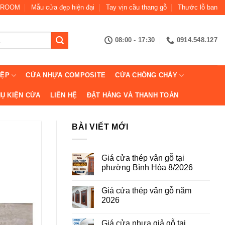
ROOM
Mẫu cửa đẹp hiện đại
Tay vịn cầu thang gỗ
Thước lỗ ban
08:00 - 17:30
0914.548.127
IỆP
CỬA NHỰA COMPOSITE
CỬA CHỐNG CHÁY
Ụ KIỆN CỬA
LIÊN HỆ
ĐẶT HÀNG VÀ THANH TOÁN
BÀI VIẾT MỚI
Giá cửa thép vân gỗ tại
phường Bình Hòa 8/2026
Không
có
Giá cửa thép vân gỗ năm
bình
luận
2026
ở
Giá
Không
cửa
có
Giá cửa nhựa giả gỗ tại
thép
bình