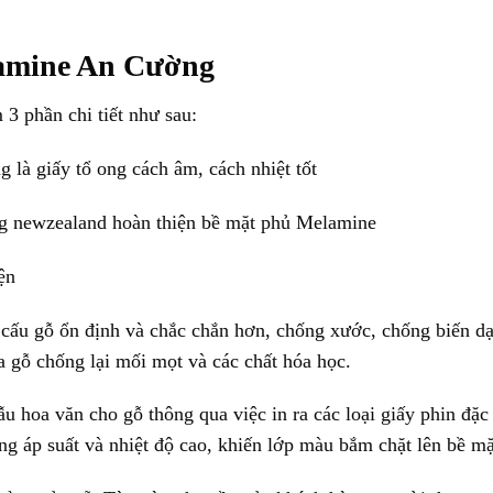
amine An Cường
3 phần chi tiết như sau:
 là giấy tổ ong cách âm, cách nhiệt tốt
ng newzealand hoàn thiện bề mặt phủ Melamine
ện
t cấu gỗ ổn định và chắc chắn hơn, chống xước, chống biến d
a gỗ chống lại mối mọt và các chất hóa học.
u hoa văn cho gỗ thông qua việc in ra các loại giấy phin đặc 
ng áp suất và nhiệt độ cao, khiến lớp màu bắm chặt lên bề mặ