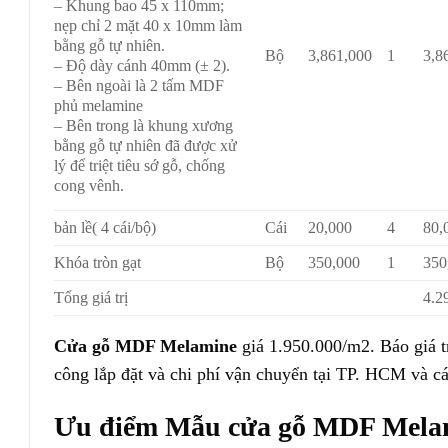
– Khung bao 45 x 110mm;
nẹp chỉ 2 mặt 40 x 10mm làm
bằng gỗ tự nhiên.
Bộ
3,861,000
1
3,8
– Độ dày cánh 40mm (± 2).
– Bên ngoài là 2 tấm MDF
phủ melamine
– Bên trong là khung xương
bằng gỗ tự nhiên đã được xử
lý để triệt tiêu sớ gỗ, chống
cong vênh.
bản lề( 4 cái/bộ)
Cái
20,000
4
80,
Khóa tròn gạt
Bộ
350,000
1
350
Tổng giá trị
4.2
Cửa gỗ MDF Melamine
giá 1.950.000/m2. Báo giá t
công lắp đặt và chi phí vận chuyển tại TP. HCM và các
Ưu điểm Mẫu cửa gỗ MDF Mela