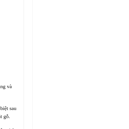
ạng và
biệt sau
t gỗ.