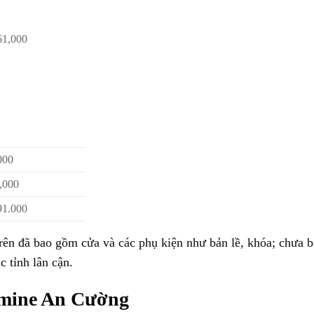
61,000
000
,000
91.000
rên đã bao gồm cửa và các phụ kiện như bản lề, khóa; chưa 
 tỉnh lân cận.
mine An Cường