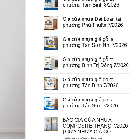
vân
luận
phường Tam Bình 8/2026
gỗ
ở
tại
Giá
Không
phường
cửa
có
Giá cửa nhựa Đài Loan tại
Bình
thép
bình
Hòa
vân
luận
phường Phú Thuận 7/2026
8/2026
gỗ
ở
năm
Giá
Không
2026
cửa
có
Giá cửa nhựa giả gỗ tại
nhựa
bình
giả
luận
phường Tân Sơn Nhì 7/2026
gỗ
ở
tại
Giá
Không
phường
cửa
có
Giá cửa nhựa giả gỗ tại
Tam
nhựa
bình
Bình
Đài
luận
phường Bình Trị Đông 7/2026
8/2026
Loan
ở
tại
Giá
Không
phường
cửa
có
Giá cửa nhựa giả gỗ tại
Phú
nhựa
bình
Thuận
giả
luận
phường Tân Bình 7/2026
7/2026
gỗ
ở
tại
Giá
Không
phường
cửa
có
Giá cửa nhựa giả gỗ tại
Tân
nhựa
bình
Sơn
giả
luận
phường Tân Sơn 7/2026
Nhì
gỗ
ở
7/2026
tại
Giá
Không
phường
cửa
có
BÁO GIÁ CỬA NHỰA
Bình
nhựa
bình
Trị
giả
luận
COMPOSITE THÁNG 7/2026
Đông
gỗ
ở
| CỬA NHỰA GIẢ GỖ
7/2026
tại
Giá
phường
cửa
ở
Chức năng bình luận bị tắt