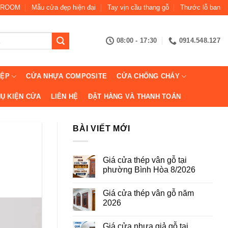
ROOM
Mẫu cửa đẹp hiện đại
Tay vịn cầu thang gỗ
Thước lỗ ban
08:00 - 17:30
0914.548.127
IỆP
CỬA NHỰA COMPOSITE
CỬA CHỐNG CHÁY
Ụ KIỆN CỬA
LIÊN HỆ
ĐẶT HÀNG VÀ THANH TOÁN
BÀI VIẾT MỚI
Giá cửa thép vân gỗ tại
phường Bình Hòa 8/2026
Không
có
Giá cửa thép vân gỗ năm
bình
luận
2026
ở
Giá
Không
cửa
có
Giá cửa nhựa giả gỗ tại
thép
bình