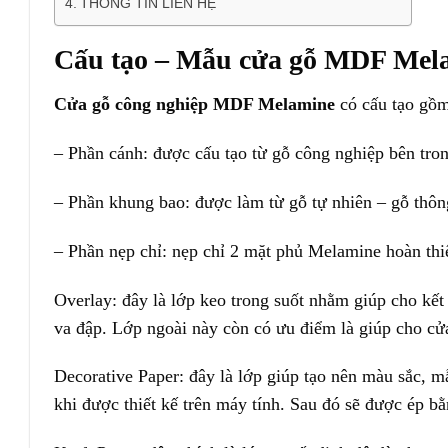
THÔNG TIN LIÊN HỆ
Cấu tạo – Mẫu cửa gỗ MDF Mel
Cửa gỗ công nghiệp MDF Melamine
có cấu tạo gồm 
– Phần cánh: được cấu tạo từ gỗ công nghiệp bên trong
– Phần khung bao: được làm từ gỗ tự nhiên – gỗ thô
– Phần nẹp chỉ: nẹp chỉ 2 mặt phủ Melamine hoàn thi
Overlay: đây là lớp keo trong suốt nhằm giúp cho kế
va đập. Lớp ngoài này còn có ưu điểm là giúp cho cử
Decorative Paper: đây là lớp giúp tạo nên màu sắc, mẫ
khi được thiết kế trên máy tính. Sau đó sẽ được ép bằ