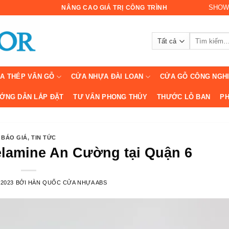
SHOW
NÂNG CAO GIÁ TRỊ CÔNG TRÌNH
Tìm
kiếm:
A THÉP VÂN GỖ
CỬA NHỰA ĐÀI LOAN
CỬA GỖ CÔNG NGH
ỚNG DẪN LẮP ĐẶT
TƯ VẤN PHONG THỦY
THƯỚC LỖ BAN
PH
BÁO GIÁ
,
TIN TỨC
lamine An Cường tại Quận 6
/2023
BỞI
HÀN QUỐC CỬA NHỰA ABS