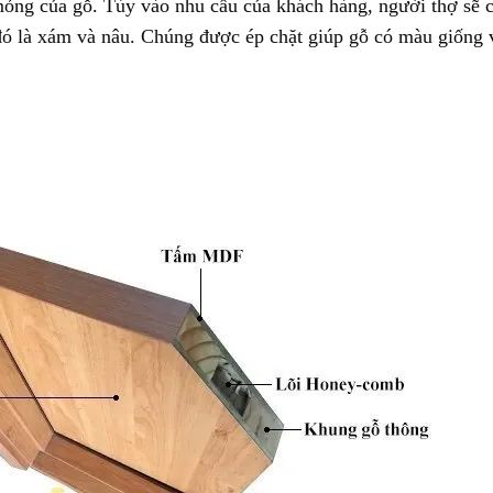
 mỏng của gỗ. Tùy vào nhu cầu của khách hàng, người thợ sẽ 
 đó là xám và nâu. Chúng được ép chặt giúp gỗ có màu giống 