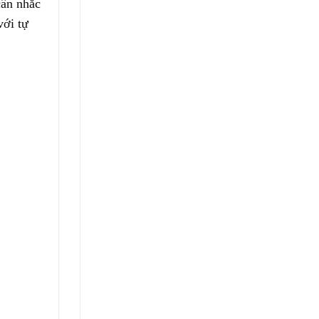
cân nhắc
với tự