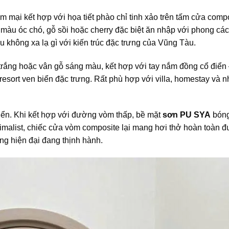
ại kết hợp với họa tiết phào chỉ tinh xảo trên tấm cửa compo
màu óc chó, gỗ sồi hoặc cherry đặc biệt ăn nhập với phong các
u không xa lạ gì với kiến trúc đặc trưng của Vũng Tàu.
rắng hoặc vân gỗ sáng màu, kết hợp với tay nắm đồng cổ điển 
sort ven biển đặc trưng. Rất phù hợp với villa, homestay và n
iển. Khi kết hợp với đường vòm thấp, bề mặt
sơn PU SYA
bóng
nimalist, chiếc cửa vòm composite lại mang hơi thở hoàn toàn 
ng hiện đại đang thịnh hành.