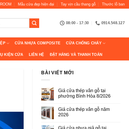
ROOM
Mẫu cửa đẹp hiện đại
Tay vịn cầu thang gỗ
Thước lỗ ban
08:00 - 17:30
0914.548.127
IỆP
CỬA NHỰA COMPOSITE
CỬA CHỐNG CHÁY
Ụ KIỆN CỬA
LIÊN HỆ
ĐẶT HÀNG VÀ THANH TOÁN
BÀI VIẾT MỚI
Giá cửa thép vân gỗ tại
phường Bình Hòa 8/2026
Không
có
Giá cửa thép vân gỗ năm
bình
luận
2026
ở
Giá
Không
cửa
có
Giá cửa nhựa giả gỗ tại
thép
bình