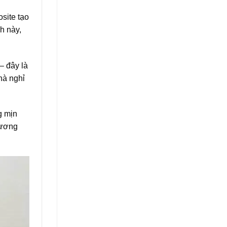
site tạo
h này,
– đây là
hà nghỉ
 mịn
đương