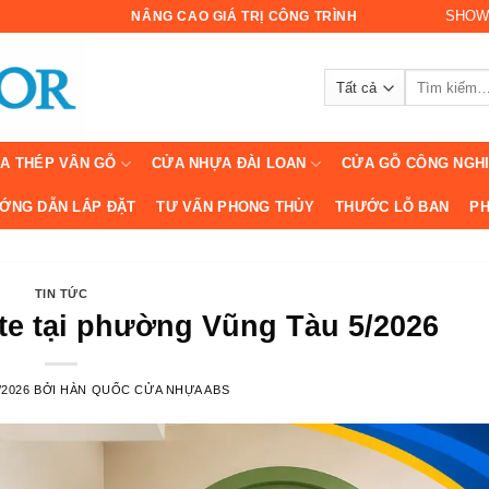
SHOW
NÂNG CAO GIÁ TRỊ CÔNG TRÌNH
Tìm
kiếm:
A THÉP VÂN GỖ
CỬA NHỰA ĐÀI LOAN
CỬA GỖ CÔNG NGH
ỚNG DẪN LẮP ĐẶT
TƯ VẤN PHONG THỦY
THƯỚC LỖ BAN
PH
TIN TỨC
e tại phường Vũng Tàu 5/2026
/2026
BỞI
HÀN QUỐC CỬA NHỰA ABS