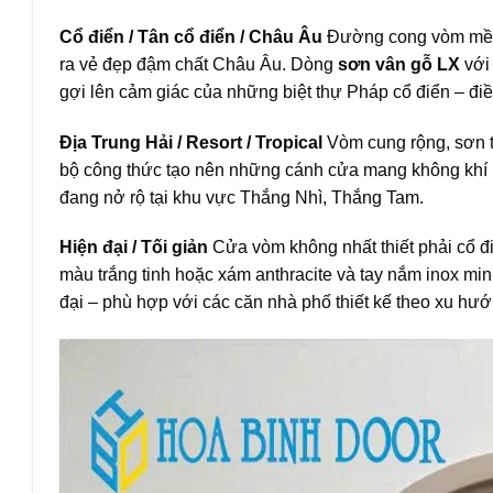
Cổ điển / Tân cổ điển / Châu Âu
Đường cong vòm mềm m
ra vẻ đẹp đậm chất Châu Âu. Dòng
sơn vân gỗ LX
với 
gợi lên cảm giác của những biệt thự Pháp cổ điển – điề
Địa Trung Hải / Resort / Tropical
Vòm cung rộng, sơn t
bộ công thức tạo nên những cánh cửa mang không khí re
đang nở rộ tại khu vực Thắng Nhì, Thắng Tam.
Hiện đại / Tối giản
Cửa vòm không nhất thiết phải cổ đ
màu trắng tinh hoặc xám anthracite và tay nắm inox mi
đại – phù hợp với các căn nhà phố thiết kế theo xu hướ