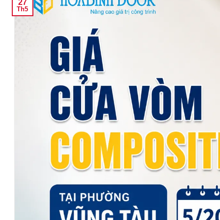
27
Th5