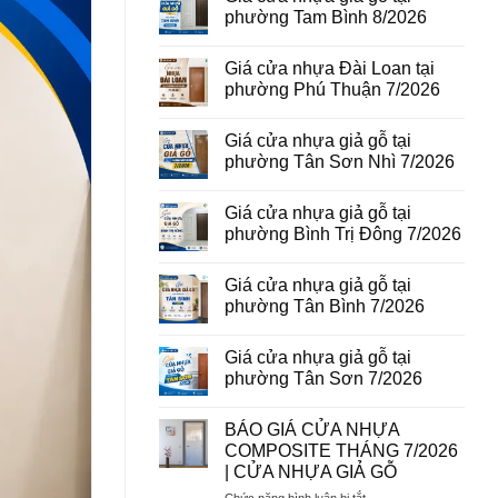
vân
luận
phường Tam Bình 8/2026
gỗ
ở
tại
Giá
Không
phường
cửa
có
Giá cửa nhựa Đài Loan tại
Bình
thép
bình
Hòa
vân
luận
phường Phú Thuận 7/2026
8/2026
gỗ
ở
năm
Giá
Không
2026
cửa
có
Giá cửa nhựa giả gỗ tại
nhựa
bình
giả
luận
phường Tân Sơn Nhì 7/2026
gỗ
ở
tại
Giá
Không
phường
cửa
có
Giá cửa nhựa giả gỗ tại
Tam
nhựa
bình
Bình
Đài
luận
phường Bình Trị Đông 7/2026
8/2026
Loan
ở
tại
Giá
Không
phường
cửa
có
Giá cửa nhựa giả gỗ tại
Phú
nhựa
bình
Thuận
giả
luận
phường Tân Bình 7/2026
7/2026
gỗ
ở
tại
Giá
Không
phường
cửa
có
Giá cửa nhựa giả gỗ tại
Tân
nhựa
bình
Sơn
giả
luận
phường Tân Sơn 7/2026
Nhì
gỗ
ở
7/2026
tại
Giá
Không
phường
cửa
có
BÁO GIÁ CỬA NHỰA
Bình
nhựa
bình
Trị
giả
luận
COMPOSITE THÁNG 7/2026
Đông
gỗ
ở
| CỬA NHỰA GIẢ GỖ
7/2026
tại
Giá
phường
cửa
ở
Chức năng bình luận bị tắt