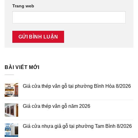
Trang web
BÀI VIẾT MỚI
Giá cửa thép vân gỗ tại phường Bình Hòa 8/2026
Không
có
bình
luận
Giá cửa thép vân gỗ năm 2026
ở
Giá
Không
cửa
có
thép
bình
vân
luận
Giá cửa nhựa giả gỗ tại phường Tam Bình 8/2026
gỗ
ở
tại
Giá
Không
phường
cửa
có