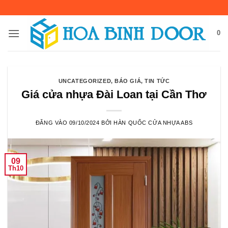
Bỏ
qua
nội
0
dung
UNCATEGORIZED
,
BÁO GIÁ
,
TIN TỨC
Giá cửa nhựa Đài Loan tại Cần Thơ
ĐĂNG VÀO
09/10/2024
BỞI
HÀN QUỐC CỬA NHỰA ABS
09
Th10