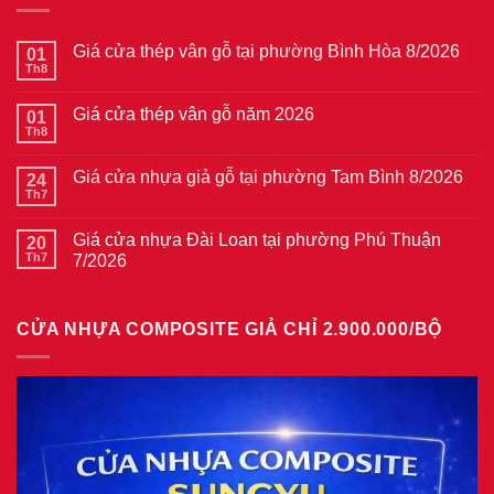
Giá cửa thép vân gỗ tại phường Bình Hòa 8/2026
01
Th8
Không
có
bình
Giá cửa thép vân gỗ năm 2026
01
luận
ở
Th8
Không
Giá
có
cửa
bình
thép
Giá cửa nhựa giả gỗ tại phường Tam Bình 8/2026
24
luận
vân
ở
Th7
Không
gỗ
Giá
có
tại
cửa
bình
phường
thép
Giá cửa nhựa Đài Loan tại phường Phú Thuận
20
luận
Bình
vân
ở
Th7
7/2026
Hòa
gỗ
Giá
8/2026
năm
Không
cửa
2026
có
nhựa
bình
giả
CỬA NHỰA COMPOSITE GIẢ CHỈ 2.900.000/BỘ
luận
gỗ
ở
tại
Giá
phường
cửa
Tam
nhựa
Bình
Đài
8/2026
Loan
tại
phường
Phú
Thuận
7/2026