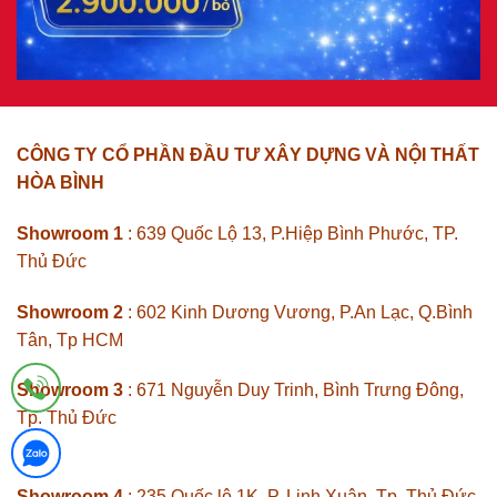
CÔNG TY CỔ PHẦN ĐẦU TƯ XÂY DỰNG VÀ NỘI THẤT
HÒA BÌNH
Showroom 1
: 639 Quốc Lộ 13, P.Hiệp Bình Phước, TP.
Thủ Đức
Showroom 2
: 602 Kinh Dương Vương, P.An Lạc, Q.Bình
Tân, Tp HCM
Showroom 3
: 671 Nguyễn Duy Trinh, Bình Trưng Đông,
Tp. Thủ Đức
Showroom 4
: 235 Quốc lộ 1K, P. Linh Xuân, Tp. Thủ Đức