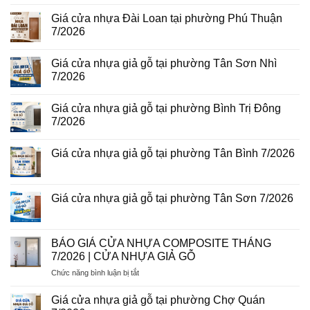
Bình
thép
bình
Hòa
vân
luận
Giá cửa nhựa Đài Loan tại phường Phú Thuận
8/2026
gỗ
ở
7/2026
năm
Giá
2026
cửa
Không
nhựa
có
giả
Giá cửa nhựa giả gỗ tại phường Tân Sơn Nhì
bình
gỗ
luận
7/2026
tại
ở
phường
Giá
Không
Tam
cửa
có
Bình
Giá cửa nhựa giả gỗ tại phường Bình Trị Đông
nhựa
bình
8/2026
Đài
luận
7/2026
Loan
ở
tại
Giá
Không
phường
cửa
có
Giá cửa nhựa giả gỗ tại phường Tân Bình 7/2026
Phú
nhựa
bình
Thuận
giả
luận
Không
7/2026
gỗ
ở
có
tại
Giá
bình
phường
cửa
luận
Giá cửa nhựa giả gỗ tại phường Tân Sơn 7/2026
Tân
nhựa
ở
Sơn
giả
Giá
Không
Nhì
gỗ
cửa
có
7/2026
tại
nhựa
bình
phường
giả
luận
BÁO GIÁ CỬA NHỰA COMPOSITE THÁNG
Bình
gỗ
ở
Trị
7/2026 | CỬA NHỰA GIẢ GỖ
tại
Giá
Đông
phường
cửa
7/2026
ở
Chức năng bình luận bị tắt
Tân
nhựa
Bình
giả
BÁO
7/2026
gỗ
GIÁ
Giá cửa nhựa giả gỗ tại phường Chợ Quán
tại
CỬA