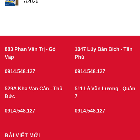
phường
7/2026
NHỰA
Tân
Không
Sơn
COMPOSITE
có
7/2026
THÁNG
bình
luận
7/2026
ở
|
Giá
CỬA
cửa
nhựa
NHỰA
giả
GIẢ
gỗ
GỖ
tại
883 Phan Văn Trị - Gò
1047 Lũy Bán Bích - Tân
phường
Vấp
Chợ
Phú
Quán
7/2026
0914.548.127
0914.548.127
529A Kha Vạn Cân - Thủ
511 Lê Văn Lương - Quận
Đức
7
0914.548.127
0914.548.127
BÀI VIẾT MỚI