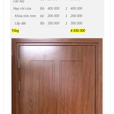
cái/ bộ)
Nẹp chỉ cửa
Bộ
400.000
1
400.000
Khóa tròn trơn
bộ
200.000
1
200.000
Lắp đặt
Bộ
350.000
1
350.000
Tổng
4.930.000