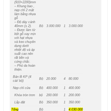
(910×2200)mm
– Khung bao ,
nẹp chỉ 2 mặt
làm bằng nhựa
gỗ
– Độ dày cánh
40mm (± 2).
Bộ
3.000.000
1
3.000.000
– Được làm từ
bột gỗ xay mịn
với hạt nhựa
và keo chuyên
dụng dưới
nhiệt độ và áp
suất cao nên
rất bền và
cứng chắc.
– Phủ da hoàn
thiện.
Bản lề KP (4
Bộ
20.000
4
80.000
cái/ bộ)
Nẹp chỉ cửa
Bộ
400.000
1
400.000
Khóa tròn trơn
bộ
200.000
1
200.000
Lắp đặt
Bộ
350.000
1
350.000
Tổng
Bộ
1
4.030.000