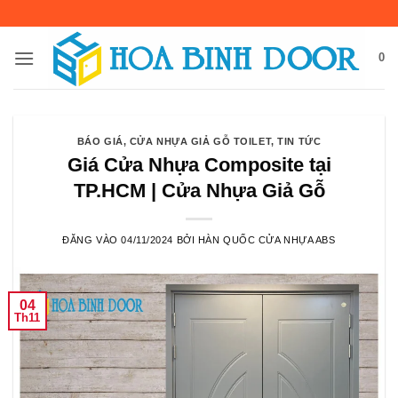
Bỏ
qua
nội
0
dung
BÁO GIÁ
,
CỬA NHỰA GIẢ GỖ TOILET
,
TIN TỨC
Giá Cửa Nhựa Composite tại
TP.HCM | Cửa Nhựa Giả Gỗ
ĐĂNG VÀO
04/11/2024
BỞI
HÀN QUỐC CỬA NHỰA ABS
04
Th11