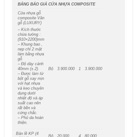
BẢNG BÁO GIÁ CỬA NHỰA COMPOSITE
Cửa nhựa gỗ
composite Vân
gỗ (LUXURY)
– Kích thước
chừa tường :
(910×2200)mm
– Khung bao ,
nẹp chỉ 2 mặt
làm bằng nhựa
gỗ
– Độ dày cánh
Bộ
3.900.000
1
3.900.000
40mm (± 2).
– Được làm từ
bột gỗ xay mịn
với hạt nhựa
và keo chuyên
dụng dưới
nhiệt độ và áp
suất cao nên
rất bền và
cứng chắc.
– Phủ da hoàn
thiện.
Bản lề KP (4
Bộ
20.000
4
80.000