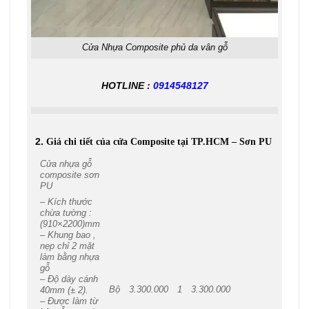
Cửa Nhựa Composite phủ da vân gỗ
HOTLINE :
0914548127
2.
Giá chi tiết của cửa Composite tại TP.HCM – Sơn PU
Cửa nhựa gỗ
composite sơn
PU
– Kích thước
chừa tường :
(910×2200)mm
– Khung bao ,
nẹp chỉ 2 mặt
làm bằng nhựa
gỗ
– Độ dày cánh
Bộ
3.300.000
1
3.300.000
40mm (± 2).
– Được làm từ