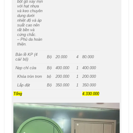
bột gỗ xay mịn
với hạt nhựa
và keo chuyên
dụng dưới
nhiệt độ và áp
suất cao nên
rất bền và
cứng chắc.
– Phủ da hoàn
thiện.
Bản lề KP (4
Bộ
20.000
4
80.000
cái/ bộ)
Nẹp chỉ cửa
Bộ
400.000
1
400.000
Khóa tròn trơn
bộ
200.000
1
200.000
Lắp đặt
Bộ
350.000
1
350.000
Tổng
4.330.000