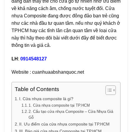
đang dần thay thế cho cửa gỗ tự nhiên nhờ ưu điểm
về khả năng cách âm, chống nước tuyệt đối. Cửa
nhựa Composite đang được đông đảo bạn trẻ cũng
như các nhà đầu tư quan tâm. nếu như quý khách ở
TPHCM hay các tỉnh lân cận quan tâm về loại cửa
này thì hãy theo dõi bài viết dưới đây để biết được
thông tin và giá cả.
LH
:
0914548127
Website :
cuanhuaabshanquoc.net
Table of Contents
I. Cửa nhựa composite là gì?
1. Cửa nhựa composite tại TP.HCM
2. Cấu tạo cửa nhựa Composite – Cửa Nhựa Giả
Gỗ
II. Ưu điểm của cửa nhựa composite tại TP.HCM
III. Báo giá cửa nhựa Composite tại TP.HCM