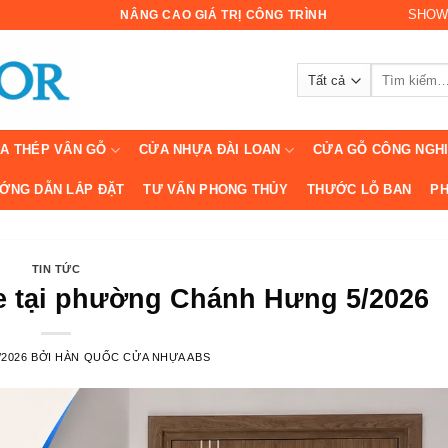
SHOW
NÂNG CAO GIÁ TRỊ CÔNG TRÌNH
Tìm
kiếm:
A THÉP VÂN GỖ
CỬA NHỰA ĐÀI LOAN
CỬA GỖ CÔNG NGH
ỚNG DẪN LẮP ĐẶT
TƯ VẤN PHONG THỦY
THƯỚC LỖ BAN
PH
TIN TỨC
e tại phường Chánh Hưng 5/2026
/2026
BỞI
HÀN QUỐC CỬA NHỰA ABS