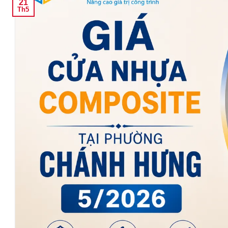
21
Th5