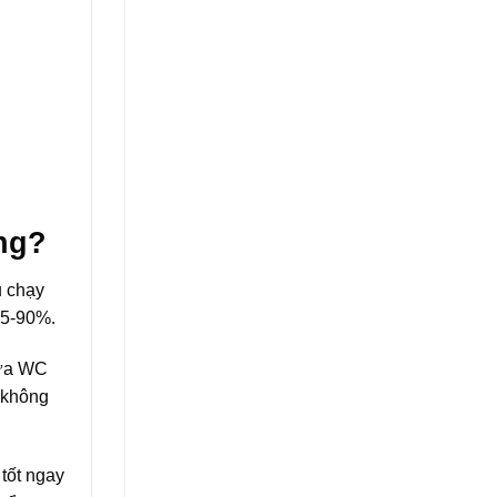
ng?
u chạy
85-90%.
cửa WC
 không
tốt ngay