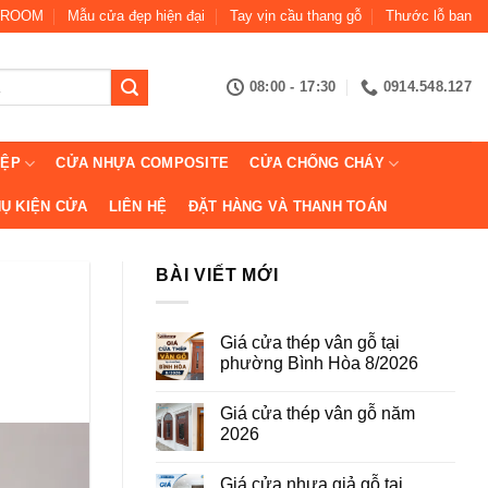
ROOM
Mẫu cửa đẹp hiện đại
Tay vịn cầu thang gỗ
Thước lỗ ban
08:00 - 17:30
0914.548.127
IỆP
CỬA NHỰA COMPOSITE
CỬA CHỐNG CHÁY
Ụ KIỆN CỬA
LIÊN HỆ
ĐẶT HÀNG VÀ THANH TOÁN
BÀI VIẾT MỚI
Giá cửa thép vân gỗ tại
phường Bình Hòa 8/2026
Không
có
Giá cửa thép vân gỗ năm
bình
luận
2026
ở
Giá
Không
cửa
có
Giá cửa nhựa giả gỗ tại
thép
bình