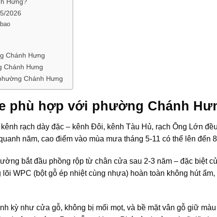
nh Hưng?
 5/2026
 bao
ờng Chánh Hưng
ờng Chánh Hưng
i phường Chánh Hưng
ite phù hợp với phường Chánh Hư
ênh rạch dày đặc – kênh Đôi, kênh Tàu Hủ, rạch Ông Lớn đề
ao quanh năm, cao điểm vào mùa mưa tháng 5-11 có thể lên đến 
hường bắt đầu phồng rộp từ chân cửa sau 2-3 năm – đặc biệt 
g lõi WPC (bột gỗ ép nhiệt cùng nhựa) hoàn toàn không hút ẩm,
nh kỳ như cửa gỗ, không bị mối mọt, và bề mặt vân gỗ giữ màu 