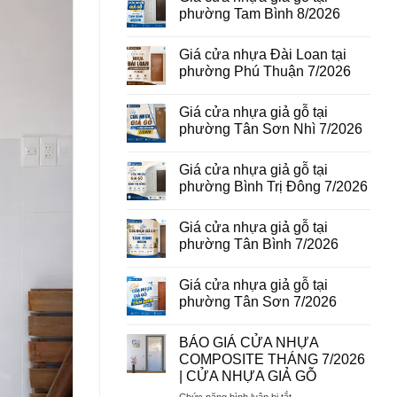
vân
luận
phường Tam Bình 8/2026
gỗ
ở
tại
Giá
Không
phường
cửa
có
Giá cửa nhựa Đài Loan tại
Bình
thép
bình
Hòa
vân
luận
phường Phú Thuận 7/2026
8/2026
gỗ
ở
năm
Giá
Không
2026
cửa
có
Giá cửa nhựa giả gỗ tại
nhựa
bình
giả
luận
phường Tân Sơn Nhì 7/2026
gỗ
ở
tại
Giá
Không
phường
cửa
có
Giá cửa nhựa giả gỗ tại
Tam
nhựa
bình
Bình
Đài
luận
phường Bình Trị Đông 7/2026
8/2026
Loan
ở
tại
Giá
Không
phường
cửa
có
Giá cửa nhựa giả gỗ tại
Phú
nhựa
bình
Thuận
giả
luận
phường Tân Bình 7/2026
7/2026
gỗ
ở
tại
Giá
Không
phường
cửa
có
Giá cửa nhựa giả gỗ tại
Tân
nhựa
bình
Sơn
giả
luận
phường Tân Sơn 7/2026
Nhì
gỗ
ở
7/2026
tại
Giá
Không
phường
cửa
có
BÁO GIÁ CỬA NHỰA
Bình
nhựa
bình
Trị
giả
luận
COMPOSITE THÁNG 7/2026
Đông
gỗ
ở
| CỬA NHỰA GIẢ GỖ
7/2026
tại
Giá
phường
cửa
ở
Chức năng bình luận bị tắt