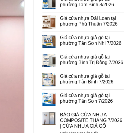
vân
luận
phường Tam Bình 8/2026
gỗ
ở
tại
Giá
Không
phường
cửa
có
Giá cửa nhựa Đài Loan tại
Bình
thép
bình
Hòa
vân
luận
phường Phú Thuận 7/2026
8/2026
gỗ
ở
năm
Giá
Không
2026
cửa
có
Giá cửa nhựa giả gỗ tại
nhựa
bình
giả
luận
phường Tân Sơn Nhì 7/2026
gỗ
ở
tại
Giá
Không
phường
cửa
có
Giá cửa nhựa giả gỗ tại
Tam
nhựa
bình
Bình
Đài
luận
phường Bình Trị Đông 7/2026
8/2026
Loan
ở
tại
Giá
Không
phường
cửa
có
Giá cửa nhựa giả gỗ tại
Phú
nhựa
bình
Thuận
giả
luận
phường Tân Bình 7/2026
7/2026
gỗ
ở
tại
Giá
Không
phường
cửa
có
Giá cửa nhựa giả gỗ tại
Tân
nhựa
bình
Sơn
giả
luận
phường Tân Sơn 7/2026
Nhì
gỗ
ở
7/2026
tại
Giá
Không
phường
cửa
có
BÁO GIÁ CỬA NHỰA
Bình
nhựa
bình
Trị
giả
luận
COMPOSITE THÁNG 7/2026
Đông
gỗ
ở
| CỬA NHỰA GIẢ GỖ
7/2026
tại
Giá
phường
cửa
ở
Chức năng bình luận bị tắt