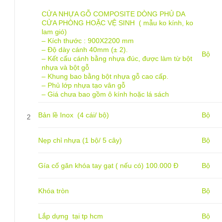
CỬA NHỰA GỖ COMPOSITE DÒNG PHỦ DA
CỬA PHÒNG HOẶC VỆ SINH ( mẫu ko kính, ko
lam gió)
– Kích thước : 900X2200 mm
– Độ dày cánh 40mm (± 2).
Bộ
– Kết cấu cánh bằng nhựa đúc, được làm từ bột
nhựa và bột gỗ
– Khung bao bằng bột nhựa gỗ cao cấp.
– Phủ lớp nhựa tạo vân gỗ
– Giá chưa bao gồm ô kính hoặc lá sách
Bản lề Inox (4 cái/ bộ)
Bộ
2
Nẹp chỉ nhựa (1 bộ/ 5 cây)
Bộ
Gía cố găn khóa tay gạt ( nếu có) 100.000 Đ
Bộ
Khóa tròn
Bộ
Lắp dựng tại tp hcm
Bộ