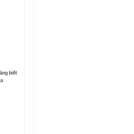
àng biết
ựa