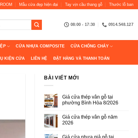
ROOM
Mẫu cửa đẹp hiện đại
Tay vịn cầu thang gỗ
Thước lỗ ban
08:00 - 17:30
0914.548.127
IỆP
CỬA NHỰA COMPOSITE
CỬA CHỐNG CHÁY
Ụ KIỆN CỬA
LIÊN HỆ
ĐẶT HÀNG VÀ THANH TOÁN
BÀI VIẾT MỚI
Giá cửa thép vân gỗ tại
phường Bình Hòa 8/2026
Không
có
Giá cửa thép vân gỗ năm
bình
luận
2026
ở
Giá
Không
cửa
có
Giá cửa nhựa giả gỗ tại
thép
bình