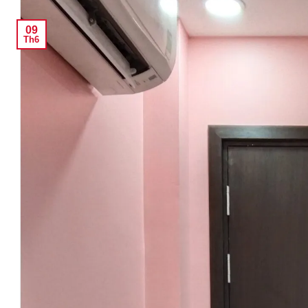
09
Th6