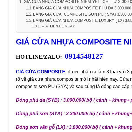
GIÁ CỬA NHỰA COMPOSITE NIÊM YẾT CHỈ TỪ 3.000.0
BẢNG GIÁ CỬA NHỰA COMPOSITE PHỦ DA 3.000.000
BẢNG GIÁ CỬA COMPOSITE SƠN PU ( SYA) 3.300.00
BẢNG GIÁ CỬA NHỰA COMPOSITE LUXURY ( LX) 3.85
∗ ∗ LIÊN HỆ NGAY:
GIÁ CỬA NHỰA COMPOSITE NIÊ
0914548127
HOTLINE/ZALO:
GIÁ CỬA COMPOSITE
được phân ra làm 3 loại với 3
rõ về giá cửa nhựa composite mới nhất hiện nay. Cửa 
composite sơn PU (SYA) và sau cùng là dóng cao cấp nh
Dòng phủ da (SYB) : 3.000.000/ bộ ( cánh + khung+ 
Dòng phủ sơn (SYA) : 3.300.000/ bộ ( cánh + khung+
Dòng sơn vân gỗ (LX) : 3.800.000/ bộ ( cánh + khun