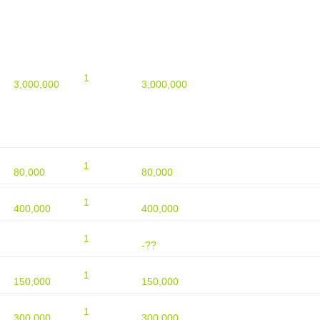
1
3,000,000
3,000,000
1
80,000
80,000
1
400,000
400,000
1
-??
1
150,000
150,000
1
300,000
300,000