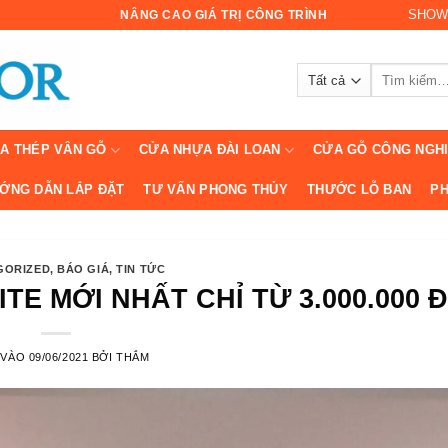
SHOW
NÂNG CAO GIÁ TRỊ CÔNG TRÌNH
Tìm
kiếm:
A THÉP VÂN GỖ
CỬA NHỰA ĐÀI LOAN
CỬA GỖ CÔNG NGH
ỚNG DẪN LẮP ĐẶT
TƯ VẤN PHONG THỦY
THƯỚC LỖ BAN
PH
GORIZED
,
BÁO GIÁ
,
TIN TỨC
E MỚI NHẤT CHỈ TỪ 3.000.000 Đ
 VÀO
09/06/2021
BỞI
THẮM