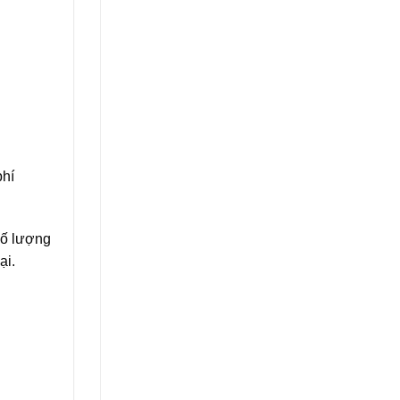
phí
số lượng
ại.