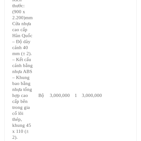
thước:
(900 x
2.200)mm
Cửa nhựa
cao cấp
Hàn Quốc
– Độ dày
cánh 40
mm (± 2).
– Kết cấu
cánh bằng
nhựa ABS
– Khung
bao bằng
nhựa tổng
hợp cao
Bộ
3,000,000
1
3,000,000
cấp bên
trong gia
cố lõi
thép,
khung 45
x 110 (±
2).