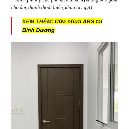
chỏ âm, thanh thoát hiểm, khóa tay gạt)
XEM THÊM:
Cửa nhựa ABS tại
Bình Dương