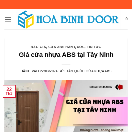
Bỏ
qua
nội
0
dung
BÁO GIÁ
,
CỬA ABS HÀN QUỐC
,
TIN TỨC
Giá cửa nhựa ABS tại Tây Ninh
ĐĂNG VÀO
22/03/2024
BỞI
HÀN QUỐC CỬA NHỰA ABS
22
Th3