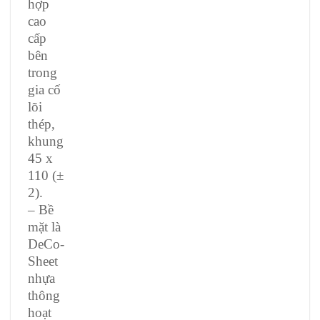
hợp
cao
cấp
bên
trong
gia cố
lõi
thép,
khung
45 x
110 (±
2).
– Bề
mặt là
DeCo-
Sheet
nhựa
thông
hoạt