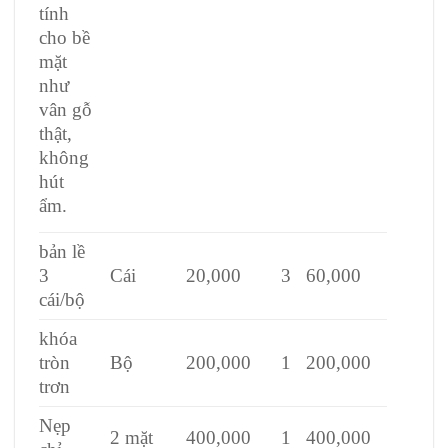
tính
cho bề
mặt
như
vân gỗ
thật,
không
hút
ẩm.
bản lề
3
Cái
20,000
3
60,000
cái/bộ
khóa
tròn
Bộ
200,000
1
200,000
trơn
Nẹp
2 mặt
400,000
1
400,000