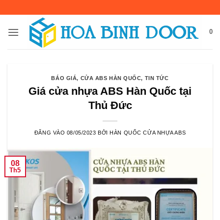
Bỏ
qua
nội
0
dung
BÁO GIÁ
,
CỬA ABS HÀN QUỐC
,
TIN TỨC
Giá cửa nhựa ABS Hàn Quốc tại
Thủ Đức
ĐĂNG VÀO
08/05/2023
BỞI
HÀN QUỐC CỬA NHỰA ABS
08
Th5