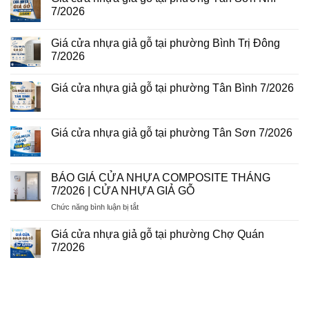
gỗ
luận
7/2026
tại
ở
phường
Giá
Không
Tam
cửa
có
Bình
Giá cửa nhựa giả gỗ tại phường Bình Trị Đông
nhựa
bình
8/2026
Đài
luận
7/2026
Loan
ở
tại
Giá
Không
phường
cửa
có
Giá cửa nhựa giả gỗ tại phường Tân Bình 7/2026
Phú
nhựa
bình
Thuận
giả
luận
Không
7/2026
gỗ
ở
có
tại
Giá
bình
phường
cửa
luận
Giá cửa nhựa giả gỗ tại phường Tân Sơn 7/2026
Tân
nhựa
ở
Sơn
giả
Giá
Không
Nhì
gỗ
cửa
có
7/2026
tại
nhựa
bình
phường
giả
luận
BÁO GIÁ CỬA NHỰA COMPOSITE THÁNG
Bình
gỗ
ở
Trị
7/2026 | CỬA NHỰA GIẢ GỖ
tại
Giá
Đông
phường
cửa
7/2026
ở
Chức năng bình luận bị tắt
Tân
nhựa
Bình
giả
BÁO
7/2026
gỗ
GIÁ
Giá cửa nhựa giả gỗ tại phường Chợ Quán
tại
CỬA
phường
7/2026
NHỰA
Tân
Không
Sơn
COMPOSITE
có
7/2026
THÁNG
bình
luận
7/2026
ở
|
Giá