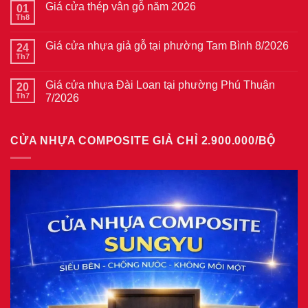
Giá cửa thép vân gỗ năm 2026
01
luận
ở
Th8
Không
Giá
có
cửa
bình
thép
Giá cửa nhựa giả gỗ tại phường Tam Bình 8/2026
24
luận
vân
ở
Th7
Không
gỗ
Giá
có
tại
cửa
bình
phường
thép
Giá cửa nhựa Đài Loan tại phường Phú Thuận
20
luận
Bình
vân
ở
Th7
7/2026
Hòa
gỗ
Giá
8/2026
năm
Không
cửa
2026
có
nhựa
bình
giả
CỬA NHỰA COMPOSITE GIẢ CHỈ 2.900.000/BỘ
luận
gỗ
ở
tại
Giá
phường
cửa
Tam
nhựa
Bình
Đài
8/2026
Loan
tại
phường
Phú
Thuận
7/2026