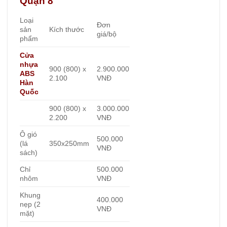
Quận 8
Loại
Đơn
sản
Kích thước
giá/bộ
phẩm
Cửa
nhựa
900 (800) x
2.900.000
ABS
2.100
VNĐ
Hàn
Quốc
900 (800) x
3.000.000
2.200
VNĐ
Ô gió
500.000
(lá
350x250mm
VNĐ
sách)
Chỉ
500.000
nhôm
VNĐ
Khung
400.000
nẹp (2
VNĐ
mặt)