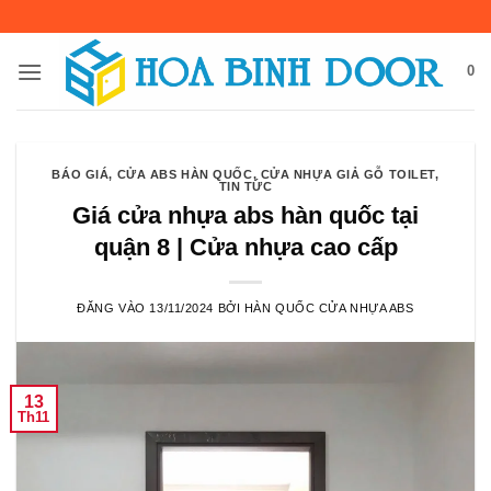
Bỏ
qua
nội
0
dung
BÁO GIÁ
,
CỬA ABS HÀN QUỐC
,
CỬA NHỰA GIẢ GỖ TOILET
,
TIN TỨC
Giá cửa nhựa abs hàn quốc tại
quận 8 | Cửa nhựa cao cấp
ĐĂNG VÀO
13/11/2024
BỞI
HÀN QUỐC CỬA NHỰA ABS
13
Th11