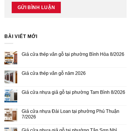
BÀI VIẾT MỚI
Giá cửa thép vân gỗ tại phường Bình Hòa 8/2026
Không
có
bình
luận
Giá cửa thép vân gỗ năm 2026
ở
Giá
Không
cửa
có
thép
bình
vân
luận
Giá cửa nhựa giả gỗ tại phường Tam Bình 8/2026
gỗ
ở
tại
Giá
Không
phường
cửa
có
Bình
thép
bình
Hòa
vân
luận
Giá cửa nhựa Đài Loan tại phường Phú Thuận
8/2026
gỗ
ở
7/2026
năm
Giá
2026
cửa
Không
nhựa
có
giả
Giá cửa nhựa giả gỗ tại phường Tân Sơn Nhì
bình