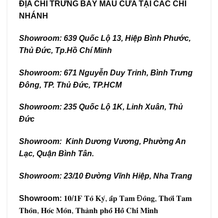
ĐỊA CHỈ TRƯNG BÀY MẪU CỬA TẠI CÁC CHI
NHÁNH
Showroom: 639 Quốc Lộ 13, Hiệp Bình Phước,
Thủ Đức, Tp.Hồ Chí Minh
Showroom: 671 Nguyễn Duy Trinh, Bình Trưng
Đông, TP. Thủ Đức, TP.HCM
Showroom: 235 Quốc Lộ 1K, Linh Xuân, Thủ
Đức
Showroom: Kinh Dương Vương, Phường An
Lạc, Quận Bình Tân.
Showroom: 23/10 Đường Vĩnh Hiệp, Nha Trang
Showroom:
𝟏𝟎/𝟏𝐅 𝐓𝐨̂ 𝐊𝐲́, 𝐚̂́𝐩 𝐓𝐚𝐦 Đ𝐨̂𝐧𝐠, 𝐓𝐡𝐨̛́𝐢 𝐓𝐚𝐦
𝐓𝐡𝐨̂𝐧, 𝐇𝐨́𝐜 𝐌𝐨̂𝐧, 𝐓𝐡𝐚̀𝐧𝐡 𝐩𝐡𝐨̂́ 𝐇𝐨̂̀ 𝐂𝐡𝐢́ 𝐌𝐢𝐧𝐡