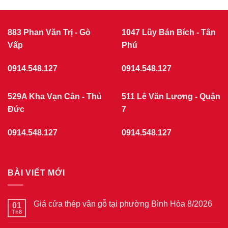
CỬA
cửa
nhựa
NHỰA
giả
GIẢ
gỗ
GỖ
tại
883 Phan Văn Trị - Gò
1047 Lũy Bán Bích - Tân
phường
Vấp
Chợ
Phú
Quán
7/2026
0914.548.127
0914.548.127
529A Kha Vạn Cân - Thủ
511 Lê Văn Lương - Quận
Đức
7
0914.548.127
0914.548.127
BÀI VIẾT MỚI
Giá cửa thép vân gỗ tại phường Bình Hòa 8/2026
01
Th8
Không
có
bình