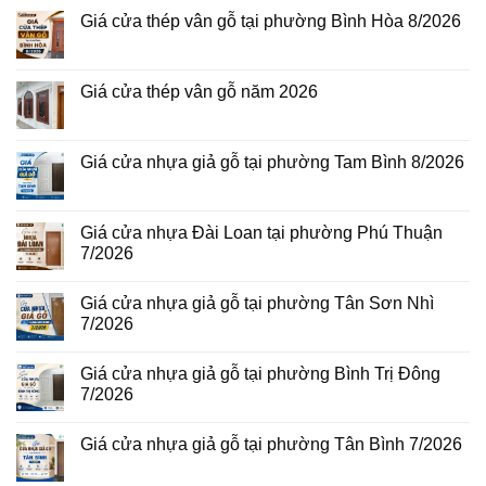
Giá cửa thép vân gỗ tại phường Bình Hòa 8/2026
Không
có
bình
luận
Giá cửa thép vân gỗ năm 2026
ở
Giá
Không
cửa
có
thép
bình
vân
luận
Giá cửa nhựa giả gỗ tại phường Tam Bình 8/2026
gỗ
ở
tại
Giá
Không
phường
cửa
có
Bình
thép
bình
Hòa
vân
luận
Giá cửa nhựa Đài Loan tại phường Phú Thuận
8/2026
gỗ
ở
7/2026
năm
Giá
2026
cửa
Không
nhựa
có
giả
Giá cửa nhựa giả gỗ tại phường Tân Sơn Nhì
bình
gỗ
luận
7/2026
tại
ở
phường
Giá
Không
Tam
cửa
có
Bình
Giá cửa nhựa giả gỗ tại phường Bình Trị Đông
nhựa
bình
8/2026
Đài
luận
7/2026
Loan
ở
tại
Giá
Không
phường
cửa
có
Giá cửa nhựa giả gỗ tại phường Tân Bình 7/2026
Phú
nhựa
bình
Thuận
giả
luận
Không
7/2026
gỗ
ở
có