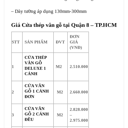
– Dày tường áp dụng 130mm-300mm
Giá Cửa thép vân gỗ tại Quận 8 – TP.HCM
ĐƠN
STT
SẢN PHẨM
ĐVT
GIÁ
(VNĐ)
CỬA THÉP
VÂN GỖ
1
M2
2.510.000
DELUXE 1
CÁNH
CỬA VÂN
GỖ 1 CÁNH
2
M2
2.660.000
ĐƠN
CỬA VÂN
2.828.000
GỖ 2 CÁNH
3
M2
–
ĐỀU
2.975.000