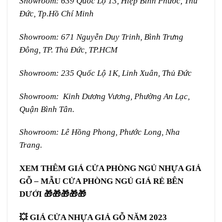
Showroom: 639 Quốc Lộ 13, Hiệp Bình Phước, Thủ
Đức, Tp.Hồ Chí Minh
Showroom: 671 Nguyễn Duy Trinh, Bình Trưng
Đông, TP. Thủ Đức, TP.HCM
Showroom: 235 Quốc Lộ 1K, Linh Xuân, Thủ Đức
Showroom: Kinh Dương Vương, Phường An Lạc,
Quận Bình Tân.
Showroom: Lê Hồng Phong, Phước Long, Nha
Trang.
XEM THÊM GIÁ CỬA PHÒNG NGỦ NHỰA GIẢ
GỖ –
MẪU CỬA PHÒNG NGỦ GIÁ RẺ BÊN
DƯỚI 🎁🎁🎁🎁🎁
💥
GIÁ CỬA NHỰA GIẢ GỖ
NĂM 2023