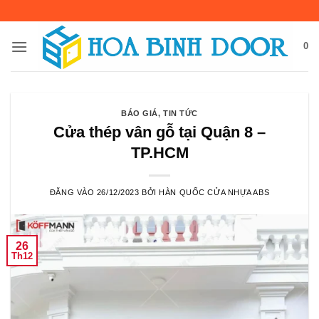
Bỏ
qua
nội
0
dung
BÁO GIÁ
,
TIN TỨC
Cửa thép vân gỗ tại Quận 8 –
TP.HCM
ĐĂNG VÀO
26/12/2023
BỞI
HÀN QUỐC CỬA NHỰA ABS
26
Th12