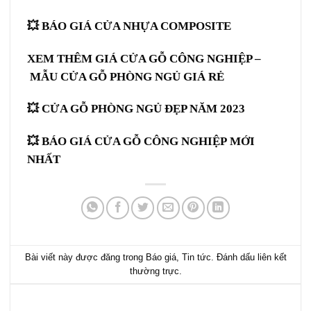
💥
BÁO GIÁ CỬA NHỰA COMPOSITE
XEM THÊM GIÁ CỬA GỖ CÔNG NGHIỆP –
MẪU
CỬA GỖ PHÒNG NGỦ
GIÁ RẺ
💥
CỬA GỖ PHÒNG NGỦ
ĐẸP NĂM 2023
💥 BÁO GIÁ
CỬA GỖ CÔNG NGHIỆP
MỚI
NHẤT
Bài viết này được đăng trong
Báo giá
,
Tin tức
. Đánh dấu
liên kết
thường trực
.