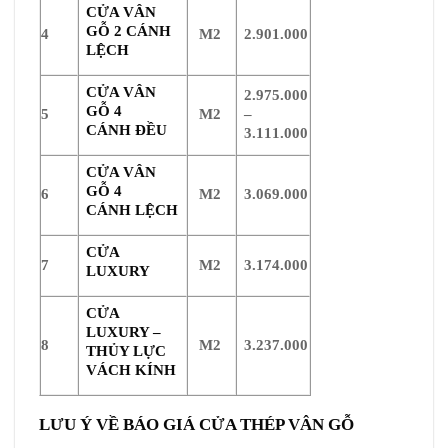
CỬA VÂN
GỖ 2 CÁNH
4
M2
2.901.000
LỆCH
CỬA VÂN
2.975.000
GỖ 4
5
M2
–
CÁNH ĐỀU
3.111.000
CỬA VÂN
GỖ 4
6
M2
3.069.000
CÁNH LỆCH
CỬA
7
M2
3.174.000
LUXURY
CỬA
LUXURY –
8
M2
3.237.000
THỦY LỰC
VÁCH KÍNH
LƯU Ý VỀ BÁO GIÁ CỬA THÉP VÂN GỖ