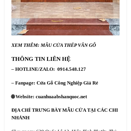
XEM THÊM:
MẪU CỬA THÉP VÂN GỖ
THÔNG TIN LIÊN HỆ
– HOTLINE/ZALO: 0914.548.127
– Fanpage:
Cửa Gỗ Công Nghiệp Giá Rẻ
🌐 Website:
cuanhuaabshanquoc.net
ĐỊA CHỈ TRƯNG BÀY MẪU CỬA TẠI CÁC CHI
NHÁNH