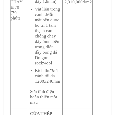
dày 1.6mm)
CHÁY
2,310,000đ/m2
EI70
Vật liệu trong
(70
cánh :Mỗi
phút)
mặt bên được
bố trí 1 tấm
thạch cao
chống cháy
dày 5mm,bên
trong điền
đầy bông đá
Dragon
rockwool
Kích thước 1
cánh tối đa
1200x240mm
Sơn tĩnh điện
hoàn thiện một
màu
CỬA THÉP