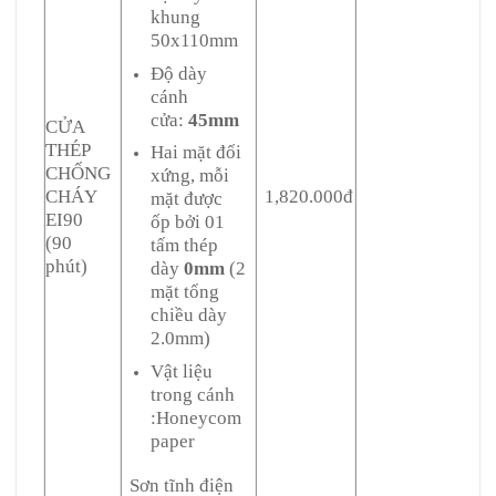
khung
50x110mm
Độ dày
cánh
cửa:
45mm
CỬA
THÉP
Hai mặt đối
CHỐNG
xứng, mỗi
CHÁY
1,820.000đ
mặt được
EI90
ốp bởi 01
(90
tấm thép
phút)
dày
0mm
(2
mặt tổng
chiều dày
2.0mm)
Vật liệu
trong cánh
:Honeycom
paper
Sơn tĩnh điện