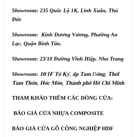
Showroom: 235 Quốc Lộ 1K, Linh Xuân, Thủ
Đức
Showroom: Kinh Dương Vương, Phường An
Lạc, Quận Bình Tân.
Showroom: 23/10 Đường Vĩnh Hiệp, Nha Trang
Showroom:
𝟏𝟎/𝟏𝐅 𝐓𝐨̂ 𝐊𝐲́, 𝐚̂́𝐩 𝐓𝐚𝐦 Đ𝐨̂𝐧𝐠, 𝐓𝐡𝐨̛́𝐢
𝐓𝐚𝐦 𝐓𝐡𝐨̂𝐧, 𝐇𝐨́𝐜 𝐌𝐨̂𝐧, 𝐓𝐡𝐚̀𝐧𝐡 𝐩𝐡𝐨̂́ 𝐇𝐨̂̀ 𝐂𝐡𝐢́ 𝐌𝐢𝐧𝐡
THAM KHẢO THÊM CÁC DÒNG CỬA:
BÁO GIÁ CỬA NHỰA COMPOSITE
BÁO GIÁ CỬA GỖ CÔNG NGHIỆP HDF