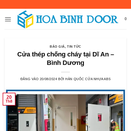
Bỏ
qua
nội
0
dung
BÁO GIÁ
,
TIN TỨC
Cửa thép chống cháy tại Dĩ An –
Bình Dương
ĐĂNG VÀO
20/08/2024
BỞI
HÀN QUỐC CỬA NHỰA ABS
20
Th8