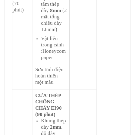
(70
tấm thép
phút)
dày
8mm
(2
mặt tổng
chiều dày
1.6mm)
Vật liệu
trong cánh
:Honeycom
paper
Sơn tĩnh điện
hoàn thiện
một màu
CỬA THÉP
CHỐNG
CHÁY EI90
(90 phút)
Khung thép
dày
2mm
,
độ dày