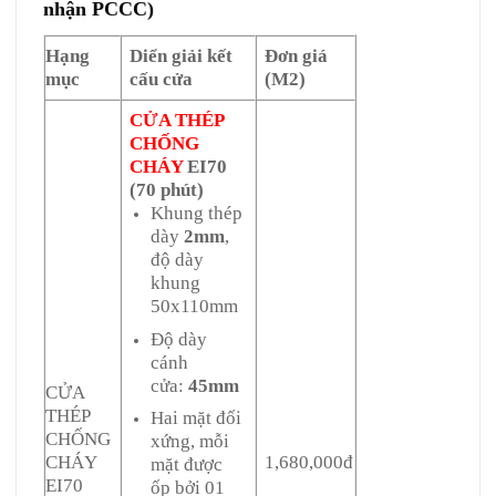
nhận PCCC)
Hạng
Diển giải kết
Đơn giá
mục
cấu cửa
(M2)
CỬA THÉP
CHỐNG
CHÁY
EI70
(70 phút)
Khung thép
dày
2mm
,
độ dày
khung
50x110mm
Độ dày
cánh
cửa:
45mm
CỬA
THÉP
Hai mặt đối
CHỐNG
xứng, mỗi
CHÁY
1,680,000đ
mặt được
EI70
ốp bởi 01