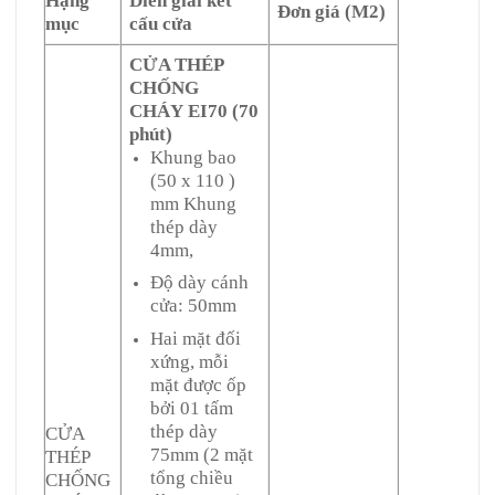
Hạng
Diển giải kết
Đơn giá (M2)
mục
cấu cửa
CỬA THÉP
CHỐNG
CHÁY EI70 (70
phút)
Khung bao
(50 x 110 )
mm Khung
thép dày
4mm,
Độ dày cánh
cửa: 50mm
Hai mặt đối
xứng, mỗi
mặt được ốp
bởi 01 tấm
thép dày
CỬA
75mm (2 mặt
THÉP
tổng chiều
CHỐNG