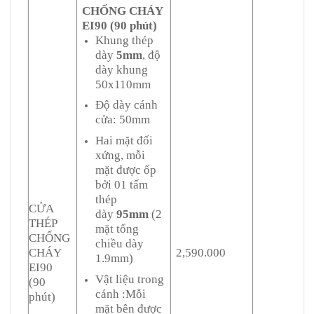
CHỐNG CHÁY
EI90 (90 phút)
Khung thép
dày
5mm
, độ
dày khung
50x110mm
Độ dày cánh
cửa: 50mm
Hai mặt đối
xứng, mỗi
mặt được ốp
bởi 01 tấm
thép
CỬA
dày
95mm
(2
THÉP
mặt tổng
CHỐNG
chiều dày
CHÁY
2,590.000
1.9mm)
EI90
Vật liệu trong
(90
cánh :Mỗi
phút)
mặt bên được