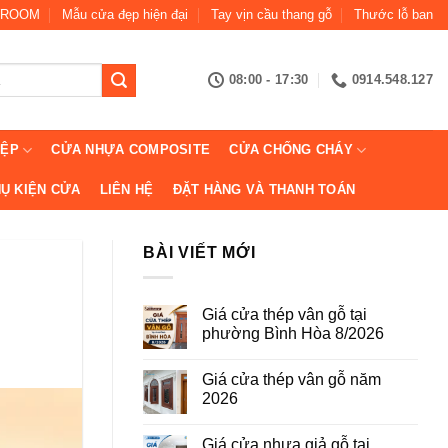
ROOM
Mẫu cửa đẹp hiện đại
Tay vịn cầu thang gỗ
Thước lỗ ban
08:00 - 17:30
0914.548.127
IỆP
CỬA NHỰA COMPOSITE
CỬA CHỐNG CHÁY
Ụ KIỆN CỬA
LIÊN HỆ
ĐẶT HÀNG VÀ THANH TOÁN
BÀI VIẾT MỚI
Giá cửa thép vân gỗ tại
phường Bình Hòa 8/2026
Không
có
Giá cửa thép vân gỗ năm
bình
luận
2026
ở
Giá
Không
cửa
có
Giá cửa nhựa giả gỗ tại
thép
bình