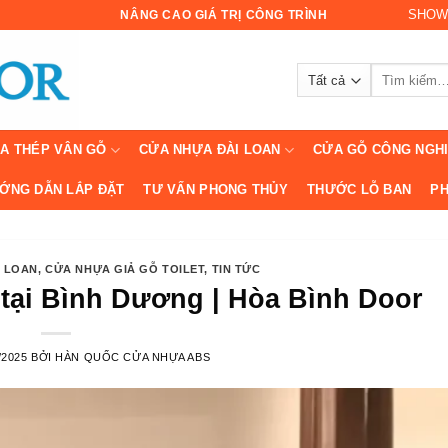
SHOW
NÂNG CAO GIÁ TRỊ CÔNG TRÌNH
Tìm
kiếm:
A THÉP VÂN GỖ
CỬA NHỰA ĐÀI LOAN
CỬA GỖ CÔNG NGH
ỚNG DẪN LẮP ĐẶT
TƯ VẤN PHONG THỦY
THƯỚC LỖ BAN
PH
I LOAN
,
CỬA NHỰA GIẢ GỖ TOILET
,
TIN TỨC
 tại Bình Dương | Hòa Bình Door
/2025
BỞI
HÀN QUỐC CỬA NHỰA ABS