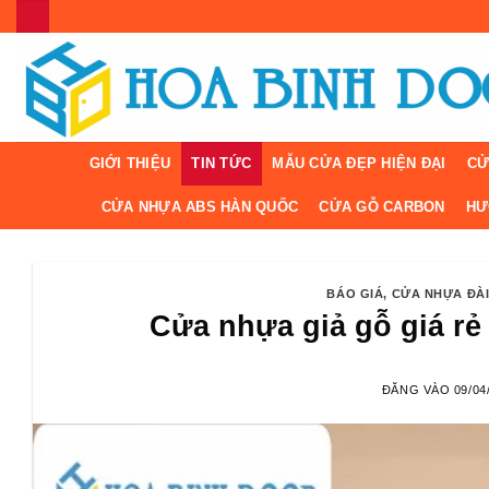
Bỏ
qua
nội
dung
GIỚI THIỆU
TIN TỨC
MẪU CỬA ĐẸP HIỆN ĐẠI
CỬ
CỬA NHỰA ABS HÀN QUỐC
CỬA GỖ CARBON
HƯ
BÁO GIÁ
,
CỬA NHỰA ĐÀ
Cửa nhựa giả gỗ giá rẻ
ĐĂNG VÀO
09/04