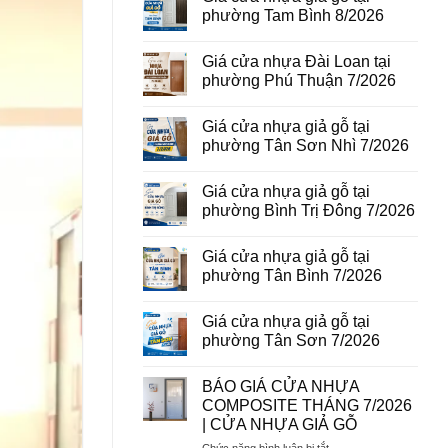
vân
luận
phường Tam Bình 8/2026
gỗ
ở
tại
Giá
Không
phường
cửa
có
Giá cửa nhựa Đài Loan tại
Bình
thép
bình
Hòa
vân
luận
phường Phú Thuận 7/2026
8/2026
gỗ
ở
năm
Giá
Không
2026
cửa
có
Giá cửa nhựa giả gỗ tại
nhựa
bình
giả
luận
phường Tân Sơn Nhì 7/2026
gỗ
ở
tại
Giá
Không
phường
cửa
có
Giá cửa nhựa giả gỗ tại
Tam
nhựa
bình
Bình
Đài
luận
phường Bình Trị Đông 7/2026
8/2026
Loan
ở
tại
Giá
Không
phường
cửa
có
Giá cửa nhựa giả gỗ tại
Phú
nhựa
bình
Thuận
giả
luận
phường Tân Bình 7/2026
7/2026
gỗ
ở
tại
Giá
Không
phường
cửa
có
Giá cửa nhựa giả gỗ tại
Tân
nhựa
bình
Sơn
giả
luận
phường Tân Sơn 7/2026
Nhì
gỗ
ở
7/2026
tại
Giá
Không
phường
cửa
có
BÁO GIÁ CỬA NHỰA
Bình
nhựa
bình
Trị
giả
luận
COMPOSITE THÁNG 7/2026
Đông
gỗ
ở
| CỬA NHỰA GIẢ GỖ
7/2026
tại
Giá
phường
cửa
ở
Chức năng bình luận bị tắt