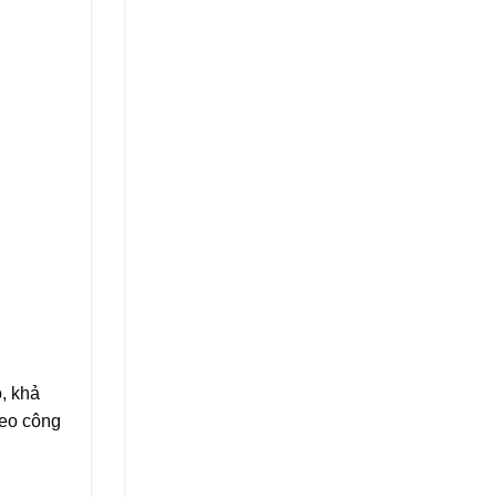
, khả
heo công