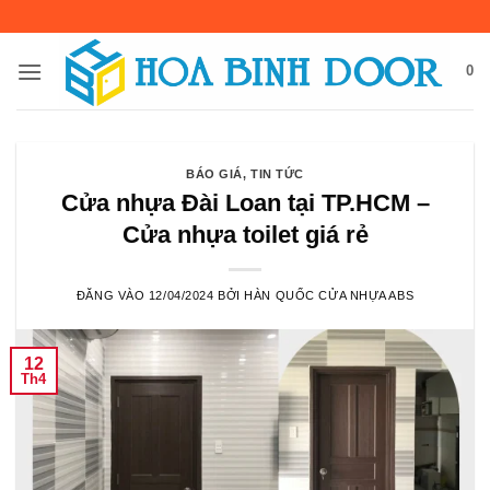
Bỏ
qua
nội
0
dung
BÁO GIÁ
,
TIN TỨC
Cửa nhựa Đài Loan tại TP.HCM –
Cửa nhựa toilet giá rẻ
ĐĂNG VÀO
12/04/2024
BỞI
HÀN QUỐC CỬA NHỰA ABS
12
Th4