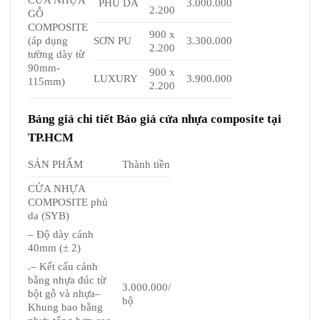
CỬA N
HỰA
PHỦ DA
3.000.000
2.200
GỖ
COMPOSITE
900 x
(áp dụng
SƠN PU
3.300.000
2.200
tường dày từ
90mm-
900 x
LUXURY
3.900.000
115mm)
2.200
Bảng giá chi tiết Báo giá cửa nhựa composite tại
TP.HCM
SẢN PHẨM
Thành tiền
CỬA NHỰA
COMPOSITE phủ
da (SYB)
– Độ dày cánh
40mm (± 2)
.– Kết cấu cánh
bằng nhựa đúc từ
3.000.000/
bột gỗ và nhựa–
bộ
Khung bao bằng