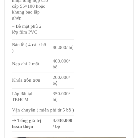
nhựa tổng hợp cao
cấp 55×100 hoặc
khung bao lắp
ghép
– Bề mặt phủ 2
lớp film PVC
Bản lề ( 4 cái / bộ
80.000/ bộ
)
400.000/
Nẹp chỉ 2 mặt
bộ
200.000/
Khóa tròn trơn
bộ
Lắp đặt tại
350.000/
TP.HCM
bộ
Vận chuyển ( miễn phí từ 5 bộ )
⇒ Tổng giá trị
4.030.000
hoàn thiện
/ bộ