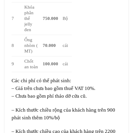
Khóa
phân
7
thể
750.000
Bộ
jelly
đen
Ống
8
nhòm (
70.000
cái
MT)
Chốt
9
100.000
cái
an toàn
Các chi phí có thể phát sinh:
– Giá trên chưa bao gồm thuế VAT 10%.
– Chưa bao gồm phí tháo dỡ cửa cũ.
– Kích thước chiều rộng của khách hàng trên 900
phát sinh thêm 10%/bộ
– Kích thước chiều cao của khách hàng trên 2200