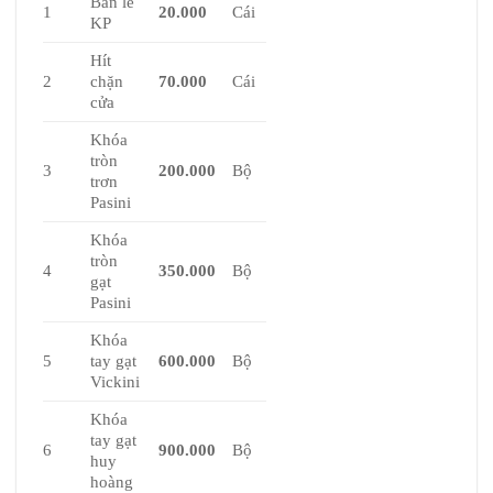
Bản lề
1
20.000
Cái
KP
Hít
2
chặn
70.000
Cái
cửa
Khóa
tròn
3
200.000
Bộ
trơn
Pasini
Khóa
tròn
4
350.000
Bộ
gạt
Pasini
Khóa
5
tay gạt
600.000
Bộ
Vickini
Khóa
tay gạt
6
900.000
Bộ
huy
hoàng