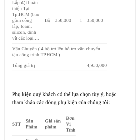
Lắp đặt hoàn
thiện Tại
Tp.HCM (bao
gồm công
Bộ
350,000
1
350,000
lắp, foam,
silicon, đinh
vít các loại,…
Vận Chuyển ( 4 bộ trở lên hỗ trợ vận chuyển
tận công trình TP.HCM )
Tổng giá trị
4,930,000
Phụ kiện quý khách có thể lựa chọn tùy ý, hoặc
tham khảo các dòng phụ kiện của chúng tôi:
Đơn
Sản
Giá sản
STT
Vị
Phẩm
phẩm
Tính