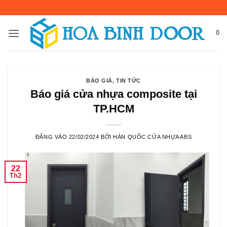
Bỏ
qua
nội
0
dung
BÁO GIÁ
,
TIN TỨC
Báo giá cửa nhựa composite tại
TP.HCM
ĐĂNG VÀO
22/02/2024
BỞI
HÀN QUỐC CỬA NHỰA ABS
22
Th2