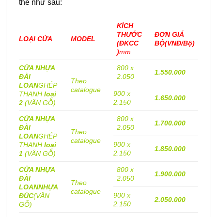
thể như sau:
KÍCH
THƯỚC
ĐƠN GIÁ
LOẠI CỬA
MODEL
(ĐKCC
BỘ
(VNĐ/Bộ)
)
mm
CỬA NHỰA
800 x
1.550.000
ĐÀI
2.050
Theo
LOAN
GHÉP
catalogue
900 x
THANH
loại
1.650.000
2.150
2
(VÂN GỖ)
CỬA NHỰA
800 x
1.700.000
ĐÀI
2.050
Theo
LOAN
GHÉP
catalogue
900 x
THANH
loại
1.850.000
2.150
1
(VÂN GỖ)
CỬA NHỰA
800 x
1.900.000
ĐÀI
2.050
Theo
LOAN
NHỰA
catalogue
900 x
ĐÚC
(VÂN
2.050.000
2.150
GỖ)