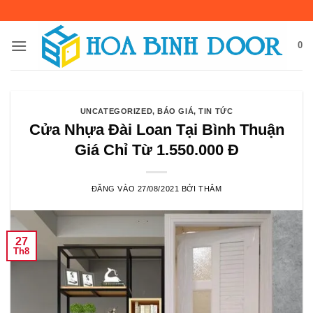
Bỏ
qua
nội
0
dung
UNCATEGORIZED
,
BÁO GIÁ
,
TIN TỨC
Cửa Nhựa Đài Loan Tại Bình Thuận
Giá Chỉ Từ 1.550.000 Đ
ĐĂNG VÀO
27/08/2021
BỞI
THẮM
27
Th8