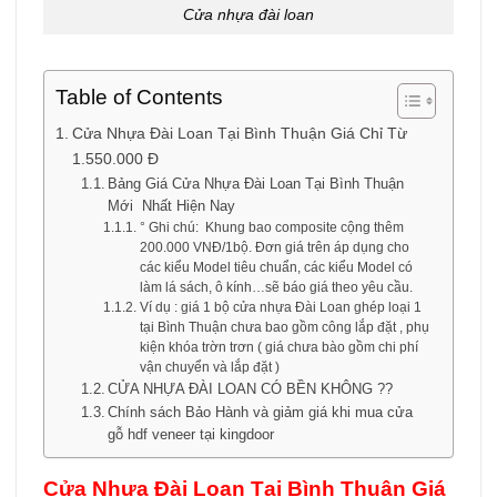
Cửa nhựa đài loan
Table of Contents
Cửa Nhựa Đài Loan Tại Bình Thuận Giá Chỉ Từ
1.550.000 Đ
Bảng Giá Cửa Nhựa Đài Loan Tại Bình Thuận
Mới Nhất Hiện Nay
° Ghi chú: Khung bao composite cộng thêm
200.000 VNĐ/1bộ. Đơn giá trên áp dụng cho
các kiểu Model tiêu chuẩn, các kiểu Model có
làm lá sách, ô kính…sẽ báo giá theo yêu cầu.
Ví dụ : giá 1 bộ cửa nhựa Đài Loan ghép loại 1
tại Bình Thuận chưa bao gồm công lắp đặt , phụ
kiện khóa trờn trơn ( giá chưa bào gồm chi phí
vận chuyển và lắp đặt )
CỬA NHỰA ĐÀI LOAN CÓ BỀN KHÔNG ??
Chính sách Bảo Hành và giảm giá khi mua cửa
gỗ hdf veneer tại kingdoor
Cửa Nhựa Đài Loan Tại Bình Thuận Giá