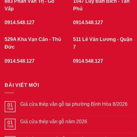
883 Phan Văn Trị - Gò
1047 Lũy Bán Bích - Tân
phường
Vấp
Chợ
Phú
Quán
7/2026
0914.548.127
0914.548.127
529A Kha Vạn Cân - Thủ
511 Lê Văn Lương - Quận
Đức
7
0914.548.127
0914.548.127
BÀI VIẾT MỚI
Giá cửa thép vân gỗ tại phường Bình Hòa 8/2026
01
Th8
Không
có
bình
Giá cửa thép vân gỗ năm 2026
01
luận
ở
Th8
Không
Giá
có
cửa
bình