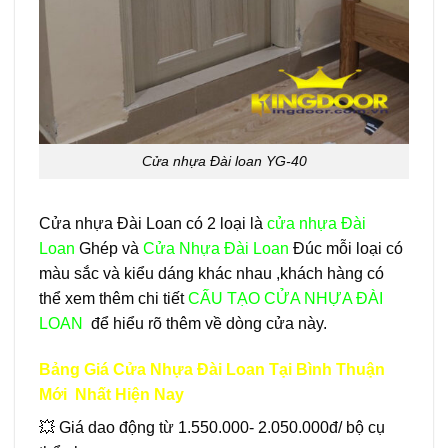
Cửa nhựa Đài loan YG-40
Cửa nhựa Đài Loan có 2 loại là
cửa nhựa Đài
Loan
Ghép và
Cửa Nhựa Đài Loan
Đúc mỗi loại có
màu sắc và kiểu dáng khác nhau ,khách hàng có
thể xem thêm chi tiết
CẤU TẠO CỬA NHỰA ĐÀI
LOAN
để hiểu rõ thêm về dòng cửa này.
Bảng Giá Cửa Nhựa Đài Loan Tại Bình Thuận
Mới Nhất Hiện Nay
💥 Giá dao động từ 1.550.000- 2.050.000đ/ bộ cụ