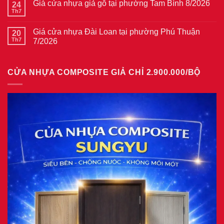
thép
Giá cửa nhựa giả gỗ tại phường Tam Bình 8/2026
24
luận
vân
ở
Th7
Không
gỗ
Giá
có
tại
cửa
bình
phường
thép
Giá cửa nhựa Đài Loan tại phường Phú Thuận
20
luận
Bình
vân
ở
Th7
7/2026
Hòa
gỗ
Giá
8/2026
năm
Không
cửa
2026
có
nhựa
bình
giả
CỬA NHỰA COMPOSITE GIẢ CHỈ 2.900.000/BỘ
luận
gỗ
ở
tại
Giá
phường
cửa
Tam
nhựa
Bình
Đài
8/2026
Loan
tại
phường
Phú
Thuận
7/2026