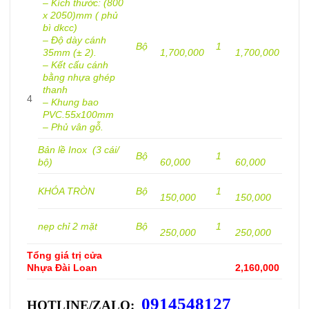
– Kích thước: (800
x 2050)mm ( phủ
bì dkcc)
– Độ dày cánh
Bộ
1
35mm (± 2).
1,700,000
1,700,000
– Kết cấu cánh
bằng nhựa ghép
thanh
4
– Khung bao
PVC.55x100mm
– Phủ vân gỗ.
Bản lề Inox (3 cái/
Bộ
1
bộ)
60,000
60,000
KHÓA TRÒN
Bộ
1
150,000
150,000
nẹp chỉ 2 mặt
Bộ
1
250,000
250,000
Tổng giá trị cửa
Nhựa Đài Loan
2,160,000
0914548127
HOTLINE/ZALO: