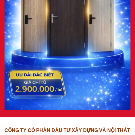
CÔNG TY CỔ PHẦN ĐẦU TƯ XÂY DỰNG VÀ NỘI THẤT