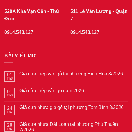
529A Kha Vạn Cân - Thủ
511 Lê Văn Lương - Quận
Đức
7
0914.548.127
0914.548.127
BÀI VIẾT MỚI
Giá cửa thép vân gỗ tại phường Bình Hòa 8/2026
01
Th8
Không
có
bình
Giá cửa thép vân gỗ năm 2026
01
luận
ở
Th8
Không
Giá
có
cửa
bình
thép
Giá cửa nhựa giả gỗ tại phường Tam Bình 8/2026
24
luận
vân
ở
Th7
Không
gỗ
Giá
có
tại
cửa
bình
phường
thép
Giá cửa nhựa Đài Loan tại phường Phú Thuận
20
luận
Bình
vân
ở
Th7
7/2026
Hòa
gỗ