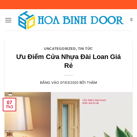
Bỏ
qua
nội
0
dung
UNCATEGORIZED
,
TIN TỨC
Ưu Điểm Cửa Nhựa Đài Loan Giá
Rẻ
ĐĂNG VÀO
07/03/2020
BỞI
THẮM
07
Th3