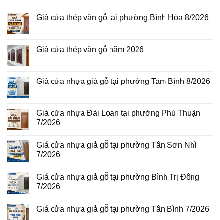
Giá cửa thép vân gỗ tại phường Bình Hòa 8/2026
Không
có
bình
luận
Giá cửa thép vân gỗ năm 2026
ở
Giá
Không
cửa
có
thép
bình
vân
luận
Giá cửa nhựa giả gỗ tại phường Tam Bình 8/2026
gỗ
ở
tại
Giá
Không
phường
cửa
có
Bình
thép
bình
Hòa
vân
luận
Giá cửa nhựa Đài Loan tại phường Phú Thuận
8/2026
gỗ
ở
7/2026
năm
Giá
2026
cửa
Không
nhựa
có
giả
Giá cửa nhựa giả gỗ tại phường Tân Sơn Nhì
bình
gỗ
luận
7/2026
tại
ở
phường
Giá
Không
Tam
cửa
có
Bình
Giá cửa nhựa giả gỗ tại phường Bình Trị Đông
nhựa
bình
8/2026
Đài
luận
7/2026
Loan
ở
tại
Giá
Không
phường
cửa
có
Giá cửa nhựa giả gỗ tại phường Tân Bình 7/2026
Phú
nhựa
bình
Thuận
giả
luận
Không