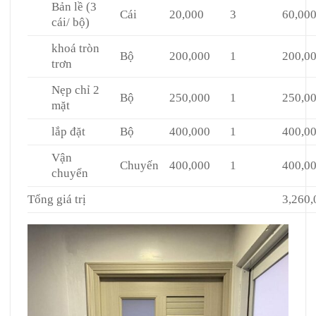
Bản lề (3
Cái
20,000
3
60,00
cái/ bộ)
khoá tròn
Bộ
200,000
1
200,0
trơn
Nẹp chỉ 2
Bộ
250,000
1
250,0
mặt
lắp đặt
Bộ
400,000
1
400,0
Vận
Chuyến
400,000
1
400,0
chuyển
Tổng giá trị
3,260,