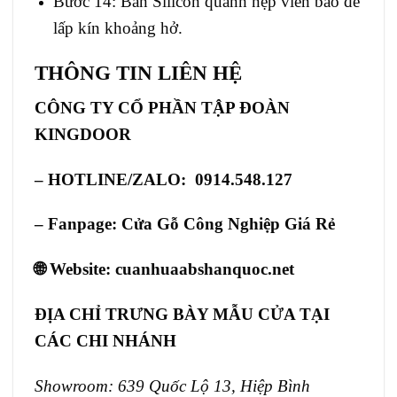
Bước 14: Bắn Silicon quanh nẹp viền bao để
lấp kín khoảng hở.
THÔNG TIN LIÊN HỆ
CÔNG TY CỔ PHẦN TẬP ĐOÀN
KINGDOOR
– HOTLINE/ZALO: 0914.548.127
– Fanpage:
Cửa Gỗ Công Nghiệp Giá Rẻ
🌐 Website:
cuanhuaabshanquoc.net
ĐỊA CHỈ TRƯNG BÀY MẪU CỬA TẠI
CÁC CHI NHÁNH
Showroom: 639 Quốc Lộ 13, Hiệp Bình