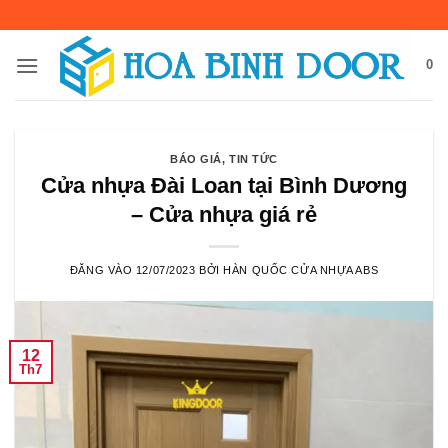
Bỏ
qua
nội
0
dung
BÁO GIÁ
,
TIN TỨC
Cửa nhựa Đài Loan tại Bình Dương
– Cửa nhựa giá rẻ
ĐĂNG VÀO
12/07/2023
BỞI
HÀN QUỐC CỬA NHỰA ABS
12
Th7