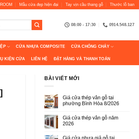
ROOM
Mẫu cửa đẹp hiện đại
Tay vịn cầu thang gỗ
Thước lỗ ban
08:00 - 17:30
0914.548.127
IỆP
CỬA NHỰA COMPOSITE
CỬA CHỐNG CHÁY
Ụ KIỆN CỬA
LIÊN HỆ
ĐẶT HÀNG VÀ THANH TOÁN
BÀI VIẾT MỚI
]
Giá cửa thép vân gỗ tại
phường Bình Hòa 8/2026
Không
có
Giá cửa thép vân gỗ năm
bình
luận
2026
ở
Giá
Không
cửa
có
Giá cửa nhựa giả gỗ tại
thép
bình