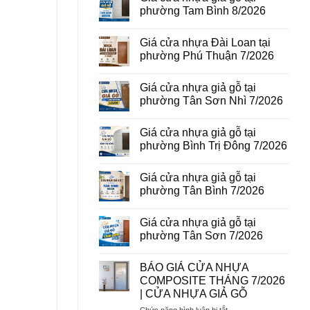
vân
luận
phường Tam Bình 8/2026
gỗ
ở
tại
Giá
Không
phường
cửa
có
Giá cửa nhựa Đài Loan tại
Bình
thép
bình
Hòa
vân
luận
phường Phú Thuận 7/2026
8/2026
gỗ
ở
năm
Giá
Không
2026
cửa
có
Giá cửa nhựa giả gỗ tại
nhựa
bình
giả
luận
phường Tân Sơn Nhì 7/2026
gỗ
ở
tại
Giá
Không
phường
cửa
có
Giá cửa nhựa giả gỗ tại
Tam
nhựa
bình
Bình
Đài
luận
phường Bình Trị Đông 7/2026
8/2026
Loan
ở
tại
Giá
Không
phường
cửa
có
Giá cửa nhựa giả gỗ tại
Phú
nhựa
bình
Thuận
giả
luận
phường Tân Bình 7/2026
7/2026
gỗ
ở
tại
Giá
Không
phường
cửa
có
Giá cửa nhựa giả gỗ tại
Tân
nhựa
bình
Sơn
giả
luận
phường Tân Sơn 7/2026
Nhì
gỗ
ở
7/2026
tại
Giá
Không
phường
cửa
có
BÁO GIÁ CỬA NHỰA
Bình
nhựa
bình
Trị
giả
luận
COMPOSITE THÁNG 7/2026
Đông
gỗ
ở
| CỬA NHỰA GIẢ GỖ
7/2026
tại
Giá
phường
cửa
ở
Chức năng bình luận bị tắt