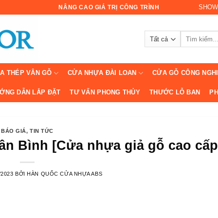
SHOW
NÂNG CAO GIÁ TRỊ CÔNG TRÌNH
Tìm
kiếm:
A THÉP VÂN GỖ
CỬA NHỰA ĐÀI LOAN
CỬA GỖ CÔNG NGH
ỚNG DẪN LẮP ĐẶT
TƯ VẤN PHONG THỦY
THƯỚC LỖ BAN
PH
BÁO GIÁ
,
TIN TỨC
ân Bình [Cửa nhựa giả gỗ cao cấp
/2023
BỞI
HÀN QUỐC CỬA NHỰA ABS