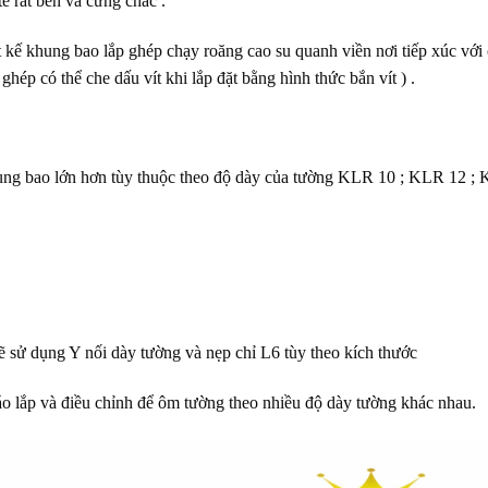
 rất bền và cứng chắc .
 kế khung bao lắp ghép chạy roăng cao su quanh viền nơi tiếp xúc với
ép có thể che dấu vít khi lắp đặt bằng hình thức bắn vít ) .
ung bao lớn hơn tùy thuộc theo độ dày của tường KLR 10 ; KLR 12 ; 
 sử dụng Y nối dày tường và nẹp chỉ L6 tùy theo kích thước
áo lắp và điều chỉnh để ôm tường theo nhiều độ dày tường khác nhau.