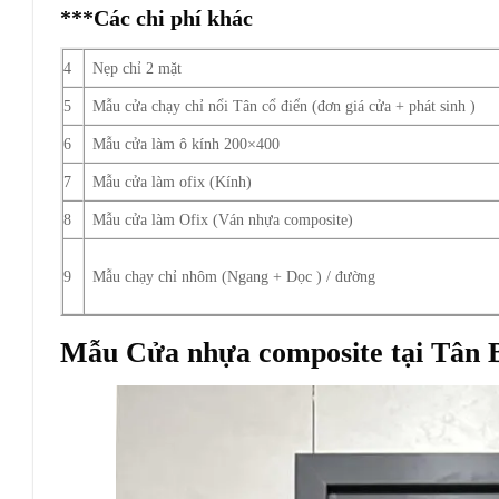
***Các chi phí khác
4
Nẹp chỉ 2 mặt
5
Mẫu cửa chạy chỉ nổi Tân cổ điển (đơn giá cửa + phát sinh )
6
Mẫu cửa làm ô kính 200×400
7
Mẫu cửa làm ofix (Kính)
8
Mẫu cửa làm Ofix (Ván nhựa composite)
9
Mẫu chạy chỉ nhôm (Ngang + Dọc ) / đường
Mẫu Cửa nhựa composite tại Tân 