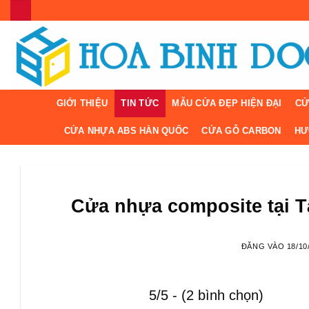
Bỏ
qua
nội
dung
GIỚI THIỆU
TIN TỨC
MẪU CỬA ĐẸP HIỆN ĐẠI
CỬ
CỬA NHỰA ABS HÀN QUỐC
CỬA GỖ CARBON
HƯ
Cửa nhựa composite tại T
ĐĂNG VÀO
18/10
5/5 - (2 bình chọn)