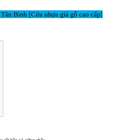
 Tân Bình [Cửa nhựa giả gỗ cao cấp]