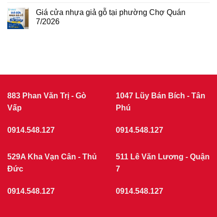
Bình
giả
BÁO
7/2026
gỗ
GIÁ
Giá cửa nhựa giả gỗ tại phường Chợ Quán
tại
CỬA
phường
7/2026
NHỰA
Tân
Không
Sơn
COMPOSITE
có
7/2026
THÁNG
bình
luận
7/2026
ở
|
Giá
CỬA
cửa
nhựa
NHỰA
giả
GIẢ
gỗ
GỖ
tại
883 Phan Văn Trị - Gò
1047 Lũy Bán Bích - Tân
phường
Vấp
Chợ
Phú
Quán
7/2026
0914.548.127
0914.548.127
529A Kha Vạn Cân - Thủ
511 Lê Văn Lương - Quận
Đức
7
0914.548.127
0914.548.127