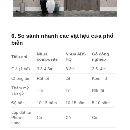
6. So sánh nhanh các vật liệu cửa phổ
biến
Nhựa
Nhựa ABS
Gỗ công
Tiêu chí
composite
HQ
nghiệp
Giá (1 bộ)
3.3-4.3tr
3.3tr
2.5–4tr
Chống ẩm
Rất tốt
tốt
Kém-TB
Thẩm mỹ
Tốt
Tốt
Rất tốt
vân gỗ
Độ bền
10-15 năm
10-15 năm
5-10 năm
Lắp đặt tại
Phước
Có
Có
Có
Long