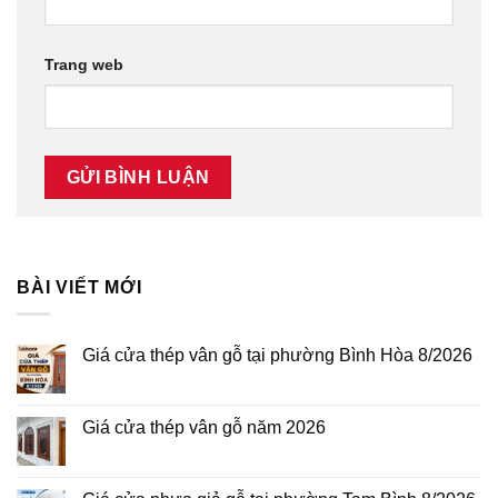
Trang web
BÀI VIẾT MỚI
Giá cửa thép vân gỗ tại phường Bình Hòa 8/2026
Không
có
bình
luận
Giá cửa thép vân gỗ năm 2026
ở
Giá
Không
cửa
có
thép
bình
vân
luận