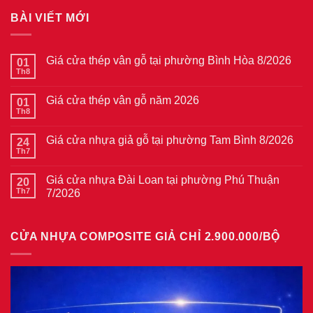
BÀI VIẾT MỚI
Giá cửa thép vân gỗ tại phường Bình Hòa 8/2026
01
Th8
Không
có
bình
Giá cửa thép vân gỗ năm 2026
01
luận
ở
Th8
Không
Giá
có
cửa
bình
thép
Giá cửa nhựa giả gỗ tại phường Tam Bình 8/2026
24
luận
vân
ở
Th7
Không
gỗ
Giá
có
tại
cửa
bình
phường
thép
Giá cửa nhựa Đài Loan tại phường Phú Thuận
20
luận
Bình
vân
ở
Th7
7/2026
Hòa
gỗ
Giá
8/2026
năm
Không
cửa
2026
có
nhựa
bình
giả
CỬA NHỰA COMPOSITE GIẢ CHỈ 2.900.000/BỘ
luận
gỗ
ở
tại
Giá
phường
cửa
Tam
nhựa
Bình
Đài
8/2026
Loan
tại
phường