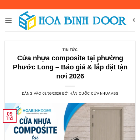
Bỏ
qua
nội
0
dung
TIN TỨC
Cửa nhựa composite tại phường
Phước Long – Báo giá & lắp đặt tận
nơi 2026
ĐĂNG VÀO
09/05/2026
BỞI
HÀN QUỐC CỬA NHỰA ABS
09
Th5