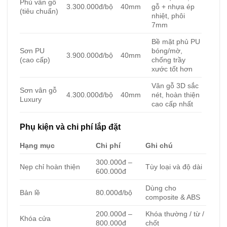
Phủ vân gỗ
3.300.000đ/bộ
40mm
gỗ + nhựa ép
(tiêu chuẩn)
nhiệt, phôi
7mm
Bề mặt phủ PU
Sơn PU
bóng/mờ,
3.900.000đ/bộ
40mm
(cao cấp)
chống trầy
xước tốt hơn
Vân gỗ 3D sắc
Sơn vân gỗ
4.300.000đ/bộ
40mm
nét, hoàn thiện
Luxury
cao cấp nhất
Phụ kiện và chi phí lắp đặt
Hạng mục
Chi phí
Ghi chú
300.000đ –
Nẹp chỉ hoàn thiện
Tùy loại và độ dài
600.000đ
Dùng cho
Bản lề
80.000đ/bộ
composite & ABS
200.000đ –
Khóa thường / từ /
Khóa cửa
800.000đ
chốt