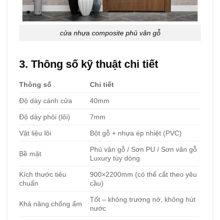
cửa nhựa composite phủ vân gỗ
3. Thông số kỹ thuật chi tiết
Thông số
Chi tiết
Độ dày cánh cửa
40mm
Độ dày phôi (lõi)
7mm
Vật liệu lõi
Bột gỗ + nhựa ép nhiệt (PVC)
Phủ vân gỗ / Sơn PU / Sơn vân gỗ
Bề mặt
Luxury tùy dòng
Kích thước tiêu
900×2200mm (có thể cắt theo yêu
chuẩn
cầu)
Tốt – không trương nở, không hút
Khả năng chống ẩm
nước