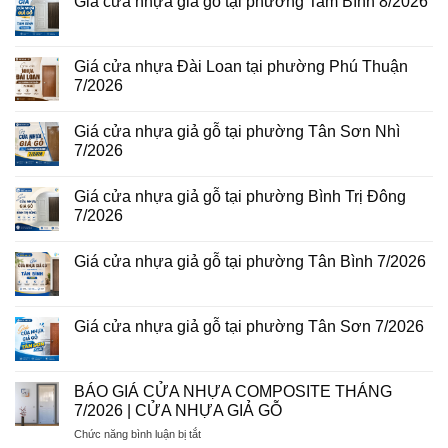
Giá cửa nhựa giả gỗ tại phường Tam Bình 8/2026
gỗ
ở
tại
Giá
Không
phường
cửa
có
Bình
thép
bình
Hòa
vân
luận
Giá cửa nhựa Đài Loan tại phường Phú Thuận
8/2026
gỗ
ở
7/2026
năm
Giá
2026
cửa
Không
nhựa
có
giả
Giá cửa nhựa giả gỗ tại phường Tân Sơn Nhì
bình
gỗ
luận
7/2026
tại
ở
phường
Giá
Không
Tam
cửa
có
Bình
Giá cửa nhựa giả gỗ tại phường Bình Trị Đông
nhựa
bình
8/2026
Đài
luận
7/2026
Loan
ở
tại
Giá
Không
phường
cửa
có
Giá cửa nhựa giả gỗ tại phường Tân Bình 7/2026
Phú
nhựa
bình
Thuận
giả
luận
Không
7/2026
gỗ
ở
có
tại
Giá
bình
phường
cửa
luận
Giá cửa nhựa giả gỗ tại phường Tân Sơn 7/2026
Tân
nhựa
ở
Sơn
giả
Giá
Không
Nhì
gỗ
cửa
có
7/2026
tại
nhựa
bình
phường
giả
luận
BÁO GIÁ CỬA NHỰA COMPOSITE THÁNG
Bình
gỗ
ở
Trị
7/2026 | CỬA NHỰA GIẢ GỖ
tại
Giá
Đông
phường
cửa
7/2026
ở
Chức năng bình luận bị tắt
Tân
nhựa