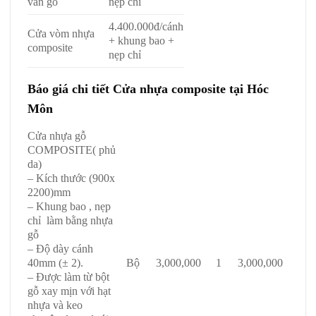
vân gỗ
nẹp chỉ
4.400.000đ/cánh
Cửa vòm nhựa
+ khung bao +
composite
nẹp chỉ
Báo giá chi tiết Cửa nhựa composite tại Hóc
Môn
Cửa nhựa gỗ
COMPOSITE( phủ
da)
– Kích thước (900x
2200)mm
– Khung bao , nẹp
chỉ làm bằng nhựa
gỗ
– Độ dày cánh
40mm (± 2).
Bộ
3,000,000
1
3,000,000
– Được làm từ bột
gỗ xay mịn với hạt
nhựa và keo