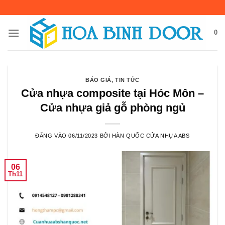
Bỏ
qua
nội
0
dung
BÁO GIÁ
,
TIN TỨC
Cửa nhựa composite tại Hóc Môn –
Cửa nhựa giả gỗ phòng ngủ
ĐĂNG VÀO
06/11/2023
BỞI
HÀN QUỐC CỬA NHỰA ABS
06
Th11