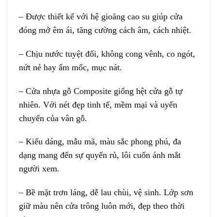
– Được thiết kế với hệ gioăng cao su giúp cửa
đóng mở êm ái, tăng cường cách âm, cách nhiệt.
– Chịu nước tuyệt đối, không cong vênh, co ngót,
nứt nẻ hay ẩm mốc, mục nát.
– Cửa nhựa gỗ Composite giống hệt cửa gỗ tự
nhiên. Với nét đẹp tinh tế, mềm mại và uyển
chuyển của vân gỗ.
– Kiểu dáng, mẫu mã, màu sắc phong phú, đa
dạng mang đến sự quyến rủ, lôi cuốn ánh mắt
người xem.
– Bề mặt trơn láng, dễ lau chùi, vệ sinh. Lớp sơn
giữ màu nên cửa trông luôn mới, đẹp theo thời