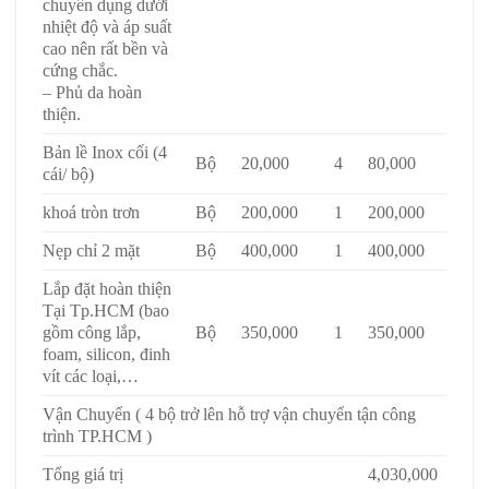
chuyên dụng dưới
nhiệt độ và áp suất
cao nên rất bền và
cứng chắc.
– Phủ da hoàn
thiện.
Bản lề Inox cối (4
Bộ
20,000
4
80,000
cái/ bộ)
khoá tròn trơn
Bộ
200,000
1
200,000
Nẹp chỉ 2 mặt
Bộ
400,000
1
400,000
Lắp đặt hoàn thiện
Tại Tp.HCM (bao
gồm công lắp,
Bộ
350,000
1
350,000
foam, silicon, đinh
vít các loại,…
Vận Chuyển ( 4 bộ trở lên hỗ trợ vận chuyển tận công
trình TP.HCM )
Tổng giá trị
4,030,000