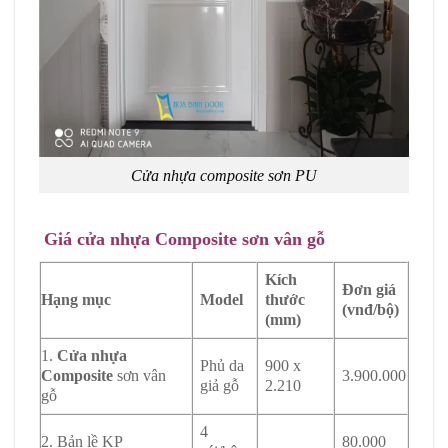
Cửa nhựa composite sơn PU
Giá cửa nhựa Composite sơn vân gỗ
Kích
Đơn giá
Hạng mục
Model
thước
(vnđ/bộ)
(mm)
1.
Cửa nhựa
Phủ da
900 x
Composite
sơn vân
3.900.000
giả gỗ
2.210
gỗ
4
2. Bản lề KP
80.000