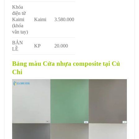
Khóa
điện tử
Kaimi
Kaimi
3.580.000
(khóa
vân tay)
BẢN
KP
20.000
LỀ
Bảng màu Cửa nhựa composite tại Củ
Chi