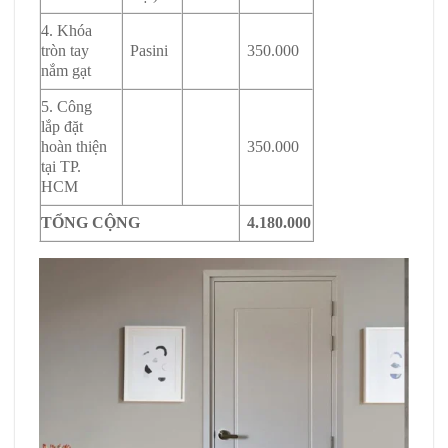
4. Khóa
tròn tay
Pasini
350.000
nắm gạt
5. Công
lắp đặt
hoàn thiện
350.000
tại TP.
HCM
TỔNG CỘNG
4.180.000