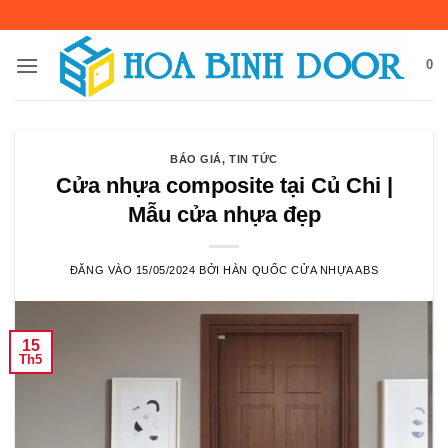
Bỏ
qua
nội
0
dung
BÁO GIÁ
,
TIN TỨC
Cửa nhựa composite tại Củ Chi |
Mẫu cửa nhựa đẹp
ĐĂNG VÀO
15/05/2024
BỞI
HÀN QUỐC CỬA NHỰA ABS
15
Th5