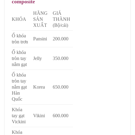
composite
HÃNG
GIÁ
KHÓA
SẢN
THÀNH
XUẤT
(Bộ/cái)
Ổ khóa
Pansini
200.000
tròn trơn
Ổ khóa
tròn tay
Jelly
350.000
nắm gạt
Ổ khóa
tròn tay
nắm gạt
Korea
650.000
Hàn
Quốc
Khóa
tay gạt
Vikini
600.000
Vickini
Khóa