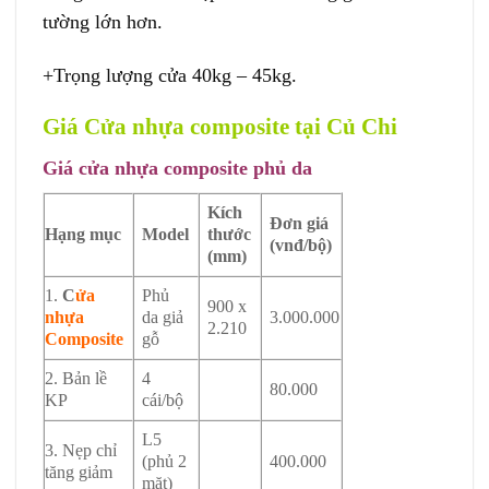
tường lớn hơn.
+Trọng lượng cửa 40kg – 45kg.
Giá Cửa nhựa composite tại Củ Chi
Giá cửa nhựa composite phủ da
Kích
Đơn giá
Hạng mục
Model
thước
(vnđ/bộ)
(mm)
1.
C
ửa
Phủ
900 x
nhựa
da giả
3.000.000
2.210
Composite
gỗ
2. Bản lề
4
80.000
KP
cái/bộ
L5
3. Nẹp chỉ
(phủ 2
400.000
tăng giảm
mặt)