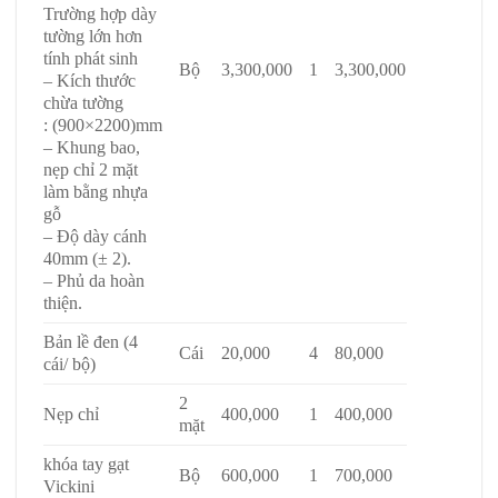
Trường hợp dày
tường lớn hơn
tính phát sinh
Bộ
3,300,000
1
3,300,000
– Kích thước
chừa tường
: (900×2200)mm
– Khung bao,
nẹp chỉ 2 mặt
làm bằng nhựa
gỗ
– Độ dày cánh
40mm (± 2).
– Phủ da hoàn
thiện.
Bản lề đen (4
Cái
20,000
4
80,000
cái/ bộ)
2
Nẹp chỉ
400,000
1
400,000
mặt
khóa tay gạt
Bộ
600,000
1
700,000
Vickini