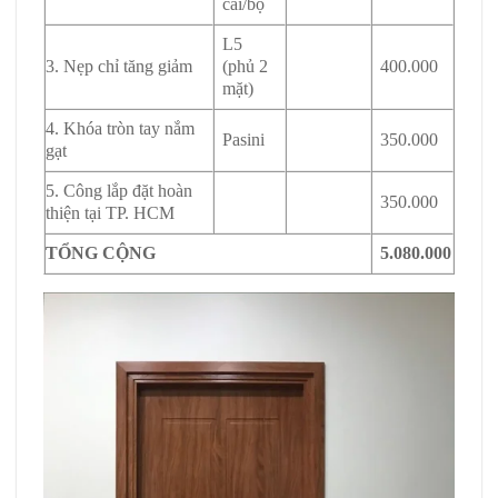
cái/bộ
L5
3. Nẹp chỉ tăng giảm
(phủ 2
400.000
mặt)
4. Khóa tròn tay nắm
Pasini
350.000
gạt
5. Công lắp đặt hoàn
350.000
thiện tại TP. HCM
TỔNG CỘNG
5.080.000