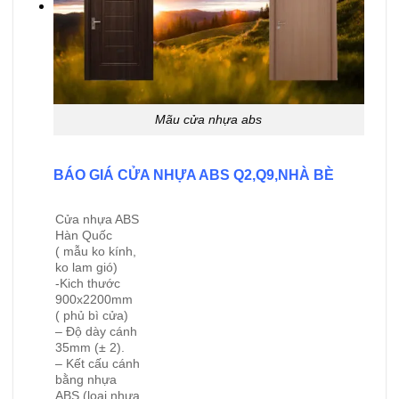
Mãu cửa nhựa abs
BÁO GIÁ CỬA NHỰA ABS Q2,Q9,NHÀ BÈ
Cửa nhựa ABS
Hàn Quốc
( mẫu ko kính,
ko lam gió)
-Kich thước
900x2200mm
( phủ bì cửa)
– Độ dày cánh
35mm (± 2).
– Kết cấu cánh
bằng nhựa
ABS (loại nhựa