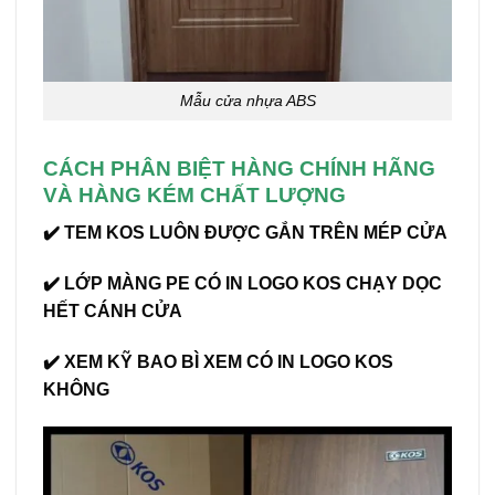
Mẫu cửa nhựa ABS
CÁCH PHÂN BIỆT HÀNG CHÍNH HÃNG
VÀ HÀNG KÉM CHẤT LƯỢNG
✔️ TEM KOS LUÔN ĐƯỢC GẮN TRÊN MÉP CỬA
✔️ LỚP MÀNG PE CÓ IN LOGO KOS CHẠY DỌC
HẾT CÁNH CỬA
✔️ XEM KỸ BAO BÌ XEM CÓ IN LOGO KOS
KHÔNG