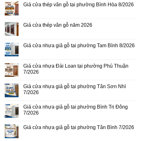
Giá cửa thép vân gỗ tại phường Bình Hòa 8/2026
Không
có
bình
luận
Giá cửa thép vân gỗ năm 2026
ở
Giá
Không
cửa
có
thép
bình
vân
luận
Giá cửa nhựa giả gỗ tại phường Tam Bình 8/2026
gỗ
ở
tại
Giá
Không
phường
cửa
có
Bình
thép
bình
Hòa
vân
luận
Giá cửa nhựa Đài Loan tại phường Phú Thuận
8/2026
gỗ
ở
7/2026
năm
Giá
2026
cửa
Không
nhựa
có
giả
Giá cửa nhựa giả gỗ tại phường Tân Sơn Nhì
bình
gỗ
luận
7/2026
tại
ở
phường
Giá
Không
Tam
cửa
có
Bình
Giá cửa nhựa giả gỗ tại phường Bình Trị Đông
nhựa
bình
8/2026
Đài
luận
7/2026
Loan
ở
tại
Giá
Không
phường
cửa
có
Giá cửa nhựa giả gỗ tại phường Tân Bình 7/2026
Phú
nhựa
bình
Thuận
giả
luận
Không
7/2026
gỗ
ở
có
tại
Giá