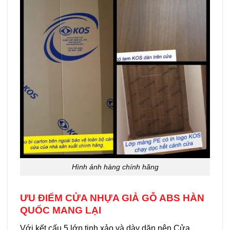
Hình ảnh hàng chính hãng
ƯU ĐIỂM CỬA NHỰA GIẢ GỖ ABS HÀN
QUỐC MANG LẠI
Với kết cấu 5 lớp tinh xảo và dày dặn nên Cửa