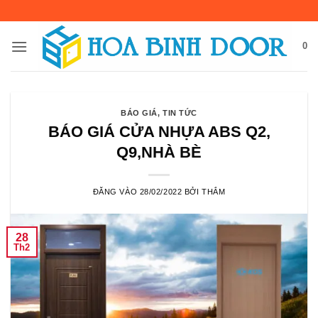
Bỏ
qua
nội
0
dung
BÁO GIÁ
,
TIN TỨC
BÁO GIÁ CỬA NHỰA ABS Q2,
Q9,NHÀ BÈ
ĐĂNG VÀO
28/02/2022
BỞI
THẮM
28
Th2