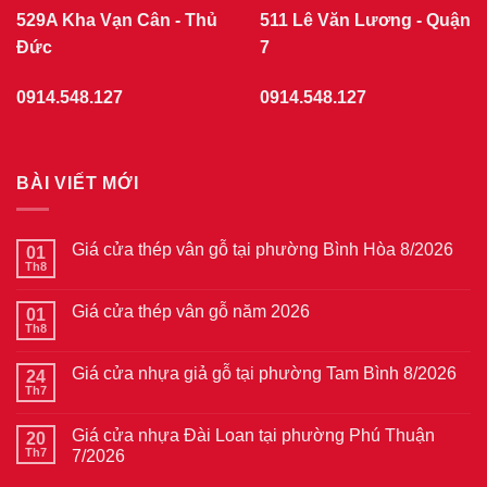
529A Kha Vạn Cân - Thủ
511 Lê Văn Lương - Quận
Đức
7
0914.548.127
0914.548.127
BÀI VIẾT MỚI
Giá cửa thép vân gỗ tại phường Bình Hòa 8/2026
01
Th8
Không
có
bình
Giá cửa thép vân gỗ năm 2026
01
luận
ở
Th8
Không
Giá
có
cửa
bình
thép
Giá cửa nhựa giả gỗ tại phường Tam Bình 8/2026
24
luận
vân
ở
Th7
Không
gỗ
Giá
có
tại
cửa
bình
phường
thép
Giá cửa nhựa Đài Loan tại phường Phú Thuận
20
luận
Bình
vân
ở
Th7
7/2026
Hòa
gỗ
Giá
8/2026
năm
Không
cửa