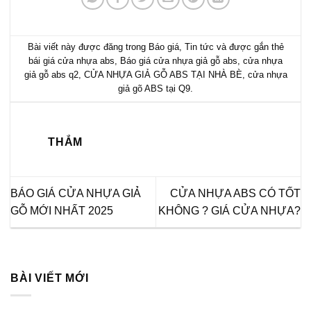
Bài viết này được đăng trong
Báo giá
,
Tin tức
và được gắn thẻ
bái giá cửa nhựa abs
,
Báo giá cửa nhựa giả gỗ abs
,
cửa nhựa
giả gỗ abs q2
,
CỬA NHỰA GIẢ GỖ ABS TẠI NHÀ BÈ
,
cửa nhựa
giả gõ ABS tại Q9
.
THẮM
BÁO GIÁ CỬA NHỰA GIẢ
CỬA NHỰA ABS CÓ TỐT
GỖ MỚI NHẤT 2025
KHÔNG ? GIÁ CỬA NHỰA?
BÀI VIẾT MỚI