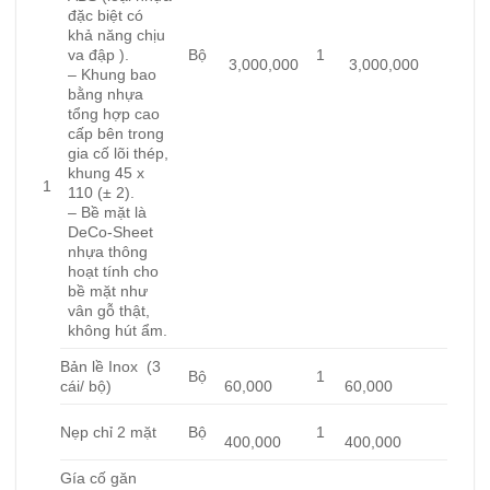
đặc biệt có
khả năng chịu
va đập ).
Bộ
1
3,000,000
3,000,000
– Khung bao
bằng nhựa
tổng hợp cao
cấp bên trong
gia cố lõi thép,
khung 45 x
1
110 (± 2).
– Bề mặt là
DeCo-Sheet
nhựa thông
hoạt tính cho
bề mặt như
vân gỗ thật,
không hút ẩm.
Bản lề Inox (3
Bộ
1
cái/ bộ)
60,000
60,000
Nẹp chỉ 2 mặt
Bộ
1
400,000
400,000
Gía cố găn