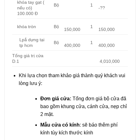
khóa tay gạt (
Bộ
1
nếu có)
-??
100.000 Đ
khóa tròn
Bộ
1
150,000
150,000
Lpắ dựng tại
Bộ
1
tp hcm
400,000
400,000
Tổng giá trị cửa
D.1
4,010,000
Khi lựa chọn tham khảo giá thành quý khách vui
lòng lưu ý:
Đơn giá cửa:
Tổng đơn giá bộ cửa đã
bao gồm khung cửa, cánh cửa, nẹp chỉ
2 mặt.
Mẫu cửa có kính
: sẽ báo thêm phí
kính tùy kích thước kính