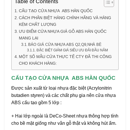
Table of Contents
CẤU TẠO CỬA NHỰA ABS HÀN QUỐC
CÁCH PHÂN BIỆT HÀNG CHÍNH HÃNG VÀ HÀNG
KÉM CHẤT LƯỢNG
ƯU ĐIỂM CỬA NHỰA GIẢ GỖ ABS HÀN QUỐC
MANG LẠI
BÁO GIÁ CỬA NHỰA ABS Q2,Q9,NHÀ BÈ
ĐẶC BIỆT GIẢM GIÁ SIÊU ƯU ĐÃI ĐẦU NĂM
MỘT SỐ MẪU CỬA THỰC TẾ CTY ĐÃ THI CÔNG
CHO KHÁCH HÀNG:
CẤU TẠO CỬA NHỰA ABS HÀN QUỐC
Được sản xuất từ loại nhựa đặc biệt (Acrylonitrin
butadien styren) và các chất phụ gia nên cửa nhựa
ABS cấu tạo gồm 5 lớp :
+ Hai lớp ngoài là DeCo-Sheet nhựa thông hợp tính
cho bề mặt giống như vân gỗ thật và không hút ẩm.