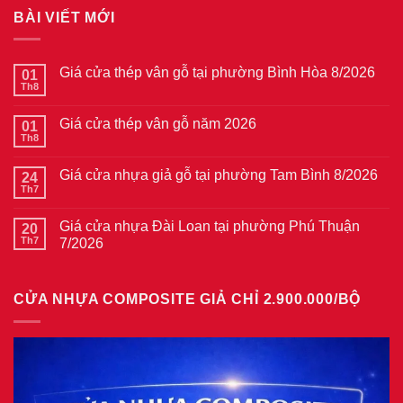
BÀI VIẾT MỚI
Giá cửa thép vân gỗ tại phường Bình Hòa 8/2026
01
Th8
Không
có
bình
Giá cửa thép vân gỗ năm 2026
01
luận
ở
Th8
Không
Giá
có
cửa
bình
thép
Giá cửa nhựa giả gỗ tại phường Tam Bình 8/2026
24
luận
vân
ở
Th7
Không
gỗ
Giá
có
tại
cửa
bình
phường
thép
Giá cửa nhựa Đài Loan tại phường Phú Thuận
20
luận
Bình
vân
ở
Th7
7/2026
Hòa
gỗ
Giá
8/2026
năm
Không
cửa
2026
có
nhựa
bình
giả
CỬA NHỰA COMPOSITE GIẢ CHỈ 2.900.000/BỘ
luận
gỗ
ở
tại
Giá
phường
cửa
Tam
nhựa
Bình
Đài
8/2026
Loan
tại
phường
Phú