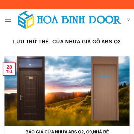
Bỏ
qua
nội
0
dung
LƯU TRỮ THẺ:
CỬA NHỰA GIẢ GỖ ABS Q2
28
Th2
BÁO GIÁ CỬA NHỰA ABS Q2, Q9,NHÀ BÈ