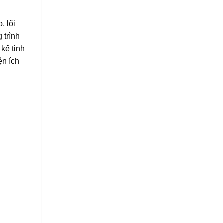
, lõi
 trình
 kế tinh
ện ích