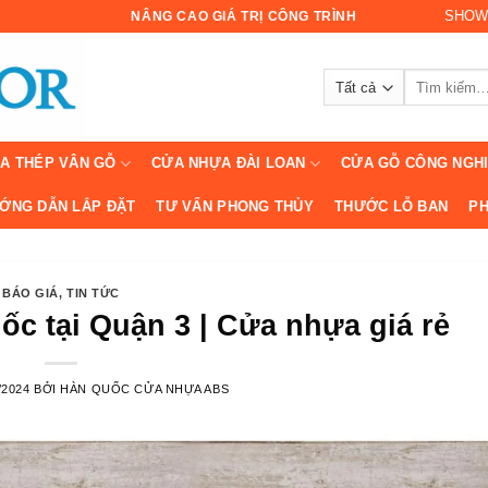
SHOW
NÂNG CAO GIÁ TRỊ CÔNG TRÌNH
Tìm
kiếm:
A THÉP VÂN GỖ
CỬA NHỰA ĐÀI LOAN
CỬA GỖ CÔNG NGH
ỚNG DẪN LẮP ĐẶT
TƯ VẤN PHONG THỦY
THƯỚC LỖ BAN
PH
BÁO GIÁ
,
TIN TỨC
 tại Quận 3 | Cửa nhựa giá rẻ
/2024
BỞI
HÀN QUỐC CỬA NHỰA ABS