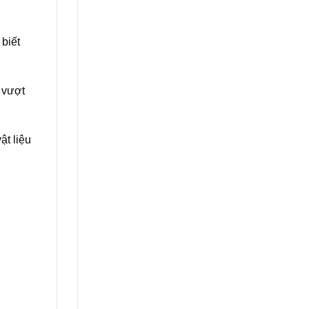
 biết
 vượt
ật liệu