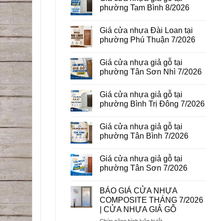
vân
luận
phường Tam Bình 8/2026
gỗ
ở
tại
Giá
Không
phường
cửa
có
Giá cửa nhựa Đài Loan tại
Bình
thép
bình
Hòa
vân
luận
phường Phú Thuận 7/2026
8/2026
gỗ
ở
năm
Giá
Không
2026
cửa
có
Giá cửa nhựa giả gỗ tại
nhựa
bình
giả
luận
phường Tân Sơn Nhì 7/2026
gỗ
ở
tại
Giá
Không
phường
cửa
có
Giá cửa nhựa giả gỗ tại
Tam
nhựa
bình
Bình
Đài
luận
phường Bình Trị Đông 7/2026
8/2026
Loan
ở
tại
Giá
Không
phường
cửa
có
Giá cửa nhựa giả gỗ tại
Phú
nhựa
bình
Thuận
giả
luận
phường Tân Bình 7/2026
7/2026
gỗ
ở
tại
Giá
Không
phường
cửa
có
Giá cửa nhựa giả gỗ tại
Tân
nhựa
bình
Sơn
giả
luận
phường Tân Sơn 7/2026
Nhì
gỗ
ở
7/2026
tại
Giá
Không
phường
cửa
có
BÁO GIÁ CỬA NHỰA
Bình
nhựa
bình
Trị
giả
luận
COMPOSITE THÁNG 7/2026
Đông
gỗ
ở
| CỬA NHỰA GIẢ GỖ
7/2026
tại
Giá
phường
cửa
ở
Chức năng bình luận bị tắt