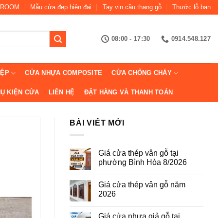
ROOM
Mẫu cửa đẹp hiện đại
Tay vịn cầu thang gỗ
Thước lỗ ban
08:00 - 17:30
0914.548.127
IỆP
CỬA NHỰA COMPOSITE
CỬA CHỐNG CHÁY
Ụ KIỆN CỬA
LIÊN HỆ
ĐẶT HÀNG VÀ THANH TOÁN
BÀI VIẾT MỚI
Giá cửa thép vân gỗ tại
phường Bình Hòa 8/2026
Không
có
Giá cửa thép vân gỗ năm
bình
luận
2026
ở
Giá
Không
cửa
có
Giá cửa nhựa giả gỗ tại
thép
bình