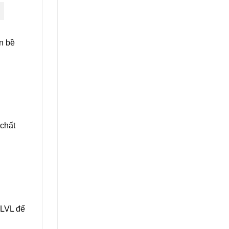
n bề
chất
 LVL để