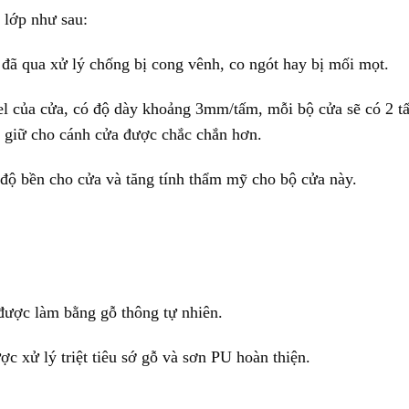
 lớp như sau:
ã qua xử lý chống bị cong vênh, co ngót hay bị mối mọt.
l của cửa, có độ dày khoảng 3mm/tấm, mỗi bộ cửa sẽ có 2 t
t giữ cho cánh cửa được chắc chắn hơn.
ộ bền cho cửa và tăng tính thẩm mỹ cho bộ cửa này.
ược làm bằng gỗ thông tự nhiên.
c xử lý triệt tiêu sớ gỗ và sơn PU hoàn thiện.