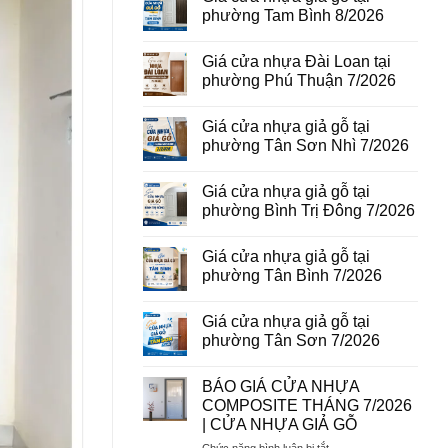
vân
luận
phường Tam Bình 8/2026
gỗ
ở
tại
Giá
Không
phường
cửa
có
Giá cửa nhựa Đài Loan tại
Bình
thép
bình
Hòa
vân
luận
phường Phú Thuận 7/2026
8/2026
gỗ
ở
năm
Giá
Không
2026
cửa
có
Giá cửa nhựa giả gỗ tại
nhựa
bình
giả
luận
phường Tân Sơn Nhì 7/2026
gỗ
ở
tại
Giá
Không
phường
cửa
có
Giá cửa nhựa giả gỗ tại
Tam
nhựa
bình
Bình
Đài
luận
phường Bình Trị Đông 7/2026
8/2026
Loan
ở
tại
Giá
Không
phường
cửa
có
Giá cửa nhựa giả gỗ tại
Phú
nhựa
bình
Thuận
giả
luận
phường Tân Bình 7/2026
7/2026
gỗ
ở
tại
Giá
Không
phường
cửa
có
Giá cửa nhựa giả gỗ tại
Tân
nhựa
bình
Sơn
giả
luận
phường Tân Sơn 7/2026
Nhì
gỗ
ở
7/2026
tại
Giá
Không
phường
cửa
có
BÁO GIÁ CỬA NHỰA
Bình
nhựa
bình
Trị
giả
luận
COMPOSITE THÁNG 7/2026
Đông
gỗ
ở
| CỬA NHỰA GIẢ GỖ
7/2026
tại
Giá
phường
cửa
ở
Chức năng bình luận bị tắt