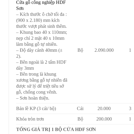
Cửa gỗ công nghiệp HDF
Sơn
– Kích thước ô chờ tối đa :
(900 x 2.180) mm kích
thước vượt phát sinh thêm.
– Khung bao 40 x 110mm;
nẹp chỉ 2 mặt 40 x 10mm
làm bằng gỗ tự nhiên.
– Độ dày cánh 40mm (±
Bộ
2.090.000
1
2).
– Bên ngoài là 2 tấm HDF
dày 3mm
– Bên trong là khung
xương bằng gỗ tự nhiên đã
được sử lý để triệt tiêu sớ
gỗ, chống cong vênh.
– Sơn hoàn thiện.
Bản lề KP (3 cái/ bộ)
Cái
20.000
3
Khóa tròn trơn
Bộ
200.000
1
TỔNG GIÁ TRỊ 1 BỘ CỬA HDF SƠN