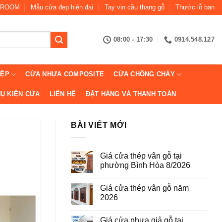
ROOM
Mẫu cửa đẹp hiện đại
Tay vịn cầu thang gỗ
Thước lỗ ban
08:00 - 17:30
0914.548.127
IỆP
CỬA NHỰA COMPOSITE
CỬA CHỐNG CHÁY
Ụ KIỆN CỬA
LIÊN HỆ
ĐẶT HÀNG VÀ THANH TOÁN
BÀI VIẾT MỚI
Giá cửa thép vân gỗ tại
phường Bình Hòa 8/2026
Không
có
Giá cửa thép vân gỗ năm
bình
luận
2026
ở
Giá
Không
cửa
có
Giá cửa nhựa giả gỗ tại
thép
bình