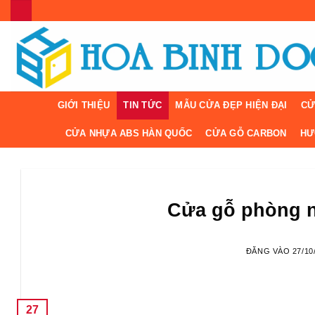
Bỏ
qua
nội
dung
GIỚI THIỆU
TIN TỨC
MẪU CỬA ĐẸP HIỆN ĐẠI
CỬ
CỬA NHỰA ABS HÀN QUỐC
CỬA GỖ CARBON
HƯ
Cửa gỗ phòng n
ĐĂNG VÀO
27/10
27