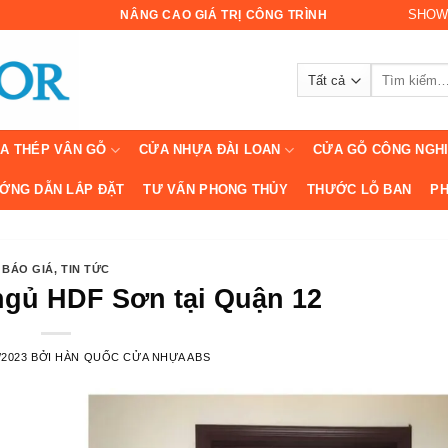
SHOW
NÂNG CAO GIÁ TRỊ CÔNG TRÌNH
Tìm
kiếm:
A THÉP VÂN GỖ
CỬA NHỰA ĐÀI LOAN
CỬA GỖ CÔNG NGH
ỚNG DẪN LẮP ĐẶT
TƯ VẤN PHONG THỦY
THƯỚC LỖ BAN
PH
BÁO GIÁ
,
TIN TỨC
gủ HDF Sơn tại Quận 12
/2023
BỞI
HÀN QUỐC CỬA NHỰA ABS