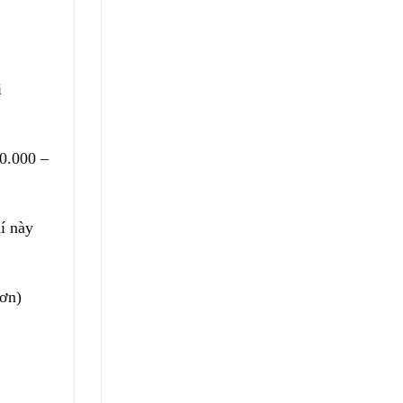
i
00.000 –
hí này
ơn)