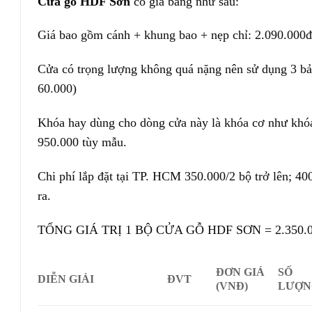
Cửa gỗ HDF Sơn
có giá bảng như sau:
Giá bao gồm cánh + khung bao + nẹp chỉ: 2.090.000
Cửa có trọng lượng không quá nặng nên sử dụng 3 bản 
60.000)
Khóa hay dùng cho dòng cửa này là khóa cơ như khóa 
950.000 tùy mẫu.
Chi phí lắp đặt tại TP. HCM 350.000/2 bộ trở lên; 400
ra.
TỔNG GIÁ TRỊ 1 BỘ CỬA GỖ HDF SƠN = 2.350.000 (đ
ĐƠN GIÁ
SỐ
DIỄN GIẢI
ĐVT
(VNĐ)
LƯỢN