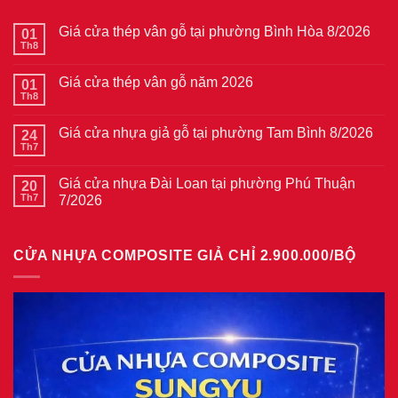
Giá cửa thép vân gỗ tại phường Bình Hòa 8/2026
01
Th8
Không
có
bình
Giá cửa thép vân gỗ năm 2026
01
luận
ở
Th8
Không
Giá
có
cửa
bình
thép
Giá cửa nhựa giả gỗ tại phường Tam Bình 8/2026
24
luận
vân
ở
Th7
Không
gỗ
Giá
có
tại
cửa
bình
phường
thép
Giá cửa nhựa Đài Loan tại phường Phú Thuận
20
luận
Bình
vân
ở
Th7
7/2026
Hòa
gỗ
Giá
8/2026
năm
Không
cửa
2026
có
nhựa
bình
giả
CỬA NHỰA COMPOSITE GIẢ CHỈ 2.900.000/BỘ
luận
gỗ
ở
tại
Giá
phường
cửa
Tam
nhựa
Bình
Đài
8/2026
Loan
tại
phường
Phú
Thuận
7/2026