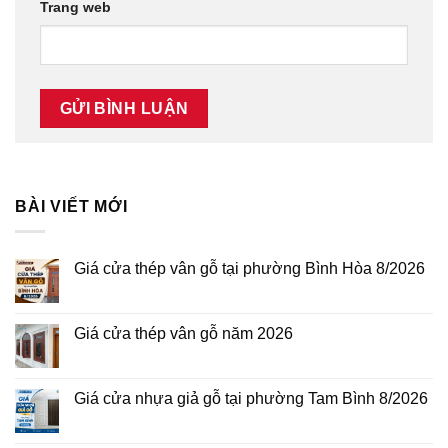
Trang web
BÀI VIẾT MỚI
Giá cửa thép vân gỗ tại phường Bình Hòa 8/2026
Không
có
bình
luận
Giá cửa thép vân gỗ năm 2026
ở
Giá
Không
cửa
có
thép
bình
vân
luận
Giá cửa nhựa giả gỗ tại phường Tam Bình 8/2026
gỗ
ở
tại
Giá
Không
phường
cửa
có
Bình
thép
bình