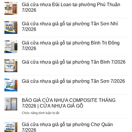
Hòa
vân
luận
Giá cửa nhựa Đài Loan tại phường Phú Thuận
8/2026
gỗ
ở
7/2026
năm
Giá
2026
cửa
Không
nhựa
có
giả
Giá cửa nhựa giả gỗ tại phường Tân Sơn Nhì
bình
gỗ
luận
7/2026
tại
ở
phường
Giá
Không
Tam
cửa
có
Bình
Giá cửa nhựa giả gỗ tại phường Bình Trị Đông
nhựa
bình
8/2026
Đài
luận
7/2026
Loan
ở
tại
Giá
Không
phường
cửa
có
Giá cửa nhựa giả gỗ tại phường Tân Bình 7/2026
Phú
nhựa
bình
Thuận
giả
luận
Không
7/2026
gỗ
ở
có
tại
Giá
bình
phường
cửa
luận
Giá cửa nhựa giả gỗ tại phường Tân Sơn 7/2026
Tân
nhựa
ở
Sơn
giả
Giá
Không
Nhì
gỗ
cửa
có
7/2026
tại
nhựa
bình
phường
giả
luận
BÁO GIÁ CỬA NHỰA COMPOSITE THÁNG
Bình
gỗ
ở
Trị
7/2026 | CỬA NHỰA GIẢ GỖ
tại
Giá
Đông
phường
cửa
7/2026
ở
Chức năng bình luận bị tắt
Tân
nhựa
Bình
giả
BÁO
7/2026
gỗ
GIÁ
Giá cửa nhựa giả gỗ tại phường Chợ Quán
tại
CỬA
phường
7/2026