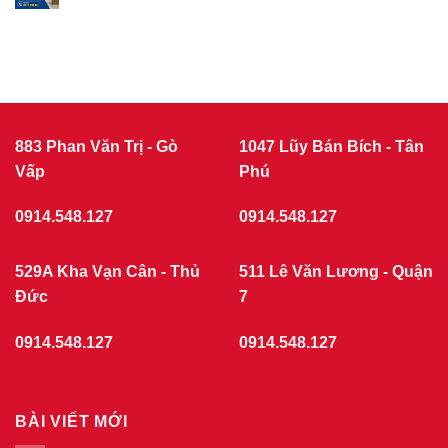
NHỰA
Tân
Không
Sơn
COMPOSITE
có
7/2026
THÁNG
bình
luận
7/2026
ở
|
Giá
CỬA
cửa
nhựa
NHỰA
giả
GIẢ
gỗ
GỖ
tại
883 Phan Văn Trị - Gò
1047 Lũy Bán Bích - Tân
phường
Vấp
Chợ
Phú
Quán
7/2026
0914.548.127
0914.548.127
529A Kha Vạn Cân - Thủ
511 Lê Văn Lương - Quận
Đức
7
0914.548.127
0914.548.127
BÀI VIẾT MỚI