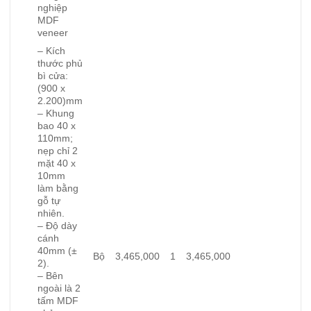
nghiệp
MDF
veneer
– Kích
thước phủ
bì cửa:
(900 x
2.200)mm
– Khung
bao 40 x
110mm;
nẹp chỉ 2
mặt 40 x
10mm
làm bằng
gỗ tự
nhiên.
– Độ dày
cánh
40mm (±
Bộ
3,465,000
1
3,465,000
2).
– Bên
ngoài là 2
tấm MDF