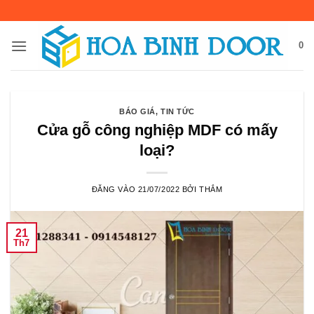
Bỏ
qua
nội
0
dung
BÁO GIÁ
,
TIN TỨC
Cửa gỗ công nghiệp MDF có mấy
loại?
ĐĂNG VÀO
21/07/2022
BỞI
THẮM
21
Th7