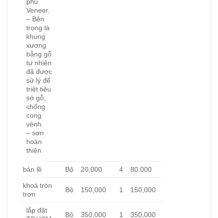
phủ
Veneer.
– Bên
trong là
khung
xương
bằng gỗ
tự nhiên
đã được
sử lý để
triệt tiêu
sớ gỗ,
chống
cong
vênh.
– sơn
hoàn
thiện
bản lề
Bộ
20,000
4
80,000
khoá tròn
Bộ
150,000
1
150,000
trơn
lắp đặt
Bộ
350,000
1
350,000