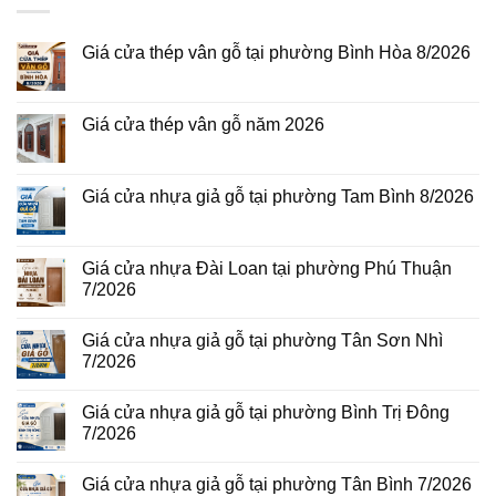
Giá cửa thép vân gỗ tại phường Bình Hòa 8/2026
Không
có
bình
luận
Giá cửa thép vân gỗ năm 2026
ở
Giá
Không
cửa
có
thép
bình
vân
luận
Giá cửa nhựa giả gỗ tại phường Tam Bình 8/2026
gỗ
ở
tại
Giá
Không
phường
cửa
có
Bình
thép
bình
Hòa
vân
luận
Giá cửa nhựa Đài Loan tại phường Phú Thuận
8/2026
gỗ
ở
7/2026
năm
Giá
2026
cửa
Không
nhựa
có
giả
Giá cửa nhựa giả gỗ tại phường Tân Sơn Nhì
bình
gỗ
luận
7/2026
tại
ở
phường
Giá
Không
Tam
cửa
có
Bình
Giá cửa nhựa giả gỗ tại phường Bình Trị Đông
nhựa
bình
8/2026
Đài
luận
7/2026
Loan
ở
tại
Giá
Không
phường
cửa
có
Giá cửa nhựa giả gỗ tại phường Tân Bình 7/2026
Phú
nhựa
bình