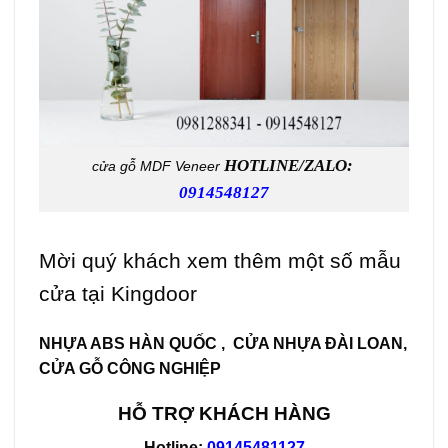
HOTLINE/ZALO:
cửa gỗ MDF Veneer
0914548127
Mời quý khách xem thêm một số mẫu
cửa tại Kingdoor
NHỰA ABS HÀN QUỐC
,
CỬA NHỰA ĐÀI LOAN
,
CỬA GỖ CÔNG NGHIỆP
HỖ TRỢ KHÁCH HÀNG
Hotline:
09145481127