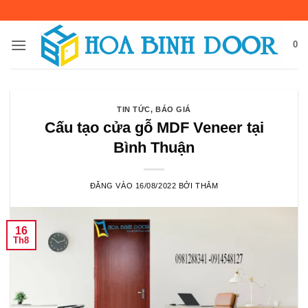
Bỏ
qua
nội
0
dung
TIN TỨC
,
BÁO GIÁ
Cấu tạo cửa gỗ MDF Veneer tại
Bình Thuận
ĐĂNG VÀO
16/08/2022
BỞI
THẮM
16
Th8