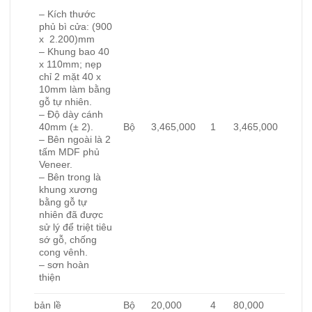
– Kích thước
phủ bì cửa: (900
x 2.200)mm
– Khung bao 40
x 110mm; nẹp
chỉ 2 mặt 40 x
10mm làm bằng
gỗ tự nhiên.
– Độ dày cánh
Bộ
3,465,000
1
3,465,000
40mm (± 2).
– Bên ngoài là 2
tấm MDF phủ
Veneer.
– Bên trong là
khung xương
bằng gỗ tự
nhiên đã được
sử lý để triệt tiêu
sớ gỗ, chống
cong vênh.
– sơn hoàn
thiện
bản lề
Bộ
20,000
4
80,000