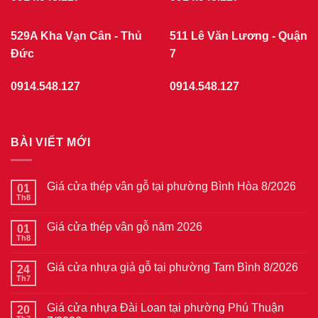
529A Kha Vạn Cân - Thủ
511 Lê Văn Lương - Quận
Đức
7
0914.548.127
0914.548.127
BÀI VIẾT MỚI
Giá cửa thép vân gỗ tại phường Bình Hòa 8/2026
01
Th8
Không
có
bình
Giá cửa thép vân gỗ năm 2026
01
luận
ở
Th8
Không
Giá
có
cửa
bình
thép
Giá cửa nhựa giả gỗ tại phường Tam Bình 8/2026
24
luận
vân
ở
Th7
Không
gỗ
Giá
có
tại
cửa
bình
phường
thép
Giá cửa nhựa Đài Loan tại phường Phú Thuận
20
luận
Bình
vân
ở