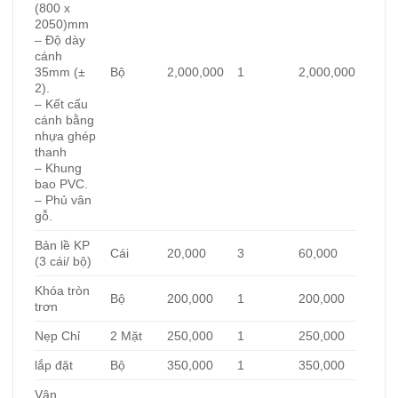
(800 x
2050)mm
– Độ dày
cánh
35mm (±
Bộ
2,000,000
1
2,000,000
2).
– Kết cấu
cánh bằng
nhựa ghép
thanh
– Khung
bao PVC.
– Phủ vân
gỗ.
Bản lề KP
Cái
20,000
3
60,000
(3 cái/ bộ)
Khóa tròn
Bộ
200,000
1
200,000
trơn
Nẹp Chỉ
2 Mặt
250,000
1
250,000
lắp đặt
Bộ
350,000
1
350,000
Vận