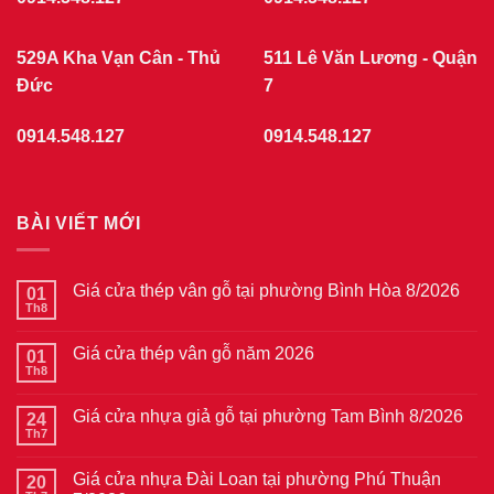
529A Kha Vạn Cân - Thủ
511 Lê Văn Lương - Quận
Đức
7
0914.548.127
0914.548.127
BÀI VIẾT MỚI
Giá cửa thép vân gỗ tại phường Bình Hòa 8/2026
01
Th8
Không
có
bình
Giá cửa thép vân gỗ năm 2026
01
luận
ở
Th8
Không
Giá
có
cửa
bình
thép
Giá cửa nhựa giả gỗ tại phường Tam Bình 8/2026
24
luận
vân
ở
Th7
Không
gỗ
Giá
có
tại
cửa
bình
phường
thép
Giá cửa nhựa Đài Loan tại phường Phú Thuận
20
luận
Bình
vân