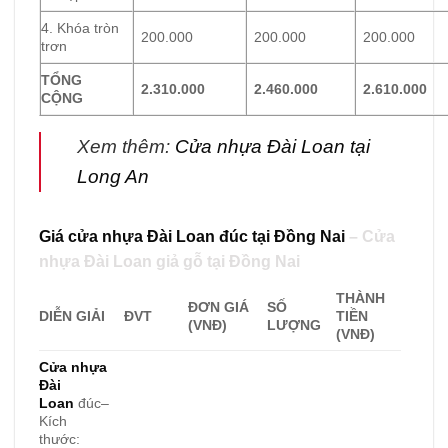
4. Khóa tròn
200.000
200.000
200.000
trơn
TỔNG
2.310.000
2.460.000
2.610.000
CỘNG
Xem thêm:
Cửa nhựa Đài Loan tại
Long An
Giá cửa nhựa Đài Loan đúc tại Đồng Nai
– Cửa
nhựa Đài Loan giả gỗ tại Đồng Nai
THÀNH
ĐƠN GIÁ
SỐ
DIỄN GIẢI
ĐVT
TIỀN
(VNĐ)
LƯỢNG
(VNĐ)
Cửa nhựa
Đài
Loan
đúc–
Kích
thước: