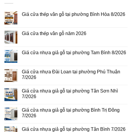
Giá cửa thép vân gỗ tại phường Bình Hòa 8/2026
Không
có
bình
luận
Giá cửa thép vân gỗ năm 2026
ở
Giá
Không
cửa
có
thép
bình
vân
luận
Giá cửa nhựa giả gỗ tại phường Tam Bình 8/2026
gỗ
ở
tại
Giá
Không
phường
cửa
có
Bình
thép
bình
Hòa
vân
luận
Giá cửa nhựa Đài Loan tại phường Phú Thuận
8/2026
gỗ
ở
7/2026
năm
Giá
2026
cửa
Không
nhựa
có
giả
Giá cửa nhựa giả gỗ tại phường Tân Sơn Nhì
bình
gỗ
luận
7/2026
tại
ở
phường
Giá
Không
Tam
cửa
có
Bình
Giá cửa nhựa giả gỗ tại phường Bình Trị Đông
nhựa
bình
8/2026
Đài
luận
7/2026
Loan
ở
tại
Giá
Không
phường
cửa
có
Giá cửa nhựa giả gỗ tại phường Tân Bình 7/2026
Phú
nhựa
bình