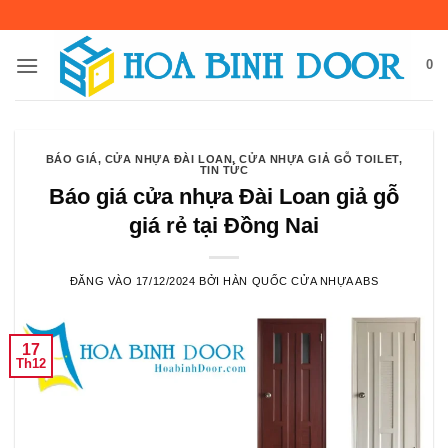
Bỏ
qua
nội
0
dung
BÁO GIÁ
,
CỬA NHỰA ĐÀI LOAN
,
CỬA NHỰA GIẢ GỖ TOILET
,
TIN TỨC
Báo giá cửa nhựa Đài Loan giả gỗ
giá rẻ tại Đồng Nai
ĐĂNG VÀO
17/12/2024
BỞI
HÀN QUỐC CỬA NHỰA ABS
17
Th12