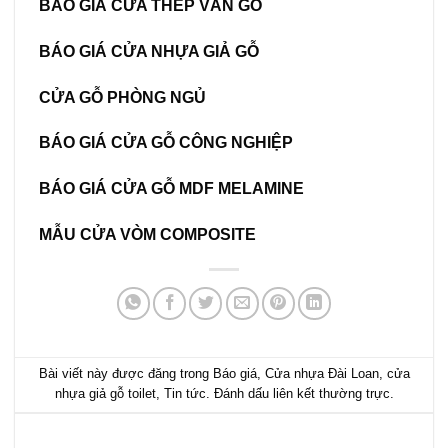
BÁO GIÁ CỬA THÉP VÂN GỖ
BÁO GIÁ CỬA NHỰA GIẢ GỖ
CỬA GỖ PHÒNG NGỦ
BÁO GIÁ
CỬA GỖ CÔNG NGHIỆP
BÁO GIÁ CỬA GỖ MDF MELAMINE
MẪU CỬA VÒM COMPOSITE
Bài viết này được đăng trong
Báo giá
,
Cửa nhựa Đài Loan
,
cửa
nhựa giả gỗ toilet
,
Tin tức
. Đánh dấu
liên kết thường trực
.