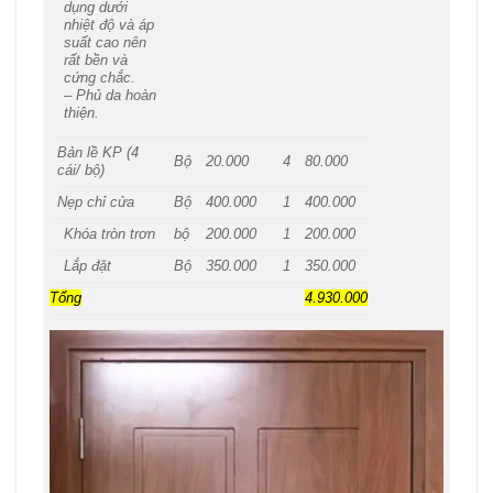
dụng dưới
nhiệt độ và áp
suất cao nên
rất bền và
cứng chắc.
– Phủ da hoàn
thiện.
Bản lề KP (4
Bộ
20.000
4
80.000
cái/ bộ)
Nẹp chỉ cửa
Bộ
400.000
1
400.000
Khóa tròn trơn
bộ
200.000
1
200.000
Lắp đặt
Bộ
350.000
1
350.000
Tổng
4.930.000