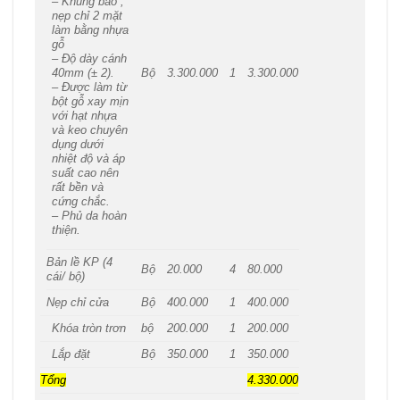
– Khung bao ,
nẹp chỉ 2 mặt
làm bằng nhựa
gỗ
– Độ dày cánh
Bộ
3.300.000
1
3.300.000
40mm (± 2).
– Được làm từ
bột gỗ xay mịn
với hạt nhựa
và keo chuyên
dụng dưới
nhiệt độ và áp
suất cao nên
rất bền và
cứng chắc.
– Phủ da hoàn
thiện.
Bản lề KP (4
Bộ
20.000
4
80.000
cái/ bộ)
Nẹp chỉ cửa
Bộ
400.000
1
400.000
Khóa tròn trơn
bộ
200.000
1
200.000
Lắp đặt
Bộ
350.000
1
350.000
Tổng
4.330.000