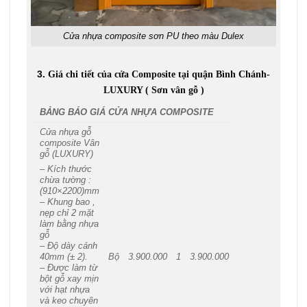
Cửa nhựa composite sơn PU theo màu Dulex
3.
Giá chi tiết của cửa Composite tại quận Bình Chánh-
LUXURY ( Sơn vân gỗ )
BẢNG BÁO GIÁ CỬA NHỰA COMPOSITE
Cửa nhựa gỗ
composite Vân
gỗ (LUXURY)
– Kích thước
chừa tường :
(910×2200)mm
– Khung bao ,
nẹp chỉ 2 mặt
làm bằng nhựa
gỗ
– Độ dày cánh
Bộ
3.900.000
1
3.900.000
40mm (± 2).
– Được làm từ
bột gỗ xay mịn
với hạt nhựa
và keo chuyên