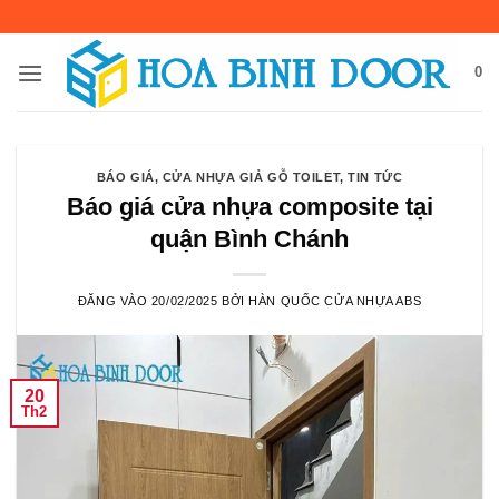
Bỏ
qua
nội
0
dung
BÁO GIÁ
,
CỬA NHỰA GIẢ GỖ TOILET
,
TIN TỨC
Báo giá cửa nhựa composite tại
quận Bình Chánh
ĐĂNG VÀO
20/02/2025
BỞI
HÀN QUỐC CỬA NHỰA ABS
20
Th2