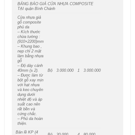
BẢNG BÁO GIÁ CỬA NHỰA COMPOSITE
TẠI quận Bình Chánh
Cửa nhựa giả
gỗ composite
phủ da
– Kích thước
chừa tường :
(910×2200)mm
– Khung bao ,
nẹp chỉ 2 mặt
làm bằng nhựa
gỗ
– Độ dày cánh
40mm (± 2).
Bộ
3.000.000
1
3.000.000
– Được làm từ
bột gỗ xay mịn
với hạt nhựa
và keo chuyên
dụng dưới
nhiệt độ và áp
suất cao nên
rất bền và
cứng chắc.
– Phủ da hoàn
thiện.
Bản lề KP (4
Bộ
20.000
4
80.000