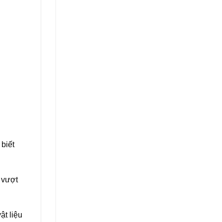
 biết
 vượt
ật liệu