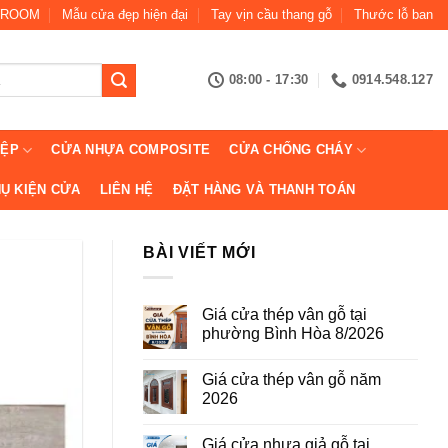
ROOM
Mẫu cửa đẹp hiện đại
Tay vịn cầu thang gỗ
Thước lỗ ban
08:00 - 17:30
0914.548.127
IỆP
CỬA NHỰA COMPOSITE
CỬA CHỐNG CHÁY
Ụ KIỆN CỬA
LIÊN HỆ
ĐẶT HÀNG VÀ THANH TOÁN
BÀI VIẾT MỚI
Giá cửa thép vân gỗ tại
phường Bình Hòa 8/2026
Không
có
Giá cửa thép vân gỗ năm
bình
luận
2026
ở
Giá
Không
cửa
có
Giá cửa nhựa giả gỗ tại
thép
bình