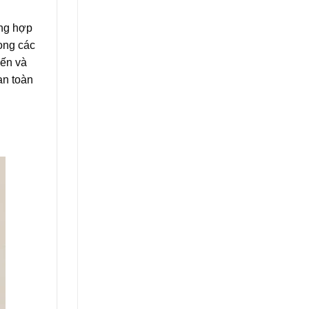
ổng hợp
ong các
iến và
an toàn