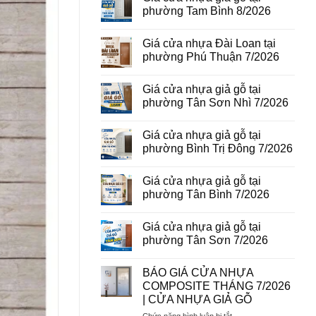
vân
luận
phường Tam Bình 8/2026
gỗ
ở
tại
Giá
Không
phường
cửa
có
Giá cửa nhựa Đài Loan tại
Bình
thép
bình
Hòa
vân
luận
phường Phú Thuận 7/2026
8/2026
gỗ
ở
năm
Giá
Không
2026
cửa
có
Giá cửa nhựa giả gỗ tại
nhựa
bình
giả
luận
phường Tân Sơn Nhì 7/2026
gỗ
ở
tại
Giá
Không
phường
cửa
có
Giá cửa nhựa giả gỗ tại
Tam
nhựa
bình
Bình
Đài
luận
phường Bình Trị Đông 7/2026
8/2026
Loan
ở
tại
Giá
Không
phường
cửa
có
Giá cửa nhựa giả gỗ tại
Phú
nhựa
bình
Thuận
giả
luận
phường Tân Bình 7/2026
7/2026
gỗ
ở
tại
Giá
Không
phường
cửa
có
Giá cửa nhựa giả gỗ tại
Tân
nhựa
bình
Sơn
giả
luận
phường Tân Sơn 7/2026
Nhì
gỗ
ở
7/2026
tại
Giá
Không
phường
cửa
có
BÁO GIÁ CỬA NHỰA
Bình
nhựa
bình
Trị
giả
luận
COMPOSITE THÁNG 7/2026
Đông
gỗ
ở
| CỬA NHỰA GIẢ GỖ
7/2026
tại
Giá
phường
cửa
ở
Chức năng bình luận bị tắt