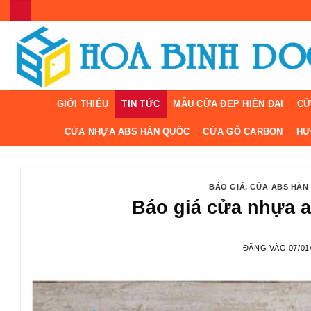
Bỏ
qua
nội
dung
GIỚI THIỆU
TIN TỨC
MẪU CỬA ĐẸP HIỆN ĐẠI
CỬ
CỬA NHỰA ABS HÀN QUỐC
CỬA GỖ CARBON
HƯ
BÁO GIÁ
,
CỬA ABS HÀN
Báo giá cửa nhựa a
ĐĂNG VÀO
07/01