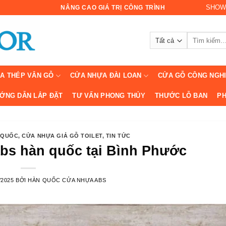
SHOW
NÂNG CAO GIÁ TRỊ CÔNG TRÌNH
Tìm
kiếm:
A THÉP VÂN GỖ
CỬA NHỰA ĐÀI LOAN
CỬA GỖ CÔNG NGH
ỚNG DẪN LẮP ĐẶT
TƯ VẤN PHONG THỦY
THƯỚC LỖ BAN
PH
 QUỐC
,
CỬA NHỰA GIẢ GỖ TOILET
,
TIN TỨC
bs hàn quốc tại Bình Phước
/2025
BỞI
HÀN QUỐC CỬA NHỰA ABS