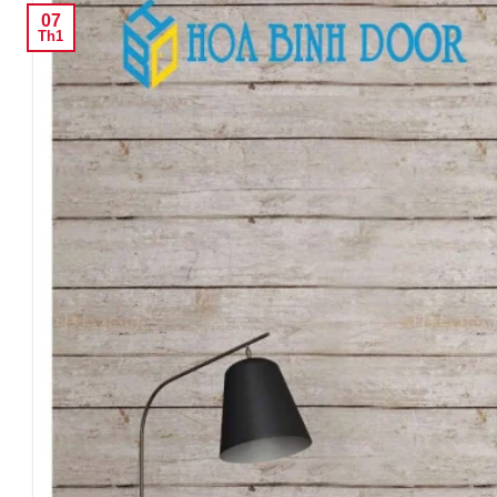
07
Th1