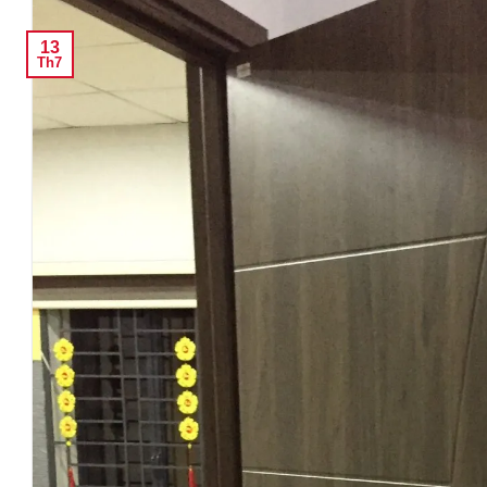
13
Th7