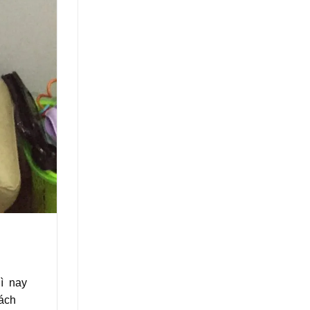
hì nay
hách