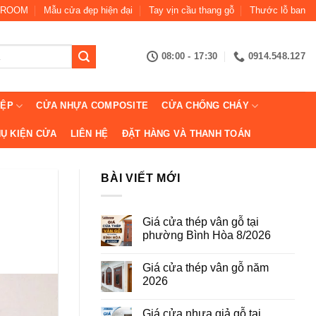
ROOM
Mẫu cửa đẹp hiện đại
Tay vịn cầu thang gỗ
Thước lỗ ban
08:00 - 17:30
0914.548.127
IỆP
CỬA NHỰA COMPOSITE
CỬA CHỐNG CHÁY
Ụ KIỆN CỬA
LIÊN HỆ
ĐẶT HÀNG VÀ THANH TOÁN
BÀI VIẾT MỚI
Giá cửa thép vân gỗ tại
phường Bình Hòa 8/2026
Không
có
Giá cửa thép vân gỗ năm
bình
luận
2026
ở
Giá
Không
cửa
có
Giá cửa nhựa giả gỗ tại
thép
bình