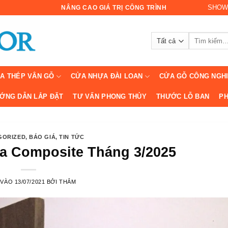
SHOW
NÂNG CAO GIÁ TRỊ CÔNG TRÌNH
Tìm
kiếm:
A THÉP VÂN GỖ
CỬA NHỰA ĐÀI LOAN
CỬA GỖ CÔNG NGH
ỚNG DẪN LẮP ĐẶT
TƯ VẤN PHONG THỦY
THƯỚC LỖ BAN
PH
GORIZED
,
BÁO GIÁ
,
TIN TỨC
a Composite Tháng 3/2025
 VÀO
13/07/2021
BỞI
THẮM