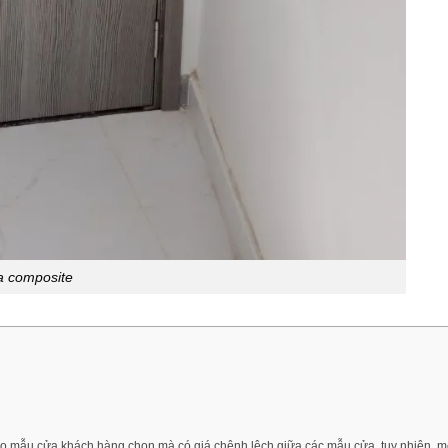
 composite
vào mẫu cửa khách hàng chọn mà có giá chênh lệch giữa các mẫu cửa, tuy nhiên m