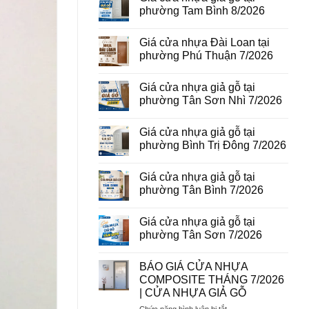
vân
luận
phường Tam Bình 8/2026
gỗ
ở
tại
Giá
Không
phường
cửa
có
Giá cửa nhựa Đài Loan tại
Bình
thép
bình
Hòa
vân
luận
phường Phú Thuận 7/2026
8/2026
gỗ
ở
năm
Giá
Không
2026
cửa
có
Giá cửa nhựa giả gỗ tại
nhựa
bình
giả
luận
phường Tân Sơn Nhì 7/2026
gỗ
ở
tại
Giá
Không
phường
cửa
có
Giá cửa nhựa giả gỗ tại
Tam
nhựa
bình
Bình
Đài
luận
phường Bình Trị Đông 7/2026
8/2026
Loan
ở
tại
Giá
Không
phường
cửa
có
Giá cửa nhựa giả gỗ tại
Phú
nhựa
bình
Thuận
giả
luận
phường Tân Bình 7/2026
7/2026
gỗ
ở
tại
Giá
Không
phường
cửa
có
Giá cửa nhựa giả gỗ tại
Tân
nhựa
bình
Sơn
giả
luận
phường Tân Sơn 7/2026
Nhì
gỗ
ở
7/2026
tại
Giá
Không
phường
cửa
có
BÁO GIÁ CỬA NHỰA
Bình
nhựa
bình
Trị
giả
luận
COMPOSITE THÁNG 7/2026
Đông
gỗ
ở
| CỬA NHỰA GIẢ GỖ
7/2026
tại
Giá
phường
cửa
ở
Chức năng bình luận bị tắt