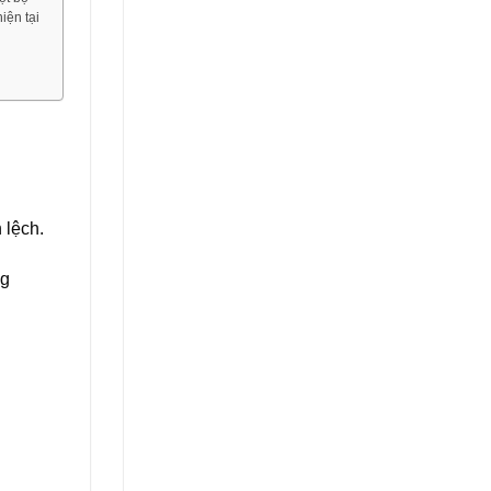
iện tại
 lệch.
ng