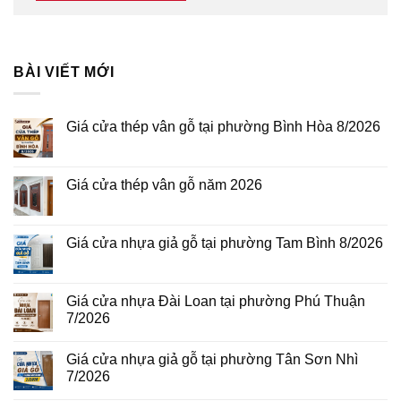
BÀI VIẾT MỚI
Giá cửa thép vân gỗ tại phường Bình Hòa 8/2026
Không
có
bình
luận
Giá cửa thép vân gỗ năm 2026
ở
Giá
Không
cửa
có
thép
bình
vân
luận
Giá cửa nhựa giả gỗ tại phường Tam Bình 8/2026
gỗ
ở
tại
Giá
Không
phường
cửa
có
Bình
thép
bình
Hòa
vân
luận
Giá cửa nhựa Đài Loan tại phường Phú Thuận
8/2026
gỗ
ở
7/2026
năm
Giá
2026
cửa
Không
nhựa
có
giả
Giá cửa nhựa giả gỗ tại phường Tân Sơn Nhì
bình
gỗ
luận
7/2026
tại
ở
phường
Giá
Không
Tam