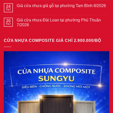
cửa
bình
thép
Giá cửa nhựa giả gỗ tại phường Tam Bình 8/2026
24
luận
vân
ở
Th7
Không
gỗ
Giá
có
tại
cửa
bình
phường
thép
Giá cửa nhựa Đài Loan tại phường Phú Thuận
20
luận
Bình
vân
ở
Th7
7/2026
Hòa
gỗ
Giá
8/2026
năm
Không
cửa
2026
có
nhựa
bình
giả
CỬA NHỰA COMPOSITE GIẢ CHỈ 2.900.000/BỘ
luận
gỗ
ở
tại
Giá
phường
cửa
Tam
nhựa
Bình
Đài
8/2026
Loan
tại
phường
Phú
Thuận
7/2026