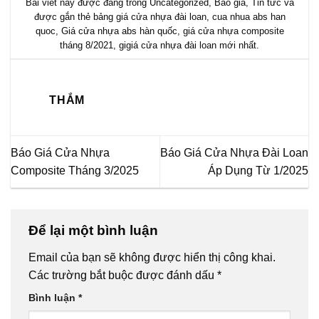
Bài viết này được đăng trong
Uncategorized
,
Báo giá
,
Tin tức
và
được gắn thẻ
bảng giá cửa nhựa đài loan
,
cua nhua abs han
quoc
,
Giá cửa nhựa abs hàn quốc
,
giá cửa nhựa composite
tháng 8/2021
,
gigiá cửa nhựa đài loan mới nhất
.
THẮM
Báo Giá Cửa Nhựa
Báo Giá Cửa Nhựa Đài Loan
Composite Tháng 3/2025
Áp Dụng Từ 1/2025
Để lại một bình luận
Email của bạn sẽ không được hiển thị công khai.
Các trường bắt buộc được đánh dấu
*
Bình luận
*