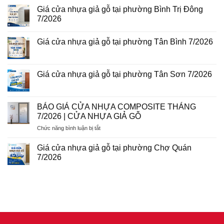
cửa
có
Bình
Giá cửa nhựa giả gỗ tại phường Bình Trị Đông
nhựa
bình
8/2026
Đài
luận
7/2026
Loan
ở
tại
Giá
Không
phường
cửa
có
Giá cửa nhựa giả gỗ tại phường Tân Bình 7/2026
Phú
nhựa
bình
Thuận
giả
luận
Không
7/2026
gỗ
ở
có
tại
Giá
bình
phường
cửa
luận
Giá cửa nhựa giả gỗ tại phường Tân Sơn 7/2026
Tân
nhựa
ở
Sơn
giả
Giá
Không
Nhì
gỗ
cửa
có
7/2026
tại
nhựa
bình
phường
giả
luận
BÁO GIÁ CỬA NHỰA COMPOSITE THÁNG
Bình
gỗ
ở
Trị
7/2026 | CỬA NHỰA GIẢ GỖ
tại
Giá
Đông
phường
cửa
7/2026
ở
Chức năng bình luận bị tắt
Tân
nhựa
Bình
giả
BÁO
7/2026
gỗ
GIÁ
Giá cửa nhựa giả gỗ tại phường Chợ Quán
tại
CỬA
phường
7/2026
NHỰA
Tân
Không
Sơn
COMPOSITE
có
7/2026
THÁNG
bình
luận
7/2026
ở
|
Giá
CỬA
cửa
nhựa
NHỰA
giả
GIẢ