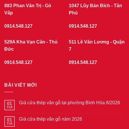
gỗ
GỖ
tại
883 Phan Văn Trị - Gò
1047 Lũy Bán Bích - Tân
phường
Vấp
Chợ
Phú
Quán
7/2026
0914.548.127
0914.548.127
529A Kha Vạn Cân - Thủ
511 Lê Văn Lương - Quận
Đức
7
0914.548.127
0914.548.127
BÀI VIẾT MỚI
Giá cửa thép vân gỗ tại phường Bình Hòa 8/2026
01
Th8
Không
có
bình
Giá cửa thép vân gỗ năm 2026
01
luận
ở
Th8
Không
Giá
có