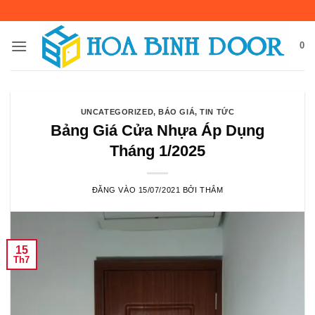
Bỏ
qua
nội
0
dung
UNCATEGORIZED
,
BÁO GIÁ
,
TIN TỨC
Bảng Giá Cửa Nhựa Áp Dụng
Tháng 1/2025
ĐĂNG VÀO
15/07/2021
BỞI
THẮM
15
Th7