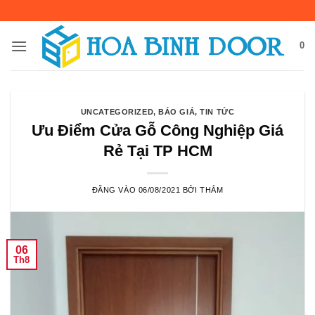
Bỏ
qua
nội
0
dung
UNCATEGORIZED
,
BÁO GIÁ
,
TIN TỨC
Ưu Điểm Cửa Gỗ Công Nghiệp Giá
Rẻ Tại TP HCM
ĐĂNG VÀO
06/08/2021
BỞI
THẮM
06
Th8