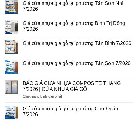
giả
Giá cửa nhựa giả gỗ tại phường Tân Sơn Nhì
bình
gỗ
luận
7/2026
tại
ở
phường
Giá
Không
Tam
cửa
có
Bình
Giá cửa nhựa giả gỗ tại phường Bình Trị Đông
nhựa
bình
8/2026
Đài
luận
7/2026
Loan
ở
tại
Giá
Không
phường
cửa
có
Giá cửa nhựa giả gỗ tại phường Tân Bình 7/2026
Phú
nhựa
bình
Thuận
giả
luận
Không
7/2026
gỗ
ở
có
tại
Giá
bình
phường
cửa
luận
Giá cửa nhựa giả gỗ tại phường Tân Sơn 7/2026
Tân
nhựa
ở
Sơn
giả
Giá
Không
Nhì
gỗ
cửa
có
7/2026
tại
nhựa
bình
phường
giả
luận
BÁO GIÁ CỬA NHỰA COMPOSITE THÁNG
Bình
gỗ
ở
Trị
7/2026 | CỬA NHỰA GIẢ GỖ
tại
Giá
Đông
phường
cửa
7/2026
ở
Chức năng bình luận bị tắt
Tân
nhựa
Bình
giả
BÁO
7/2026
gỗ
GIÁ
Giá cửa nhựa giả gỗ tại phường Chợ Quán
tại
CỬA
phường
7/2026
NHỰA
Tân
Không
Sơn
COMPOSITE
có
7/2026
THÁNG
bình
luận
7/2026
ở
|