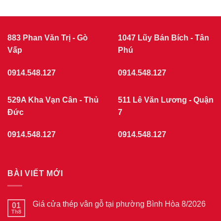
Giá
CỬA
cửa
nhựa
NHỰA
giả
GIẢ
gỗ
GỖ
tại
883 Phan Văn Trị - Gò
1047 Lũy Bán Bích - Tân
phường
Vấp
Chợ
Phú
Quán
7/2026
0914.548.127
0914.548.127
529A Kha Vạn Cân - Thủ
511 Lê Văn Lương - Quận
Đức
7
0914.548.127
0914.548.127
BÀI VIẾT MỚI
Giá cửa thép vân gỗ tại phường Bình Hòa 8/2026
01
Th8
Không
có