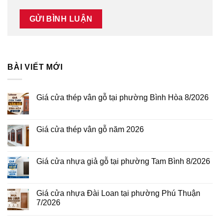
BÀI VIẾT MỚI
Giá cửa thép vân gỗ tại phường Bình Hòa 8/2026
Không
có
bình
luận
Giá cửa thép vân gỗ năm 2026
ở
Giá
Không
cửa
có
thép
bình
vân
luận
Giá cửa nhựa giả gỗ tại phường Tam Bình 8/2026
gỗ
ở
tại
Giá
Không
phường
cửa
có
Bình
thép
bình
Hòa
vân
luận
Giá cửa nhựa Đài Loan tại phường Phú Thuận
8/2026
gỗ
ở
7/2026
năm
Giá
2026
cửa
Không
nhựa
có