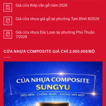
bình
Giá cửa thép vân gỗ năm 2026
01
luận
ở
Th8
Không
Giá
có
cửa
bình
thép
Giá cửa nhựa giả gỗ tại phường Tam Bình 8/2026
24
luận
vân
ở
Th7
Không
gỗ
Giá
có
tại
cửa
bình
phường
thép
Giá cửa nhựa Đài Loan tại phường Phú Thuận
20
luận
Bình
vân
ở
Th7
7/2026
Hòa
gỗ
Giá
8/2026
năm
Không
cửa
2026
có
nhựa
bình
giả
CỬA NHỰA COMPOSITE GIẢ CHỈ 2.900.000/BỘ
luận
gỗ
ở
tại
Giá
phường
cửa
Tam
nhựa
Bình
Đài
8/2026
Loan
tại
phường
Phú
Thuận
7/2026