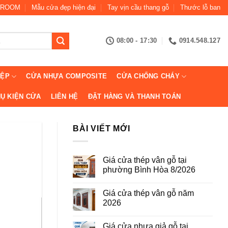
ROOM
Mẫu cửa đẹp hiện đại
Tay vịn cầu thang gỗ
Thước lỗ ban
08:00 - 17:30
0914.548.127
IỆP
CỬA NHỰA COMPOSITE
CỬA CHỐNG CHÁY
Ụ KIỆN CỬA
LIÊN HỆ
ĐẶT HÀNG VÀ THANH TOÁN
BÀI VIẾT MỚI
Giá cửa thép vân gỗ tại
phường Bình Hòa 8/2026
Không
có
Giá cửa thép vân gỗ năm
bình
luận
2026
ở
Giá
Không
cửa
có
Giá cửa nhựa giả gỗ tại
thép
bình