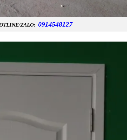
0914548127
OTLINE/ZALO: