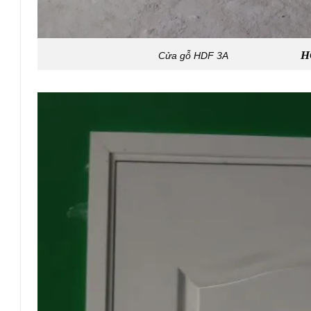
H
Cửa gỗ HDF 3A