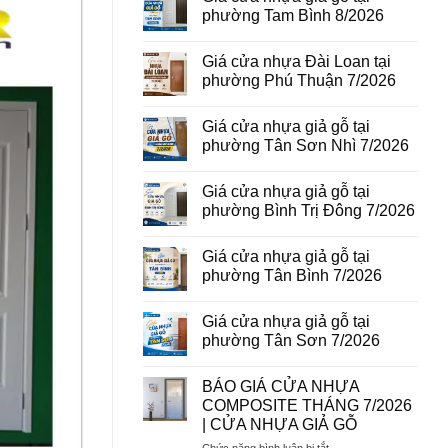
vân
luận
phường Tam Bình 8/2026
gỗ
ở
tại
Giá
Không
phường
cửa
có
Giá cửa nhựa Đài Loan tại
Bình
thép
bình
Hòa
vân
luận
phường Phú Thuận 7/2026
8/2026
gỗ
ở
năm
Giá
Không
2026
cửa
có
Giá cửa nhựa giả gỗ tại
nhựa
bình
giả
luận
phường Tân Sơn Nhì 7/2026
gỗ
ở
tại
Giá
Không
phường
cửa
có
Giá cửa nhựa giả gỗ tại
Tam
nhựa
bình
Bình
Đài
luận
phường Bình Trị Đông 7/2026
8/2026
Loan
ở
tại
Giá
Không
phường
cửa
có
Giá cửa nhựa giả gỗ tại
Phú
nhựa
bình
Thuận
giả
luận
phường Tân Bình 7/2026
7/2026
gỗ
ở
tại
Giá
Không
phường
cửa
có
Giá cửa nhựa giả gỗ tại
Tân
nhựa
bình
Sơn
giả
luận
phường Tân Sơn 7/2026
Nhì
gỗ
ở
7/2026
tại
Giá
Không
phường
cửa
có
BÁO GIÁ CỬA NHỰA
Bình
nhựa
bình
Trị
giả
luận
COMPOSITE THÁNG 7/2026
Đông
gỗ
ở
| CỬA NHỰA GIẢ GỖ
7/2026
tại
Giá
phường
cửa
ở
Chức năng bình luận bị tắt