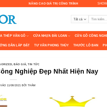
SHOW
NÂNG CAO GIÁ TRỊ CÔNG TRÌNH
Tìm
kiếm:
A THÉP VÂN GỖ
CỬA NHỰA ĐÀI LOAN
CỬA GỖ CÔNG NGH
ỚNG DẪN LẮP ĐẶT
TƯ VẤN PHONG THỦY
THƯỚC LỖ BAN
PH
GORIZED
,
BÁO GIÁ
,
TIN TỨC
ông Nghiệp Đẹp Nhất Hiện Nay
 VÀO
11/08/2021
BỞI
THẮM