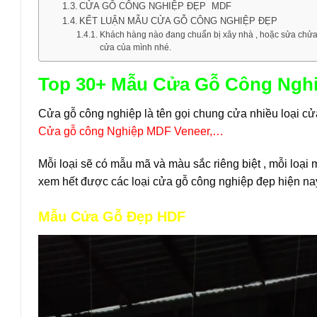
CỬA GỖ CÔNG NGHIỆP ĐẸP MDF
KẾT LUẬN MẪU CỬA GỖ CÔNG NGHIỆP ĐẸP
Khách hàng nào đang chuẩn bị xây nhà , hoặc sửa chửa 
cửa của mình nhé.
Top 30+ Mẫu Cửa Gỗ Công Nghi
Cửa gỗ công nghiệp là tên gọi chung cửa nhiều loại cử
Cửa gỗ công Nghiệp MDF Veneer
,…
Mỗi loại sẽ có mẫu mã và màu sắc riêng biệt , mỗi loại
xem hết được các loại cửa gỗ công nghiệp đẹp hiện na
Mẫu Cửa Gỗ Đẹp HDF