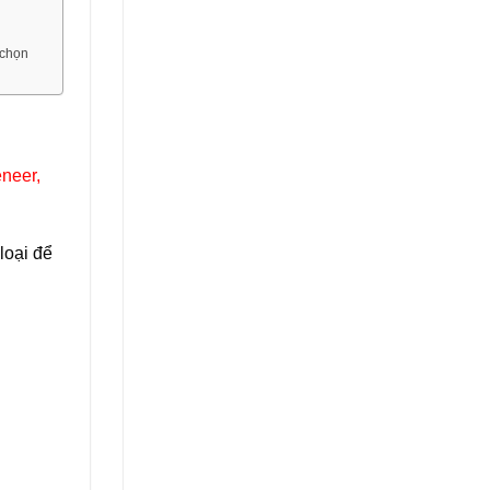
 chọn
neer,
loại để