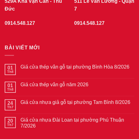
529A Kha Vạn Cân - Thủ
511 Lê Văn Lương - Quận
Đức
7
0914.548.127
0914.548.127
BÀI VIẾT MỚI
Giá cửa thép vân gỗ tại phường Bình Hòa 8/2026
01
Th8
Không
có
bình
Giá cửa thép vân gỗ năm 2026
01
luận
ở
Th8
Không
Giá
có
cửa
bình
thép
Giá cửa nhựa giả gỗ tại phường Tam Bình 8/2026
24
luận
vân
ở
Th7
Không
gỗ
Giá
có
tại
cửa
bình
phường
thép
Giá cửa nhựa Đài Loan tại phường Phú Thuận
20
luận
Bình
vân
ở
Th7
7/2026
Hòa
gỗ
Giá
8/2026
năm
Không
cửa
2026
có
nhựa