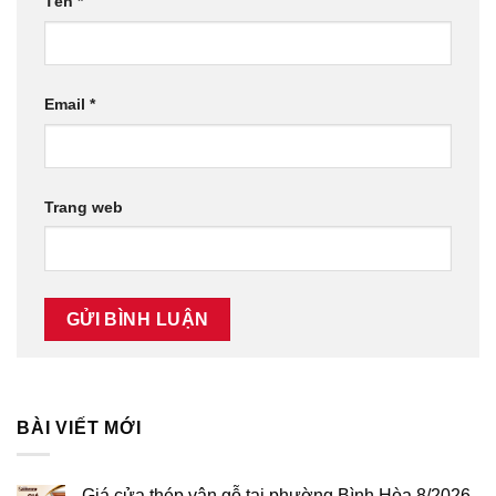
Tên
*
Email
*
Trang web
BÀI VIẾT MỚI
Giá cửa thép vân gỗ tại phường Bình Hòa 8/2026