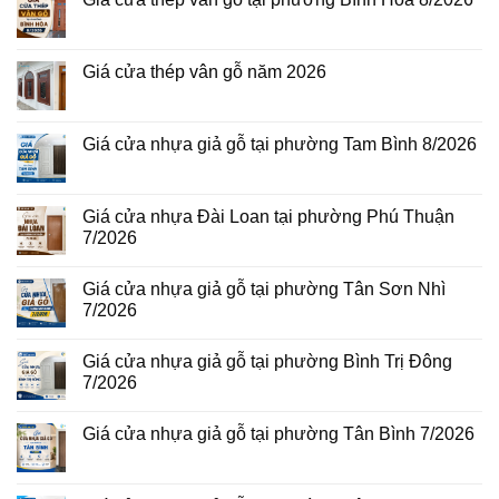
Không
có
bình
luận
Giá cửa thép vân gỗ năm 2026
ở
Giá
Không
cửa
có
thép
bình
vân
luận
Giá cửa nhựa giả gỗ tại phường Tam Bình 8/2026
gỗ
ở
tại
Giá
Không
phường
cửa
có
Bình
thép
bình
Hòa
vân
luận
Giá cửa nhựa Đài Loan tại phường Phú Thuận
8/2026
gỗ
ở
7/2026
năm
Giá
2026
cửa
Không
nhựa
có
giả
Giá cửa nhựa giả gỗ tại phường Tân Sơn Nhì
bình
gỗ
luận
7/2026
tại
ở
phường
Giá
Không
Tam
cửa
có
Bình
Giá cửa nhựa giả gỗ tại phường Bình Trị Đông
nhựa
bình
8/2026
Đài
luận
7/2026
Loan
ở
tại
Giá
Không
phường
cửa
có
Giá cửa nhựa giả gỗ tại phường Tân Bình 7/2026
Phú
nhựa
bình
Thuận
giả
luận
Không
7/2026
gỗ
ở
có
tại
Giá
bình
phường
cửa