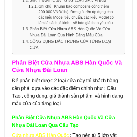
GIÁ THÀNH CỦA TỪNG LOẠI SẢN PHẨM
Ghi chú: Khung bao composite cộng thêm
200.000 VNĐ/1bộ. Đơn giá trên áp dụng cho
các kiểu Model tiêu chuẩn, các kiểu Model có
làm lá sách, ô kính…sẽ báo giá theo yêu cầu.
Phân Biệt Cửa Nhựa ABS Hàn Quốc Và Cửa
Nhựa Đài Loan Qua Hình Dáng Mẫu Cửa
CÔNG DỤNG ĐẶC TRƯNG CỦA TỪNG LOẠI
CỬA
Phân Biệt Cửa Nhựa ABS Hàn Quốc Và
Cửa Nhựa Đài Loan
Để phân biệt được 2 loại cửa này thì khách hàng
cần phải dựa vào các đặc điểm chính như : Cấu
Tạo , công dụng, giá thành sản phẩm, và hình dạng
mẫu cửa của từng loại
Phân Biệt Cửa Nhựa ABS Hàn Quốc Và Cửa
Nhựa Đài Loan Qua
Cấu Tạo
Cửa nhựa ABS Hàn Quốc
: Tạo nên từ 5 lớp vật