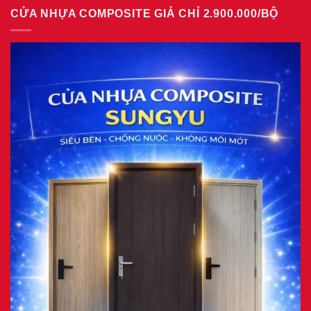
bình
giả
CỬA NHỰA COMPOSITE GIẢ CHỈ 2.900.000/BỘ
luận
gỗ
ở
tại
Giá
phường
cửa
Tam
nhựa
Bình
Đài
8/2026
Loan
tại
phường
Phú
Thuận
7/2026