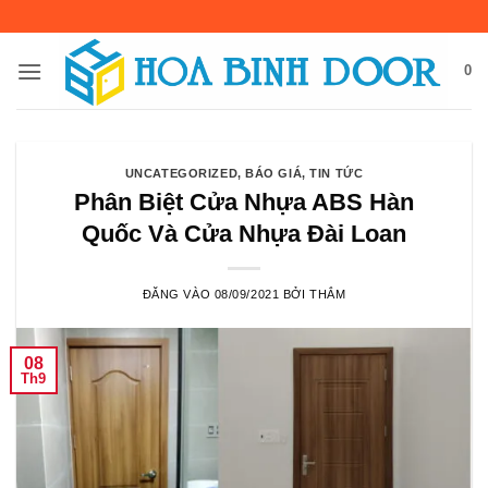
Bỏ
qua
nội
0
dung
UNCATEGORIZED
,
BÁO GIÁ
,
TIN TỨC
Phân Biệt Cửa Nhựa ABS Hàn
Quốc Và Cửa Nhựa Đài Loan
ĐĂNG VÀO
08/09/2021
BỞI
THẮM
08
Th9