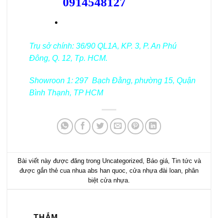
0914548127
Trụ sở chính: 36/90 QL1A, KP. 3, P. An Phú
Đông, Q. 12, Tp. HCM.
Showroon 1: 297 Bạch Đằng, phường 15, Quận
Bình Thạnh, TP HCM
Bài viết này được đăng trong
Uncategorized
,
Báo giá
,
Tin tức
và
được gắn thẻ
cua nhua abs han quoc
,
cửa nhựa đài loan
,
phân
biệt cửa nhựa
.
THẮM