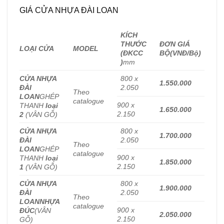
GIÁ CỬA NHỰA ĐÀI LOAN
KÍCH
THƯỚC
ĐƠN GIÁ
LOẠI CỬA
MODEL
(ĐKCC
BỘ
(VNĐ/Bộ)
)
mm
CỬA NHỰA
800 x
1.550.000
ĐÀI
2.050
Theo
LOAN
GHÉP
catalogue
900 x
THANH
loại
1.650.000
2.150
2
(VÂN GỖ)
CỬA NHỰA
800 x
1.700.000
ĐÀI
2.050
Theo
LOAN
GHÉP
catalogue
900 x
THANH
loại
1.850.000
2.150
1
(VÂN GỖ)
CỬA NHỰA
800 x
1.900.000
ĐÀI
2.050
Theo
LOAN
NHỰA
catalogue
900 x
ĐÚC
(VÂN
2.050.000
2.150
GỖ)