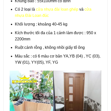
Khung bao : 55x100mm cố định
Có 2 loại là
cửa nhựa đài loan ghép
và
cửa
nhựa Đài Loan đúc
Khối lượng : khoảng 40-45 kg
Kích thước tối đa của 1 cánh làm được : 950 x
2200mm
Ruột cánh rỗng , không nhồi giấy tổ ông
Màu sắc : có 6 màu cơ bản YA,YB (04) , YC (03),
YW (01), YY(05), YF, YG